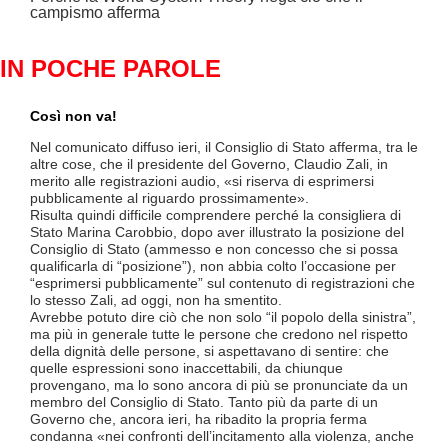
campismo afferma
IN POCHE PAROLE
Così non va!
Le F
si p
Nel comunicato diffuso ieri, il Consiglio di Stato afferma, tra le
«Se 
altre cose, che il presidente del Governo, Claudio Zali, in
(opz
merito alle registrazioni audio, «si riserva di esprimersi
lette
pubblicamente al riguardo prossimamente».
contr
Risulta quindi difficile comprendere perché la consigliera di
mesi
Stato Marina Carobbio, dopo aver illustrato la posizione del
Così
Consiglio di Stato (ammesso e non concesso che si possa
ha in
qualificarla di “posizione”), non abbia colto l’occasione per
termi
“esprimersi pubblicamente” sul contenuto di registrazioni che
Quali
lo stesso Zali, ad oggi, non ha smentito.
lavo
Avrebbe potuto dire ciò che non solo “il popolo della sinistra”,
lice
ma più in generale tutte le persone che credono nel rispetto
Divi
della dignità delle persone, si aspettavano di sentire: che
Luce
quelle espressioni sono inaccettabili, da chiunque
TILO
provengano, ma lo sono ancora di più se pronunciate da un
supe
membro del Consiglio di Stato. Tanto più da parte di un
Ques
Governo che, ancora ieri, ha ribadito la propria ferma
a tut
condanna «nei confronti dell’incitamento alla violenza, anche