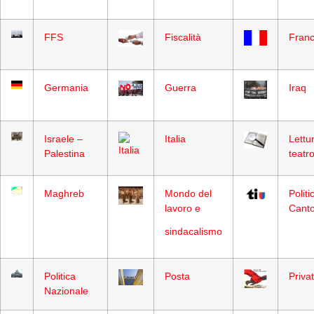
FFS
Fiscalità
Franc
Germania
Guerra
Iraq
Israele –
Italia
Lettur
Palestina
teatr
Maghreb
Mondo del
Politi
lavoro e
Cant
sindacalismo
Politica
Posta
Priva
Nazionale