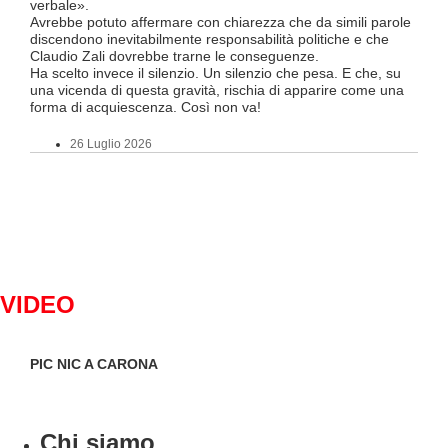
Tici
verbale».
Tutt
Avrebbe potuto affermare con chiarezza che da simili parole
FFS 
discendono inevitabilmente responsabilità politiche e che
atte
Claudio Zali dovrebbe trarne le conseguenze.
un’o
Ha scelto invece il silenzio. Un silenzio che pesa. E che, su
ma c
una vicenda di questa gravità, rischia di apparire come una
forma di acquiescenza. Così non va!
26 Luglio 2026
VIDEO
PIC NIC A CARONA
IL 
CAN
Chi siamo