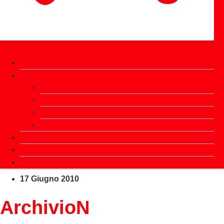
ATTUALITÀ
ADERISCI ALL’MPS
CHI SIAMO
MANIFESTO MPS
SOSTIENICI FINANZIARIAMENTE
SCRIVI ALL’MPS
BASTA DUMPING!
APPUNTAMENTI
CERCA NEL SITO
17 Giugno 2010
ArchivioN