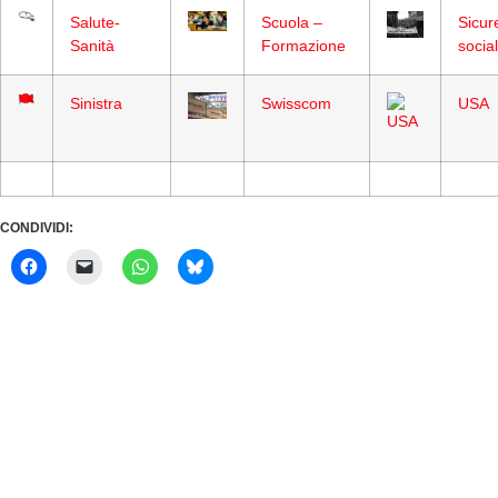
Salute-
Scuola –
Sicur
Sanità
Formazione
socia
Sinistra
Swisscom
USA
CONDIVIDI: