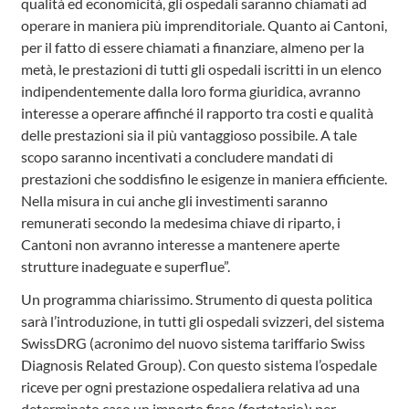
qualità ed economicità, gli ospedali saranno chiamati ad
operare in maniera più imprenditoriale. Quanto ai Cantoni,
per il fatto di essere chiamati a finanziare, almeno per la
metà, le prestazioni di tutti gli ospedali iscritti in un elenco
indipendentemente dalla loro forma giuridica, avranno
interesse a operare affinché il rapporto tra costi e qualità
delle prestazioni sia il più vantaggioso possibile. A tale
scopo saranno incentivati a concludere mandati di
prestazioni che soddisfino le esigenze in maniera efficiente.
Nella misura in cui anche gli investimenti saranno
remunerati secondo la medesima chiave di riparto, i
Cantoni non avranno interesse a mantenere aperte
strutture inadeguate e superflue”.
Un programma chiarissimo. Strumento di questa politica
sarà l’introduzione, in tutti gli ospedali svizzeri, del sistema
SwissDRG (acronimo del nuovo sistema tariffario Swiss
Diagnosis Related Group). Con questo sistema l’ospedale
riceve per ogni prestazione ospedaliera relativa ad una
determinato caso un importo fisso (fortetario): per