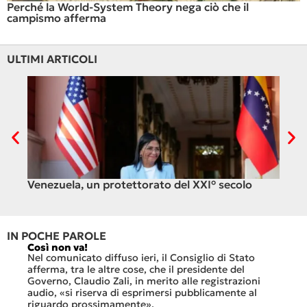
Perché la World-System Theory nega ciò che il
campismo afferma
ULTIMI ARTICOLI
Venezuela, un protettorato del XXI° secolo
C’è
ali
IN POCHE PAROLE
Così non va!
Le FFS
che no
Nel comunicato diffuso ieri, il Consiglio di Stato
«Se no
afferma, tra le altre cose, che il presidente del
offerte
sorti
Governo, Claudio Zali, in merito alle registrazioni
dovesse
audio, «si riserva di esprimersi pubblicamente al
luglio 
di
riguardo prossimamente».