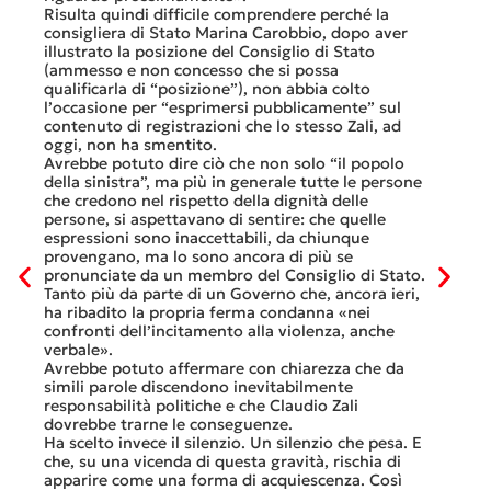
lavoro 
Risulta quindi difficile comprendere perché la
mesi.»
consigliera di Stato Marina Carobbio, dopo aver
Così si
illustrato la posizione del Consiglio di Stato
FFS Car
ienda
(ammesso e non concesso che si possa
nell’ul
 né
qualificarla di “posizione”), non abbia colto
colloqu
l’occasione per “esprimersi pubblicamente” sul
Quali s
nte
contenuto di registrazioni che lo stesso Zali, ad
quali i
i
oggi, non ha smentito.
otto gi
Avrebbe potuto dire ciò che non solo “il popolo
consist
he
della sinistra”, ma più in generale tutte le persone
Viaggia
ltre
che credono nel rispetto della dignità delle
Lucern
n
persone, si aspettavano di sentire: che quelle
trasfer
ei
espressioni sono inaccettabili, da chiunque
che, do
provengano, ma lo sono ancora di più se
al mese
tinua
pronunciate da un membro del Consiglio di Stato.
Questa 
osa
Tanto più da parte di un Governo che, ancora ieri,
ripeter
occhi
ha ribadito la propria ferma condanna «nei
continu
confronti dell’incitamento alla violenza, anche
previst
ati
verbale».
Tutte b
Avrebbe potuto affermare con chiarezza che da
smante
simili parole discendono inevitabilmente
A ques
responsabilità politiche e che Claudio Zali
ricorda
ua a
dovrebbe trarne le conseguenze.
che non
Ha scelto invece il silenzio. Un silenzio che pesa. E
ma cert
che, su una vicenda di questa gravità, rischia di
apparire come una forma di acquiescenza. Così
6 Luglio 