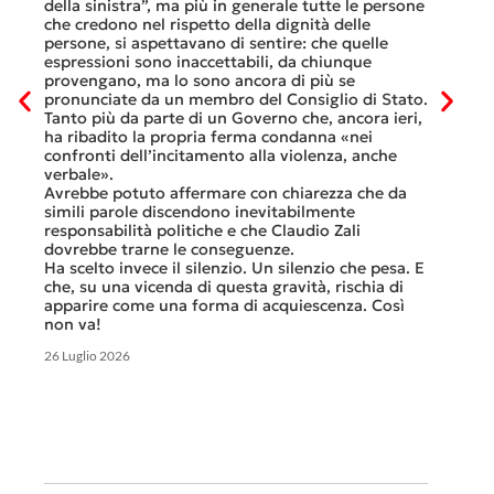
consist
he
della sinistra”, ma più in generale tutte le persone
Viaggia
ltre
che credono nel rispetto della dignità delle
Lucern
n
persone, si aspettavano di sentire: che quelle
trasfer
ei
espressioni sono inaccettabili, da chiunque
che, do
provengano, ma lo sono ancora di più se
al mese
tinua
pronunciate da un membro del Consiglio di Stato.
Questa 
osa
Tanto più da parte di un Governo che, ancora ieri,
ripeter
occhi
ha ribadito la propria ferma condanna «nei
continu
confronti dell’incitamento alla violenza, anche
previst
ati
verbale».
Tutte b
Avrebbe potuto affermare con chiarezza che da
smante
simili parole discendono inevitabilmente
A ques
responsabilità politiche e che Claudio Zali
ricorda
ua a
dovrebbe trarne le conseguenze.
che non
Ha scelto invece il silenzio. Un silenzio che pesa. E
ma cert
che, su una vicenda di questa gravità, rischia di
apparire come una forma di acquiescenza. Così
6 Luglio 
non va!
26 Luglio 2026