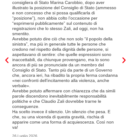
Così si c
consigliera di Stato Marina Carobbio, dopo aver
Cargo ha i
illustrato la posizione del Consiglio di Stato (ammesso
riorganizz
e non concesso che si possa qualificarla di
svoltisi i
“posizione”), non abbia colto l’occasione per
Quali son
“esprimersi pubblicamente” sul contenuto di
il lavora
registrazioni che lo stesso Zali, ad oggi, non ha
pena il l
smentito.
trasferim
Avrebbe potuto dire ciò che non solo “il popolo della
sede di 
sinistra”, ma più in generale tutte le persone che
prevede i
credono nel rispetto della dignità delle persone, si
salariale
aspettavano di sentire: che quelle espressioni sono
franchi a
inaccettabili, da chiunque provengano, ma lo sono
Questa è 
ancora di più se pronunciate da un membro del
ripetere c
Consiglio di Stato. Tanto più da parte di un Governo
a lavorar
che, ancora ieri, ha ribadito la propria ferma condanna
licenziam
«nei confronti dell’incitamento alla violenza, anche
Tutte bal
verbale».
di FFS Ca
Avrebbe potuto affermare con chiarezza che da simili
aggiunge 
parole discendono inevitabilmente responsabilità
Vito Corl
politiche e che Claudio Zali dovrebbe trarne le
non la mo
conseguenze.
professio
Ha scelto invece il silenzio. Un silenzio che pesa. E
che, su una vicenda di questa gravità, rischia di
6 Luglio 2
apparire come una forma di acquiescenza. Così non
va!
26 Luglio 2026