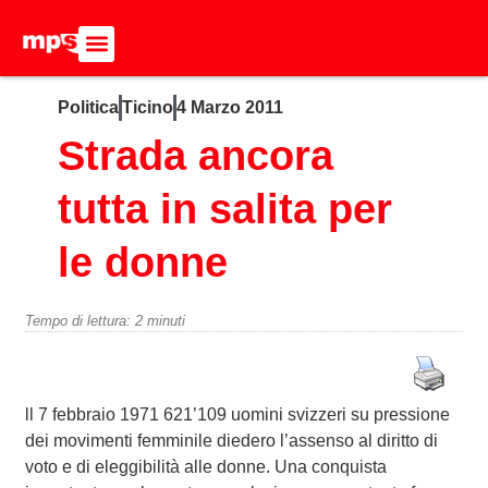
ADERISCI ALL’MPS
BASTA DUMPING!
CERCA NEL SITO
Politica
Ticino
4 Marzo 2011
Strada ancora
tutta in salita per
le donne
Tempo di lettura:
2
minuti
ll 7 febbraio 1971 621’109 uomini svizzeri su pressione
dei movimenti femminile diedero l’assenso al diritto di
voto e di eleggibilità alle donne. Una conquista