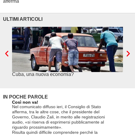
afferma
ULTIMI ARTICOLI
Cuba, una nuova economia?
PSE e
genuf
IN POCHE PAROLE
Così non va!
Le FFS c
non si p
Nel comunicato diffuso ieri, il Consiglio di Stato
«Se non d
afferma, tra le altre cose, che il presidente del
(opzione 
Governo, Claudio Zali, in merito alle registrazioni
la lettera
audio, «si riserva di esprimersi pubblicamente al
suo contra
riguardo prossimamente».
disdetta 
Risulta quindi difficile comprendere perché la