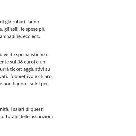
di già rubati l’anno
, gli asili, le spese più
e lampadine, ecc ecc.
u visite specialistiche e
mente sui 36 euro) e un
urrà ticket aggiuntivi su
ati. L’obbiettivo è chiaro,
he non hanno i soldi per
ità, i salari di questi
o totale delle assunzioni