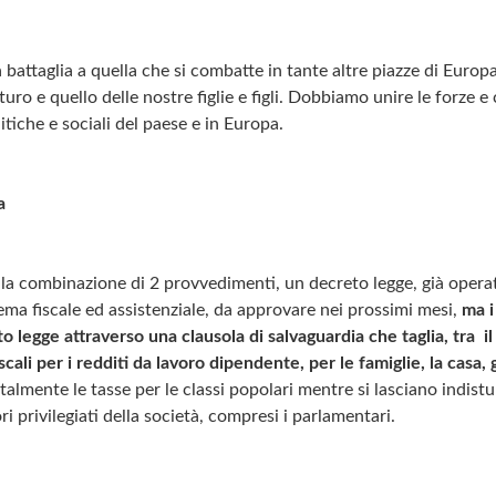
battaglia a quella che si combatte in tante altre piazze di Europa
turo e quello delle nostre figlie e figli. Dobbiamo unire le forze 
litiche e sociali del paese e in Europa.
a
a combinazione di 2 provvedimenti, un decreto legge, già operat
tema fiscale ed assistenziale, da approvare nei prossimi mesi,
ma i
to legge attraverso una clausola di salvaguardia che taglia, tra i
scali per i redditi da lavoro dipendente, per le famiglie, la casa, gl
lmente le tasse per le classi popolari mentre si lasciano indistur
tori privilegiati della società, compresi i parlamentari.