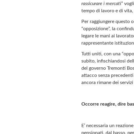
rassicurare i mercat
i” vogl
tempo di lavoro e di vita, 
Per raggiungere questo o
“opposizione”, la confind
legare le mani ai lavorato
rappresentante istituziona
Tutti uniti, con una “opp
subito, infischiandosi de
del governo Tremonti Boss
attacco senza precedenti a
ancora rimane dei servizi 
Occorre reagire, dire ba
E’ necessaria un reazione 
pensionati, dal basso, pe