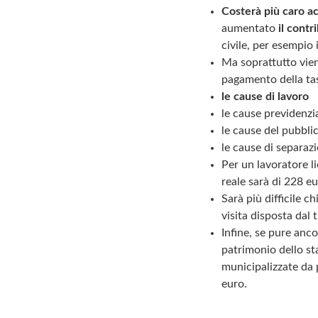
Costerà più caro ac
aumentato
il contr
civile, per esempio
Ma soprattutto vien
pagamento della ta
le cause di lavoro
le cause previdenzia
le cause del pubbli
le cause di separazi
Per un lavoratore li
reale sarà di 228 eu
Sarà più difficile c
visita disposta dal 
Infine, se pure anc
patrimonio dello sta
municipalizzate da p
euro.