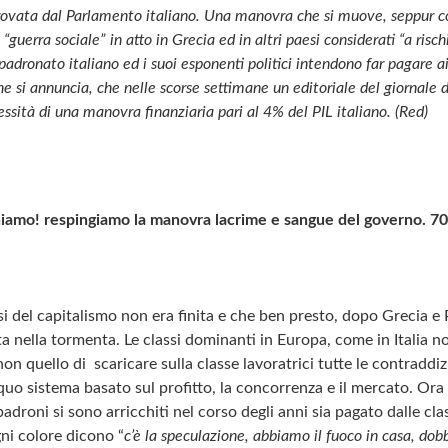
ovata dal Parlamento italiano. Una manovra che si muove, seppur co
“guerra sociale” in atto in Grecia ed in altri paesi considerati “a risch
padronato italiano ed i suoi esponenti politici intendono far pagare ai
he si annuncia, che nelle scorse settimane un editoriale del giornale d
sità di una manovra finanziaria pari al 4% del PIL italiano. (Red)
hiamo! respingiamo la manovra lacrime e sangue del governo. 70 
si del capitalismo non era finita e che ben presto, dopo Grecia e
nita nella tormenta. Le classi dominanti in Europa, come in Italia
non quello di scaricare sulla classe lavoratrici tutte le contraddi
iquo sistema basato sul profitto, la concorrenza e il mercato. Or
adroni si sono arricchiti nel corso degli anni sia pagato dalle cl
ogni colore dicono “
c’è la speculazione, abbiamo il fuoco in casa, dobb