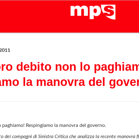
 2011
 loro debito non lo paghia
amo la manovra del gove
n lo paghiamo! Respingiamo la manovra del governo.
dei compagni di Sinistra Critica che analizza la recente manovra f