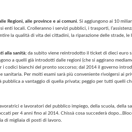
 alle Regioni, alle province e ai comuni
. Si aggiungono ai 10 miliar
i enti locali. Crolleranno i servizi pubblici, i trasporti, l’assistenza
tire la qualità di vita dei cittadini, la riparazione delle strade, l
ti alla sanità
; da subito viene reintrodotto il ticket di dieci euro s
ngono a quelli già introdotti dalle regioni (che si aggirano media
r i codici bianchi del pronto soccorso; dal 2014 il governo introd
e sanitaria. Per molti esami sarà più conveniente rivolgersi ai priv
à pubblica a vantaggio di quella privata; peggio per tutti quelli c
avoratrici e lavoratori del pubblico impiego, della scuola, della san
ccati per 4 anni fino al 2014. Chissà cosa succederà dopo…Blocc
a di migliaia di posti di lavoro.