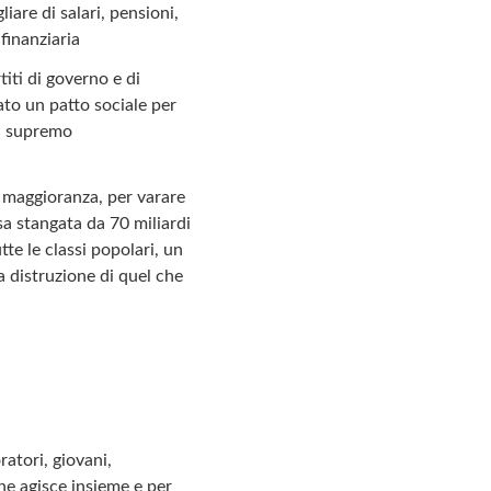
liare di salari, pensioni,
 finanziaria
titi di governo e di
ato un patto sociale per
di supremo
a maggioranza, per varare
sa stangata da 70 miliardi
te le classi popolari, un
a distruzione di quel che
oratori, giovani,
he agisce insieme e per