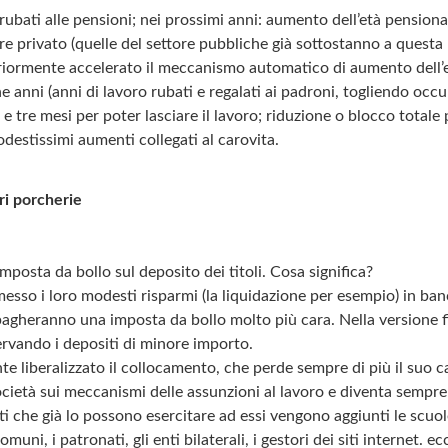
 rubati alle pensioni; nei prossimi anni: aumento dell’età pensiona
ore privato (quelle del settore pubbliche già sottostanno a questa
riormente accelerato il meccanismo automatico di aumento dell’e
e anni (anni di lavoro rubati e regalati ai padroni, togliendo occu
 tre mesi per poter lasciare il lavoro; riduzione o blocco totale 
odestissimi aumenti collegati al carovita.
ri porcherie
posta da bollo sul deposito dei titoli. Cosa significa?
sso i loro modesti risparmi (la liquidazione per esempio) in ba
i pagheranno una imposta da bollo molto più cara. Nella versione fi
servando i depositi di minore importo.
 liberalizzato il collocamento, che perde sempre di più il suo c
ocietà sui meccanismi delle assunzioni al lavoro e diventa sempre 
ati che già lo possono esercitare ad essi vengono aggiunti le scuo
comuni, i patronati, gli enti bilaterali, i gestori dei siti internet. ec