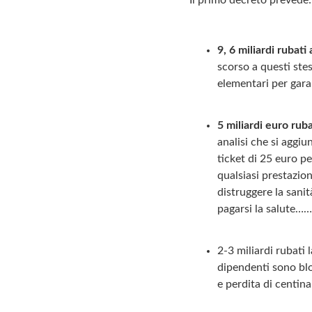
Il primo decreto prevede:
9, 6 miliardi rubati
scorso a questi stess
elementari per garan
5 miliardi euro ruba
analisi che si aggiu
ticket di 25 euro pe
qualsiasi prestazion
distruggere la sanit
pagarsi la salute……
2-3 miliardi rubati l
dipendenti sono blo
e perdita di centinai