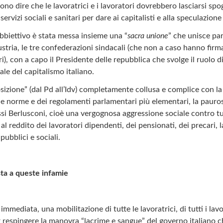
iono dire che le lavoratrici e i lavoratori dovrebbero lasciarsi spog
servizi sociali e sanitari per dare ai capitalisti e alla speculazione
bbiettivo è stata messa insieme una “
sacra unione
” che unisce par
ustria, le tre confederazioni sindacali (che non a caso hanno firm
ri), con a capo il Presidente delle repubblica che svolge il ruolo 
le del capitalismo italiano.
osizione” (dal Pd all’Idv) completamente collusa e complice con l
lle norme e dei regolamenti parlamentari più elementari, la pauro
i Berlusconi, cioè una vergognosa aggressione sociale contro tut
l reddito dei lavoratori dipendenti, dei pensionati, dei precari, l
pubblici e sociali.
sta a queste infamie
immediata, una mobilitazione di tutte le lavoratrici, di tutti i lav
r respingere la manovra “lacrime e sangue” del governo italiano c