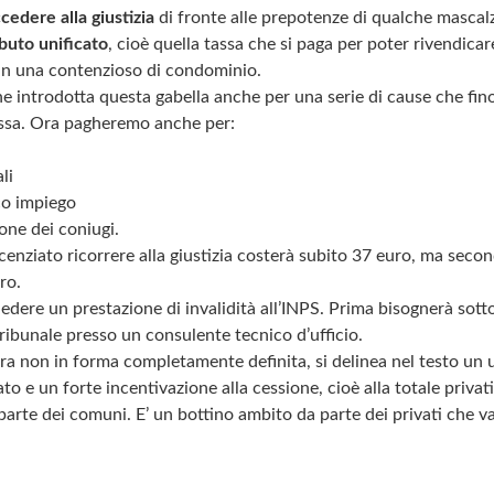
cedere alla giustizia
di fronte alle prepotenze di qualche mascal
ibuto unificato
, cioè quella tassa che si paga per poter rivendicar
 in una contenzioso di condominio.
e introdotta questa gabella anche per una serie di cause che fino
ssa. Ora pagheremo anche per:
li
co impiego
one dei coniugi.
cenziato ricorrere alla giustizia costerà subito 37 euro, ma seco
ro.
hiedere un prestazione di invalidità all’INPS. Prima bisognerà sott
tribunale presso un consulente tecnico d’ufficio.
ora non in forma completamente definita, si delinea nel testo un u
to e un forte incentivazione alla cessione, cioè alla totale privat
arte dei comuni. E’ un bottino ambito da parte dei privati che val