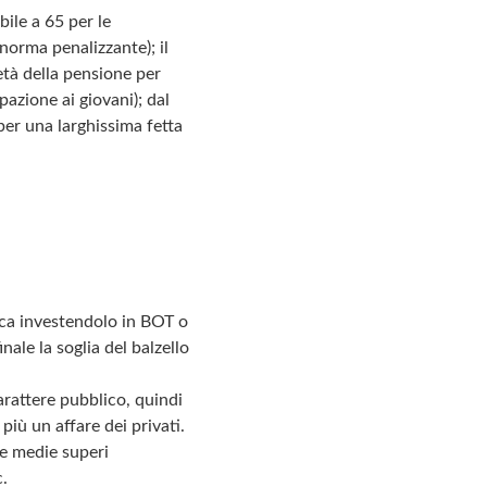
bile a 65 per le
 norma penalizzante); il
tà della pensione per
pazione ai giovani); dal
per una larghissima fetta
nca investendolo in BOT o
nale la soglia del balzello
arattere pubblico, quindi
più un affare dei privati.
le medie superi
c.