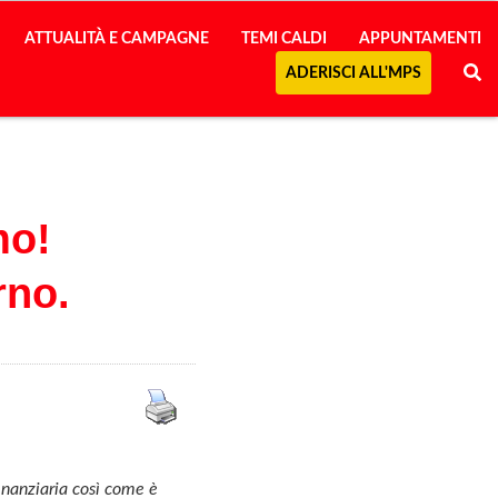
ATTUALITÀ E CAMPAGNE
TEMI CALDI
APPUNTAMENTI
ADERISCI ALL'MPS
mo!
rno.
inanziaria così come è