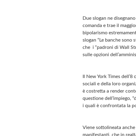
Due slogan ne disegnano i
comanda e trae il maggior
bipolarismo estremamente 
slogan “Le banche sono sta
che i “padroni di Wall St
sulle opzioni dell’ammin
Il New York Times dell’8
sociali e della loro organ
è costretta a render conto
questione dell’impiego, “d
i quali è confrontata la p
Viene sottolineata anche l
manifestanti, che in rea