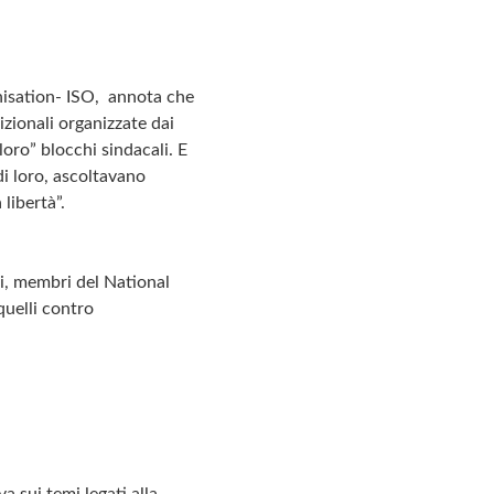
anisation- ISO, annota che
izionali organizzate dai
loro” blocchi sindacali. E
di loro, ascoltavano
libertà”.
ri, membri del National
quelli contro