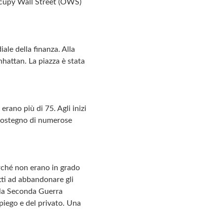
Occupy Wall Street (OWS)
ale della finanza. Alla
hattan. La piazza è stata
erano più di 75. Agli inizi
 sostegno di numerose
rché non erano in grado
etti ad abbandonare gli
o la Seconda Guerra
piego e del privato. Una