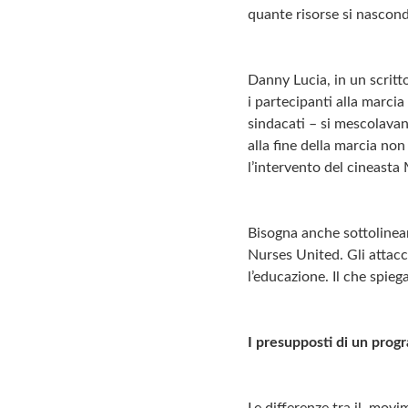
quante risorse si nascond
Danny Lucia, in un scritt
i partecipanti alla marcia
sindacati – si mescolavano
alla fine della marcia no
l’intervento del cineasta 
Bisogna anche sottolinear
Nurses United. Gli attacc
l’educazione. Il che spie
I presupposti di un prog