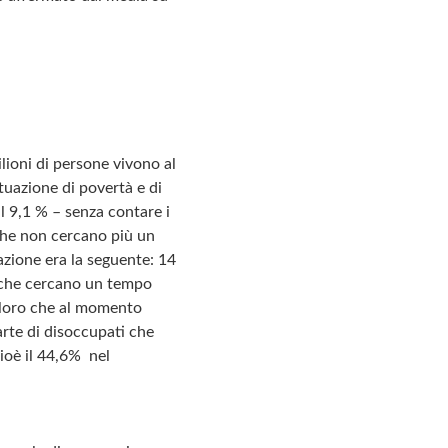
ioni di persone vivono al
ituazione di povertà e di
il 9,1 % – senza contare i
 che non cercano più un
azione era la seguente: 14
ro che cercano un tempo
coloro che al momento
arte di disoccupati che
cioè il 44,6% nel