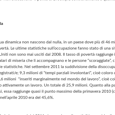
la
a dinamica non nascono dal nulla, in un paese dove più di 46 mil
overtà. Le ultime statistiche sull’occupazione fanno stato di una s
i Uniti non sono mai usciti dal 2008. Il tasso di povertà raggiunge 
 salari di miseria che li accompagnano e le persone “scoraggiate”,
le statistiche. Nel settembre 2011 la suddivisione della disoccup
egistrati/e; 9,3 milioni di “tempi parziali involontari”, cioè colo
,6 milioni “inseriti marginalmente nel mondo del lavoro”, cioè 
o attivamente un lavoro. Un totale di 25,9 milioni. Quanto alla p
esi, essa raggiunge quasi il punto massimo della primavera 2010 (
ell’aprile 2010 era del 45,6%.