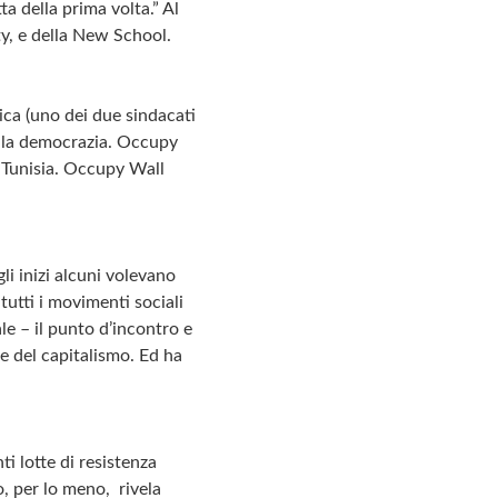
a della prima volta.” Al
ty, e della New School.
ca (uno dei due sindacati
co la democrazia. Occupy
a Tunisia. Occupy Wall
li inizi alcuni volevano
utti i movimenti sociali
e – il punto d’incontro e
e del capitalismo. Ed ha
i lotte di resistenza
, per lo meno, rivela