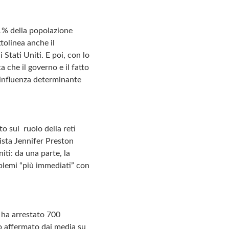
’1% della popolazione
tolinea anche il
Stati Uniti. E poi, con lo
 che il governo e il fatto
’influenza determinante
 sul ruolo della reti
lista Jennifer Preston
iti: da una parte, la
roblemi “più immediati” con
k ha arrestato 700
o affermato dai media su