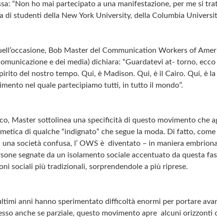
sa: “Non ho mai partecipato a una manifestazione, per me si tratt
ia di studenti della New York University, della Columbia Universi
uell’occasione, Bob Master del Communication Workers of Ameri
i comunicazione e dei media) dichiara: “Guardatevi at- torno, ec
spirito del nostro tempo. Qui, è Madison. Qui, è il Cairo. Qui, è l
imento nel quale partecipiamo tutti, in tutto il mondo”.
rico, Master sottolinea una specificità di questo movimento che ag
metica di qualche “indignato” che segue la moda. Di fatto, come t
n una società confusa, l’ OWS è diventato – in maniera embrional
rsone segnate da un isolamento sociale accentuato da questa fas
ni sociali più tradizionali, sorprendendole a più riprese.
ultimi anni hanno sperimentato difficoltà enormi per portare avant
esso anche se parziale, questo movimento apre alcuni orizzonti o