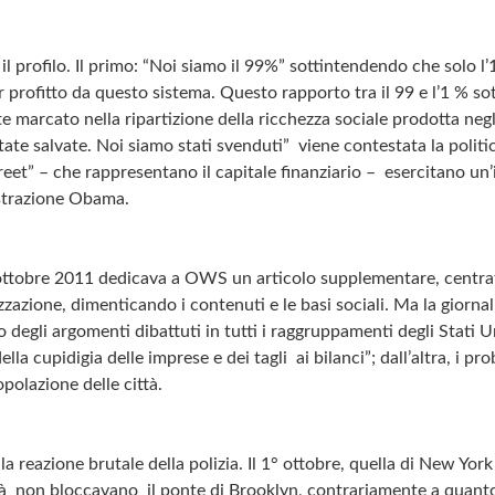
l profilo. Il primo: “Noi siamo il 99%” sottintendendo che solo l
 profitto da questo sistema. Questo rapporto tra il 99 e l’1 % sot
marcato nella ripartizione della ricchezza sociale prodotta negli 
te salvate. Noi siamo stati svenduti” viene contestata la politica
reet” – che rappresentano il capitale finanziario – esercitano un
istrazione Obama.
 ottobre 2011 dedicava a OWS un articolo supplementare, centrato
izzazione, dimenticando i contenuti e le basi sociali. Ma la giorna
 degli argomenti dibattuti in tutti i raggruppamenti degli Stati Un
ella cupidigia delle imprese e dei tagli ai bilanci”; dall’altra, i p
opolazione delle città.
a reazione brutale della polizia. Il 1° ottobre, quella di New Yor
ltà non bloccavano il ponte di Brooklyn, contrariamente a quant