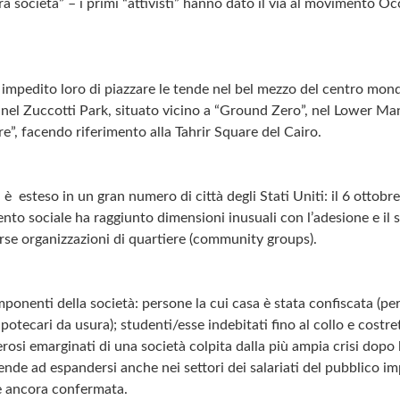
ra società” – i primi “attivisti” hanno dato il via al movimento 
 impedito loro di piazzare le tende nel bel mezzo del centro mondi
nel Zuccotti Park, situato vicino a “Ground Zero”, nel Lower Man
e”, facendo riferimento alla Tahrir Square del Cairo.
 è esteso in un gran numero di città degli Stati Uniti: il 6 ottobre 
nto sociale ha raggiunto dimensioni inusuali con l’adesione e il
verse organizzazioni di quartiere (community groups).
nenti della società: persone la cui casa è stata confiscata (pe
 ipotecari da usura); studenti/esse indebitati fino al collo e costr
rosi emarginati di una società colpita dalla più ampia crisi dop
nde ad espandersi anche nei settori dei salariati del pubblico im
e ancora confermata.