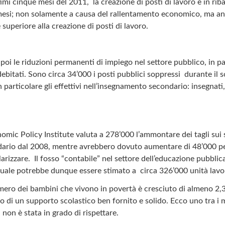
timi cinque mesi del 2011, la creazione di posti di lavoro è in rib
esi; non solamente a causa del rallentamento economico, ma anc
 superiore alla creazione di posti di lavoro.
oi le riduzioni permanenti di impiego nel settore pubblico, in pa
debitati. Sono circa 34’000 i posti pubblici soppressi durante il 
n particolare gli effettivi nell’insegnamento secondario: insegnati,
omic Policy Institute valuta a 278’000 l’ammontare dei tagli sui s
ario dal 2008, mentre avrebbero dovuto aumentare di 48’000 per
rizzare. Il fosso “contabile” nel settore dell’educazione pubblica
attuale potrebbe dunque essere stimato a circa 326’000 unità lavo
numero dei bambini che vivono in povertà è cresciuto di almeno 2,3
 di un supporto scolastico ben fornito e solido. Ecco uno tra i 
on è stata in grado di rispettare.