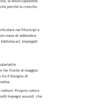
asso, la disoccupazione
he perché la crescita
rticolare nei Municipi e
solo mese di settembre
 bibliotecari, impiegati
alariati/e
 far fronte al maggior
 tra il bisogno di
rative.
 milioni. Proprio coloro
molti impegni assunti che