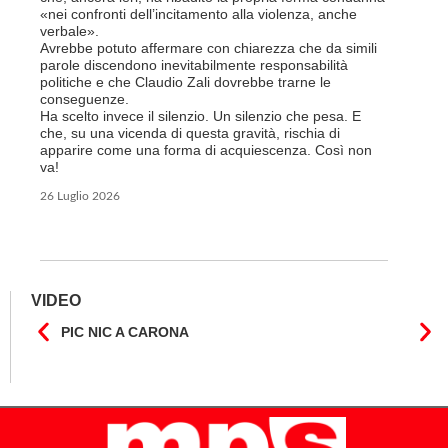
licenziam
«nei confronti dell’incitamento alla violenza, anche
Tutte bal
verbale».
di FFS Ca
Avrebbe potuto affermare con chiarezza che da simili
aggiunge 
parole discendono inevitabilmente responsabilità
Vito Corl
politiche e che Claudio Zali dovrebbe trarne le
non la mo
conseguenze.
professio
Ha scelto invece il silenzio. Un silenzio che pesa. E
che, su una vicenda di questa gravità, rischia di
6 Luglio 2
apparire come una forma di acquiescenza. Così non
va!
26 Luglio 2026
VIDEO
PIC NIC A CARONA
IL F
CANT