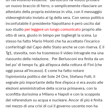
un nervosismo evidente. Berlusconi ha voluto provare
un nuovo braccio di ferro, o semplicemente rilasciare un
attestato della propria esistenza in vita, con il messaggio
videoregistrato inviato ai tg della sera. Con senso politico
inconfutabile il presidente Napolitano è però uscito dal
suo studio
per leggere un lungo comunicato
proprio alle
otto di sera, giusto in tempo per togliergli la scena. Lo
stesso ha fatto Mario Monti che ha accettato l’incarico
conferitogli dal Capo dello Stato anche se con riserva. E il
Tg1, stavolta, non ha trasmesso il video intragrale ma una
riassunto della redazione. Per Berlusconi era finita da un
bel po’ di tempo fa, già all’epoca della rottura di Fini (che
oggi passa all’incasso). E come ha fatto notare
l’opinionista politico del Sole 24 Ore, Stefano Folli, il
segnale più importante della fine d’epoca si era avuto alle
elezioni amministrative della scorsa primavera, con la
sconfitta durissima a Milano e Napoli e con la scoppola
del referendum su acqua e nucleare. Ancor di più è finita
nel mezzo di una crisi di cui il governo uscente non ha