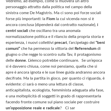
Vedremo, ad esempio, come si muoverà un altro
personaggio attratto dalla politica nel campo della
sinistra come De Magistris. Ma ci sono poi forze sociali
forse più importanti: la
Fiom
la cui vicenda non si è
ancora conclusa (dipenderà dal contratto nazionale),
i
centri sociali
che oscillano tra una anomala
normalizzazione politica e il rilancio della propria storia e
esperienza, i nuovi collettivi
precari
, l’arcipelago dei
“beni
comuni”
che ha permesso la vittoria del
Referendum
di
giugno o che regge lo scontro sulla Tav, il protagonismo
delle
donne
. L’elenco potrebbe continuare. Se un’epoca
si è davvero chiusa, come noi pensiamo, quella che si
apre è ancora ignota e le sue linee guida andranno ancora
decifrate. Ma la partita in gioco, per quanto ci riguarda, è
evidente: ci sarà o meno una lettura di classe,
anticapitalista, ecologista, femminista adeguata alla fase,
e una molteplicità di soggetti in grado di rappresentarla
facendo fronte comune sul piano sociale per costruire
un’opposizione reale e radicale
? Ci sar