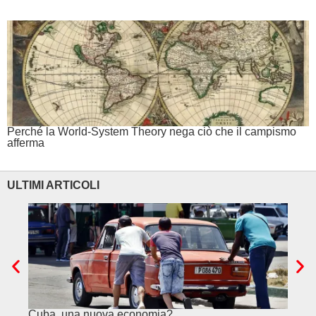
Perché la World-System Theory nega ciò che il campismo
afferma
ULTIMI ARTICOLI
Cuba, una nuova economia?
PSE e