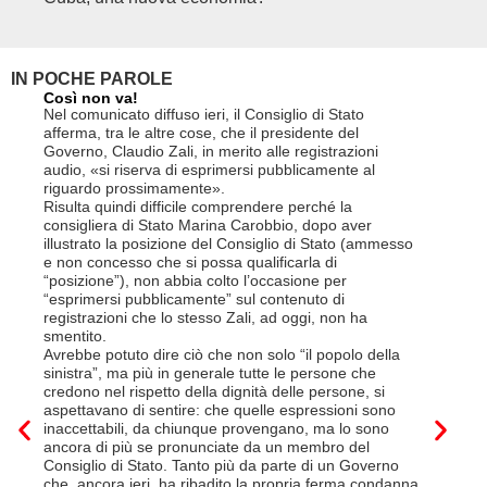
genuf
IN POCHE PAROLE
Così non va!
Le FFS c
non si p
Nel comunicato diffuso ieri, il Consiglio di Stato
«Se non d
afferma, tra le altre cose, che il presidente del
(opzione 
Governo, Claudio Zali, in merito alle registrazioni
la lettera
audio, «si riserva di esprimersi pubblicamente al
suo contra
riguardo prossimamente».
disdetta 
Risulta quindi difficile comprendere perché la
Così si c
consigliera di Stato Marina Carobbio, dopo aver
Cargo ha i
illustrato la posizione del Consiglio di Stato (ammesso
riorganizz
e non concesso che si possa qualificarla di
svoltisi i
“posizione”), non abbia colto l’occasione per
Quali son
“esprimersi pubblicamente” sul contenuto di
il lavora
registrazioni che lo stesso Zali, ad oggi, non ha
pena il l
smentito.
trasferim
Avrebbe potuto dire ciò che non solo “il popolo della
sede di 
sinistra”, ma più in generale tutte le persone che
prevede i
credono nel rispetto della dignità delle persone, si
salariale
aspettavano di sentire: che quelle espressioni sono
franchi a
inaccettabili, da chiunque provengano, ma lo sono
Questa è 
ancora di più se pronunciate da un membro del
ripetere c
Consiglio di Stato. Tanto più da parte di un Governo
a lavorar
che, ancora ieri, ha ribadito la propria ferma condanna