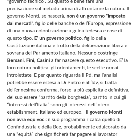
“governo tecnico”. Su questo è bene fare una
precisazione sul metodo prima di affrontarne la natura. Il
governo Monti, se nascerà,
non è un governo “imposto
dai mercati
“, figlio delle banche o dell’Europa, espressione
di una nuova colonizzazione a guida tedesca e cose di
questo tipo.
E’ un governo politico
, figlio della
Costituzione italiana e frutto della deliberazione libera e
sovrana del Parlamento italiano. Nessuno costringe
Bersani
,
Fini
,
Casini
a far nascere questo esecutivo. E’ la
loro natura politica, gli orientamenti, le scelte ormai
introiettate. E per quanto riguarda il Pd, ma l’analisi
potrebbe essere estesa a Di Pietro e all’Idv, si tratta
dell’ennesima conferma, forse la più esplicita e definitiva,
del suo essere “partito della borghesia”, partito in cui gli
“interessi dell’Italia” sono gli interessi dell’intero
establishment. Italiano ed europeo.
Il governo Monti
non avrà equivoci
: il suo programma ricalca quello di
Confindustria e della Bce, probabilmente edulcorato da
una “equità” che significherà far pagare ai lavoratori