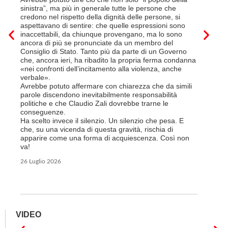
sede di 
sinistra”, ma più in generale tutte le persone che
prevede i
credono nel rispetto della dignità delle persone, si
salariale
aspettavano di sentire: che quelle espressioni sono
franchi a
inaccettabili, da chiunque provengano, ma lo sono
Questa è 
ancora di più se pronunciate da un membro del
ripetere c
Consiglio di Stato. Tanto più da parte di un Governo
a lavorar
che, ancora ieri, ha ribadito la propria ferma condanna
licenziam
«nei confronti dell’incitamento alla violenza, anche
Tutte bal
verbale».
di FFS Ca
Avrebbe potuto affermare con chiarezza che da simili
aggiunge 
parole discendono inevitabilmente responsabilità
Vito Corl
politiche e che Claudio Zali dovrebbe trarne le
non la mo
conseguenze.
professio
Ha scelto invece il silenzio. Un silenzio che pesa. E
che, su una vicenda di questa gravità, rischia di
6 Luglio 2
apparire come una forma di acquiescenza. Così non
va!
26 Luglio 2026
VIDEO