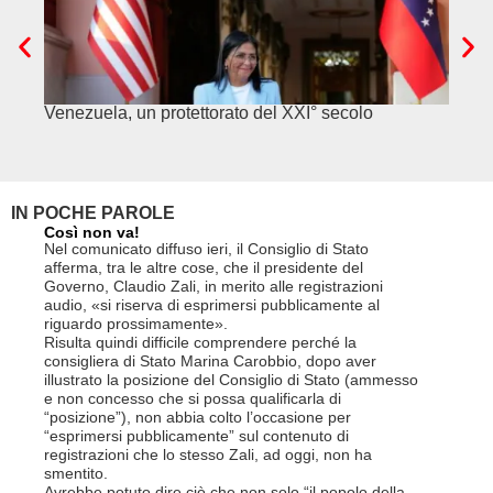
Venezuela, un protettorato del XXI° secolo
C’è c
alime
IN POCHE PAROLE
Così non va!
Le FFS c
non si p
Nel comunicato diffuso ieri, il Consiglio di Stato
«Se non d
afferma, tra le altre cose, che il presidente del
(opzione 
Governo, Claudio Zali, in merito alle registrazioni
la lettera
audio, «si riserva di esprimersi pubblicamente al
suo contra
riguardo prossimamente».
disdetta 
Risulta quindi difficile comprendere perché la
Così si c
consigliera di Stato Marina Carobbio, dopo aver
Cargo ha i
illustrato la posizione del Consiglio di Stato (ammesso
riorganizz
e non concesso che si possa qualificarla di
svoltisi i
“posizione”), non abbia colto l’occasione per
Quali son
“esprimersi pubblicamente” sul contenuto di
il lavora
registrazioni che lo stesso Zali, ad oggi, non ha
pena il l
smentito.
trasferim
Avrebbe potuto dire ciò che non solo “il popolo della