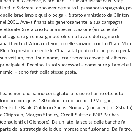
Il padre di Glencore, Marc Rich – rifugiato fiscale dagli Stati
Uniti in Svizzera, dopo aver ottenuto il passaporto spagnolo, poi
quelle israeliano e quello belga -, è stato amnistiato da Clinton
nel 2001. Aveva finanziato generosamente la sua campagna
elettorale. Si era creato una specializzazione (arricchente)
nell’aggirare gli embarghi petroliferi a favore del regime di
apartheid dell’Africa del Sud, o delle sanzioni contro l’Iran. Marc
Rich fu presto presente in Cina,: a tal punto che un posto per la
sua vettura, con il suo nome, era riservato davanti all’albergo
principale di Pechino. I suoi successori – come pure gli amici e i
nemici – sono fatti della stessa pasta.
I banchieri che hanno consigliato la fusione hanno ottenuto il
loro premio: quasi 180 milioni di dollari per JPMorgan,
Deutsche Bank, Goldman Sachs, Nomura (consulenti di Xstrata)
e Citigroup, Morgan Stanley, Credit Suisse e BNP Paribas
(consulenti di Glencore). Da un lato, la scelta delle banche fa
parte della strategia delle due imprese che fusionano. Dall’altro,