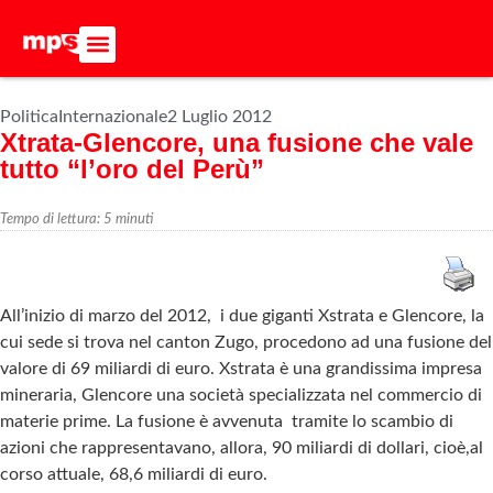
ADERISCI ALL’MPS
BASTA DUMPING!
CERCA NEL SITO
Politica
Internazionale
2 Luglio 2012
Xtrata-Glencore, una fusione che vale
tutto “l’oro del Perù”
Tempo di lettura:
5
minuti
All’inizio di marzo del 2012, i due giganti Xstrata e Glencore, la
cui sede si trova nel canton Zugo, procedono ad una fusione del
valore di 69 miliardi di euro. Xstrata è una grandissima impresa
mineraria, Glencore una società specializzata nel commercio di
materie prime. La fusione è avvenuta tramite lo scambio di
azioni che rappresentavano, allora, 90 miliardi di dollari, cioè,al
corso attuale, 68,6 miliardi di euro.