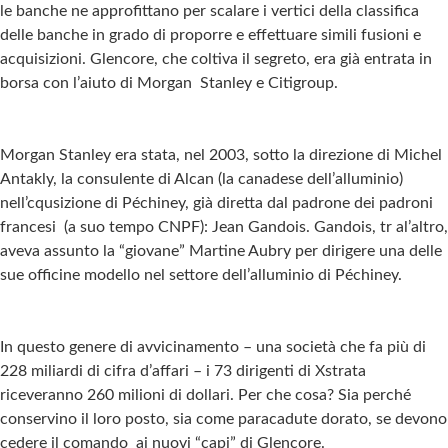
le banche ne approfittano per scalare i vertici della classifica
delle banche in grado di proporre e effettuare simili fusioni e
acquisizioni. Glencore, che coltiva il segreto, era già entrata in
borsa con l’aiuto di Morgan Stanley e Citigroup.
Morgan Stanley era stata, nel 2003, sotto la direzione di Michel
Antakly, la consulente di Alcan (la canadese dell’alluminio)
nell’cqusizione di Péchiney, già diretta dal padrone dei padroni
francesi (a suo tempo CNPF): Jean Gandois. Gandois, tr al’altro,
aveva assunto la “giovane” Martine Aubry per dirigere una delle
sue officine modello nel settore dell’alluminio di Péchiney.
In questo genere di avvicinamento – una società che fa più di
228 miliardi di cifra d’affari – i 73 dirigenti di Xstrata
riceveranno 260 milioni di dollari. Per che cosa? Sia perché
conservino il loro posto, sia come paracadute dorato, se devono
cedere il comando ai nuovi “capi” di Glencore.