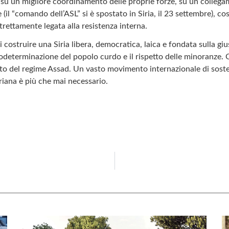
 su un migliore coordinamento delle proprie forze, su un collegam
re (il “comando dell’ASL” si è spostato in Siria, il 23 settembre), c
trettamente legata alla resistenza interna.
i costruire una Siria libera, democratica, laica e fondata sulla giu
autodeterminazione del popolo curdo e il rispetto delle minoranze.
to del regime Assad. Un vasto movimento internazionale di soste
iriana è più che mai necessario.