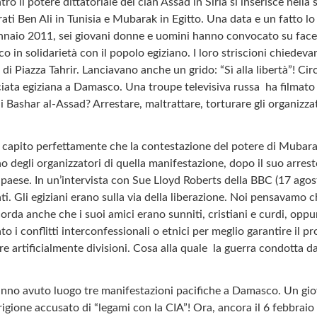
ro il potere dittatoriale del clan Assad in Siria si inserisce nella 
rati Ben Ali in Tunisia e Mubarak in Egitto. Una data e un fatto l
 gennaio 2011, sei giovani donne e uomini hanno convocato su fac
in solidarietà con il popolo egiziano. I loro striscioni chiedeva
di Piazza Tahrir. Lanciavano anche un grido: “Sì alla libertà”! Ci
ciata egiziana a Damasco. Una troupe televisiva russa ha filmato
i Bashar al-Assad? Arrestare, maltrattare, torturare gli organizza
a capito perfettamente che la contestazione del potere di Mubara
no degli organizzatori di quella manifestazione, dopo il suo arres
l paese. In un’intervista con Sue Lloyd Roberts della BBC (17 agost
rati. Gli egiziani erano sulla via della liberazione. Noi pensavamo 
icorda anche che i suoi amici erano sunniti, cristiani e curdi, oppu
 i conflitti interconfessionali o etnici per meglio garantire il pr
e artificialmente divisioni. Cosa alla quale la guerra condotta d
anno avuto luogo tre manifestazioni pacifiche a Damasco. Un gio
igione accusato di “legami con la CIA”! Ora, ancora il 6 febbraio