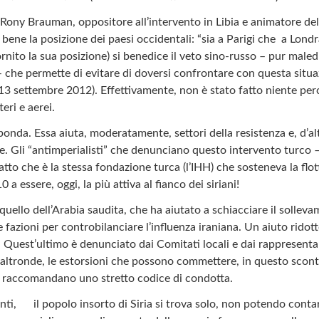
di Rony Brauman, oppositore all’intervento in Libia e animatore d
bene la posizione dei paesi occidentali: “sia a Parigi che a Londr
rnito la sua posizione) si benedice il veto sino-russo – pur mal
 – che permette di evitare di doversi confrontare con questa situa
, 13 settembre 2012). Effettivamente, non è stato fatto niente per
eri e aerei.
onda. Essa aiuta, moderatamente, settori della resistenza e, d’a
e. Gli “antimperialisti” che denunciano questo intervento turco – e
tto che è la stessa fondazione turca (l’IHH) che sosteneva la flott
 a essere, oggi, la più attiva al fianco dei siriani!
quello dell’Arabia saudita, che ha aiutato a schiacciare il solleva
fazioni per controbilanciare l’influenza iraniana. Un aiuto ridott
 Quest’ultimo è denunciato dai Comitati locali e dai rappresenta
altronde, le estorsioni che possono commettere, in questo scon
e raccomandano uno stretto codice di condotta.
venti, il popolo insorto di Siria si trova solo, non potendo co