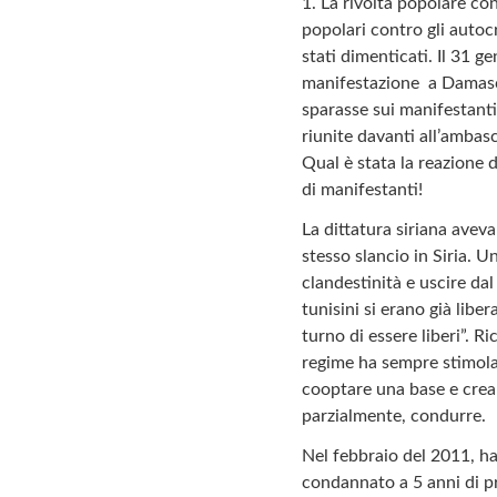
1. La rivolta popolare cont
popolari contro gli autoc
stati dimenticati. Il 31
manifestazione a Damasco 
sparasse sui manifestanti 
riunite davanti all’ambas
Qual è stata la reazione d
di manifestanti!
La dittatura siriana avev
stesso slancio in Siria. U
clandestinità e uscire da
tunisini si erano già libe
turno di essere liberi”. R
regime ha sempre stimolato
cooptare una base e crear
parzialmente, condurre.
Nel febbraio del 2011, h
condannato a 5 anni di pr