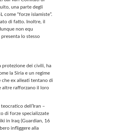
guito, una parte degli
SL come “forze islamiste”.
 di fatto. Inoltre, il
, dunque non equ
, presenta lo stesso
 protezione dei civili, ha
come la Siria e un regime
 che ex alleati tentano di
 altre rafforzano il loro
 teocratico dell’Iran –
 di forze specializzate
ki in Iraq (Guardian, 16
ero infliggere alla