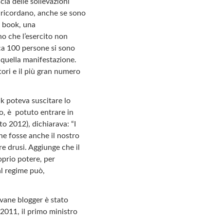
scia delle sollevazioni
o ricordano, anche se sono
e book, una
no che l’esercito non
rca 100 persone si sono
 quella manifestazione.
tori e il più gran numero
k poteva suscitare lo
to, è potuto entrare in
o 2012), dichiarava: “I
che fosse anche il nostro
re drusi. Aggiunge che il
oprio potere, per
al regime può,
vane blogger è stato
 2011, il primo ministro