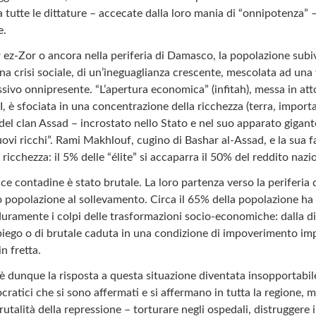
tutte le dittature – accecate dalla loro mania di “onnipotenza” 
e.
ez-Zor o ancora nella periferia di Damasco, la popolazione subiv
una crisi sociale, di un’ineguaglianza crescente, mescolata ad una
sivo onnipresente. “L’apertura economica” (infitah), messa in atto
 è sfociata in una concentrazione della ricchezza (terra, importa
i del clan Assad – incrostato nello Stato e nel suo apparato gigant
nuovi ricchi”. Rami Makhlouf, cugino di Bashar al-Assad, e la sua 
icchezza: il 5% delle “élite” si accaparra il 50% del reddito nazi
e contadine è stato brutale. La loro partenza verso la periferia d
o popolazione al sollevamento. Circa il 65% della popolazione ha
duramente i colpi delle trasformazioni socio-economiche: dalla d
iego o di brutale caduta in una condizione di impoverimento impl
n fretta.
è dunque la risposta a questa situazione diventata insopportabile
ocratici che si sono affermati e si affermano in tutta la regione,
utalità della repressione – torturare negli ospedali, distruggere 