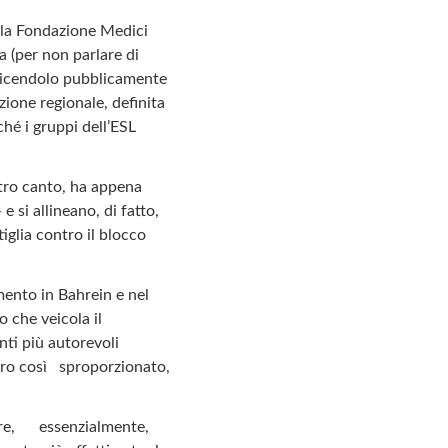
ella Fondazione Medici
a (per non parlare di
edicendolo pubblicamente
zione regionale, definita
ché i gruppi dell’ESL
ltro canto, ha appena
 si allineano, di fatto,
iglia contro il blocco
mento in Bahrein e nel
o che veicola il
nti più autorevoli
tro così sproporzionato,
ntare, essenzialmente,