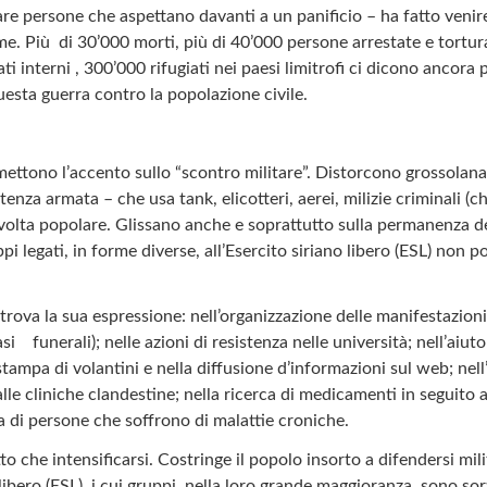
re persone che aspettano davanti a un panificio – ha fatto venir
e. Più di 30’000 morti, più di 40’000 persone arrestate e tortura
lati interni , 300’000 rifugiati nei paesi limitrofi ci dicono ancora p
uesta guerra contro la popolazione civile.
 mettono l’accento sullo “scontro militare”. Distorcono grossola
enza armata – che usa tank, elicotteri, aerei, milizie criminali (ch
rivolta popolare. Glissano anche e soprattutto sulla permanenza de
pi legati, in forme diverse, all’Esercito siriano libero (ESL) non p
 trova la sua espressione: nell’organizzazione delle manifestazion
si funerali); nelle azioni di resistenza nelle università; nell’aiuto
la stampa di volantini e nella diffusione d’informazioni sul web; ne
 alle cliniche clandestine; nella ricerca di medicamenti in seguito
ia di persone che soffrono di malattie croniche.
to che intensificarsi. Costringe il popolo insorto a difendersi mil
libero (ESL), i cui gruppi, nella loro grande maggioranza, sono sort