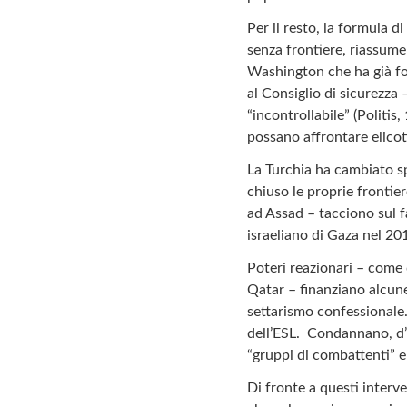
Per il resto, la formula 
senza frontiere, riassume 
Washington che ha già fo
al Consiglio di sicurezza
“incontrollabile” (Politis
possano affrontare elicott
La Turchia ha cambiato sp
chiuso le proprie frontier
ad Assad – tacciono sul fa
israeliano di Gaza nel 2010
Poteri reazionari – come 
Qatar – finanziano alcune 
settarismo confessionale.
dell’ESL. Condannano, d’
“gruppi di combattenti” 
Di fronte a questi inter