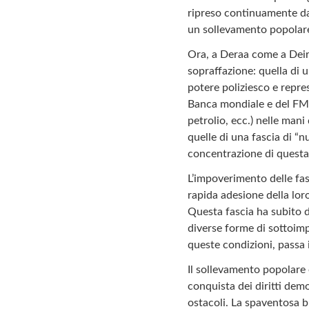
ripreso continuamente da 
un sollevamento popolar
Ora, a Deraa come a Deir 
sopraffazione: quella di 
potere poliziesco e repres
Banca mondiale e del FMI,
petrolio, ecc.) nelle man
quelle di una fascia di “
concentrazione di questa r
L’impoverimento delle fasc
rapida adesione della lor
Questa fascia ha subito 
diverse forme di sottoimp
queste condizioni, passa i
Il sollevamento popolare 
conquista dei diritti dem
ostacoli. La spaventosa br