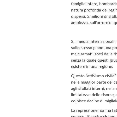
famiglie intere, bombarda
natura profonda del regim
dispersi, 2 milioni di sfol
ampiezza, sull’orrore di q
3. I media internazionali
sullo stesso piano una pot
male armati, sorti dalla 
senza la quale questi grup
esistere in una regione.
Questo “attivismo civile”
nella maggior parte dei ca
agli sfollati interni; nel
limitatezza delle risorse,
colpisce decine di miglia
La repressione non ha fat
emerso l’Esercito siriano 