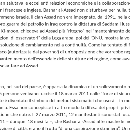
n salutava le eccellenti relazioni economiche e la collaborazione
i francese e inglese. Bashar al-Assad non disturbava per nulla, tu
mmeno Israele. Il clan Assad non era impegnato, dal 1991, nella 
oro guerra del petrolio in Iraq contro la dittatura di Saddam Huss
Ki-moon, chiedeva ad Assad più “ritegno” nel “mantenimento dell’
azioni di osservatori” della Lega araba, poi dell’ONU, mostra la v
soluzione di cambiamento nella continuità. Come ha tentato di f
co (autorizzata dal governo!) di un’opposizione che vorrebbe neg
antenimento dell’essenziale delle strutture del regime, come av
asciar fare ad Assad.
a, nel sud del paese, è apparsa la dinamica di un sollevamento p
5 persone venivano uccise il 18 marzo 2011 dalle “forze di sicure
e è diventato il simbolo dei metodi sistematici che userà – in m
nnia. Essa non concepisce in altro modo la difesa dei propri privile
tiche che nutre. Il 27 marzo 2011, 12 manifestanti sono stati ucci
11 – dunque 18 mesi fa –, che Bashar al-Assad affermache le mol
ore di città, erano il frutto “di una cospirazione straniera”. Un r