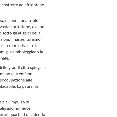
– costrette ad affrontano
a, da anni, una triplo
 vasta corruzione, e di un
 sotto gli auspici della
zioni, finanze, turismo,
esco repressivo – e in
famiglia simboleggiano la
onale.
elle grandi città spiega la
 meno di trent’anni.
isoccupazione alle
acabile. La paura, in
 e all’impulso di
 malgrado numerosi
interi quartieri uccidendo