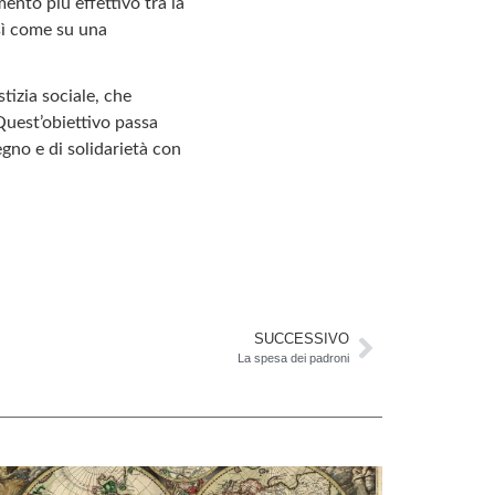
ento più effettivo tra la
osì come su una
stizia sociale, che
 Quest’obiettivo passa
gno e di solidarietà con
SUCCESSIVO
La spesa dei padroni