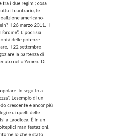
 tra i due regimi; cosa
tto il contrario, le
coalizione americano-
ein? Il 26 marzo 2011, il
ordine”. L’ipocrisia
olontà delle potenze
are, il 22 settembre
oziare la partenza di
venuto nello Yemen. Di
opolare. In seguito a
zza”. L’esempio di un
odo crescente e ancor più
gi e di quelli delle
si a Laodicea. È in un
teplici manifestazioni,
itornello che è stato