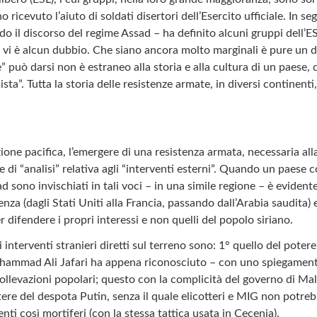
 ricevuto l’aiuto di soldati disertori dell’Esercito ufficiale. In se
do il discorso del regime Assad – ha definito alcuni gruppi dell’E
vi è alcun dubbio. Che siano ancora molto marginali è pure un dato
 può darsi non è estraneo alla storia e alla cultura di un paese
ista”. Tutta la storia delle resistenze armate, in diversi continenti
one pacifica, l’emergere di una resistenza armata, necessaria alla
 di “analisi” relativa agli “interventi esterni”. Quando un paese 
 sono invischiati in tali voci – in una simile regione – è evidente
enza (dagli Stati Uniti alla Francia, passando dall’Arabia saudita) e
r difendere i propri interessi e non quelli del popolo siriano.
i interventi stranieri diretti sul terreno sono: 1° quello del potere
ohammad Ali Jafari ha appena riconosciuto – con uno spiegamento
ollevazioni popolari; questo con la complicità del governo di Mali
ere del despota Putin, senza il quale elicotteri e MIG non potrebb
 così mortiferi (con la stessa tattica usata in Cecenia).