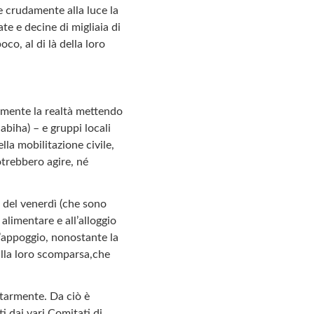
e crudamente alla luce la
te e decine di migliaia di
oco, al di là della loro
namente la realtà mettendo
abiha) – e gruppi locali
lla mobilitazione civile,
otrebbero agire, né
i del venerdì (che sono
 alimentare e all’alloggio
ll’appoggio, nonostante la
 alla loro scomparsa,che
itarmente. Da ciò è
i dai vari Comitati di