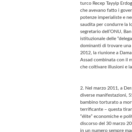
turco Recep Tayyip Erdoga
che avevano fatto i govern
potenze imperialiste e ne
saudita per condurre la l
segretario dell’ONU, Ban 
istituzionale delle “deleg
dominanti di trovare una 
2012, la riunione a Damas
Assad combinata con il m
che coltivare illusioni e l
2. Nel marzo 2011, a Dera
diverse manifestazioni, 5
bambino torturato a mort
terrificante – questa tira
“élite” economiche e poli
discorso del 30 marzo 20
in un numero sempre maggi