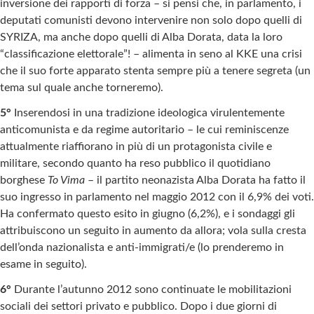
inversione dei rapporti di forza – si pensi che, in parlamento, i
deputati comunisti devono intervenire non solo dopo quelli di
SYRIZA, ma anche dopo quelli di Alba Dorata, data la loro
“classificazione elettorale”! – alimenta in seno al KKE una crisi
che il suo forte apparato stenta sempre più a tenere segreta (un
tema sul quale anche torneremo).
5°
Inserendosi in una tradizione ideologica virulentemente
anticomunista e da regime autoritario – le cui reminiscenze
attualmente riaffiorano in più di un protagonista civile e
militare, secondo quanto ha reso pubblico il quotidiano
borghese
To Vima
– il partito neonazista Alba Dorata ha fatto il
suo ingresso in parlamento nel maggio 2012 con il 6,9% dei voti.
Ha confermato questo esito in giugno (6,2%), e i sondaggi gli
attribuiscono un seguito in aumento da allora; vola sulla cresta
dell’onda nazionalista e anti-immigrati/e (lo prenderemo in
esame in seguito).
6°
Durante l’autunno 2012 sono continuate le mobilitazioni
sociali dei settori privato e pubblico. Dopo i due giorni di