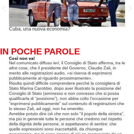
Cuba, una nuova economia?
PSE 
genu
IN POCHE PAROLE
Così non va!
Le F
si p
Nel comunicato diffuso ieri, il Consiglio di Stato afferma, tra le
«Se 
altre cose, che il presidente del Governo, Claudio Zali, in
(opz
merito alle registrazioni audio, «si riserva di esprimersi
lette
pubblicamente al riguardo prossimamente».
contr
Risulta quindi difficile comprendere perché la consigliera di
mesi
Stato Marina Carobbio, dopo aver illustrato la posizione del
Così
Consiglio di Stato (ammesso e non concesso che si possa
ha in
qualificarla di “posizione”), non abbia colto l’occasione per
termi
“esprimersi pubblicamente” sul contenuto di registrazioni che
Quali
lo stesso Zali, ad oggi, non ha smentito.
lavo
Avrebbe potuto dire ciò che non solo “il popolo della sinistra”,
lice
ma più in generale tutte le persone che credono nel rispetto
Divi
della dignità delle persone, si aspettavano di sentire: che
Luce
quelle espressioni sono inaccettabili, da chiunque
TILO
provengano, ma lo sono ancora di più se pronunciate da un