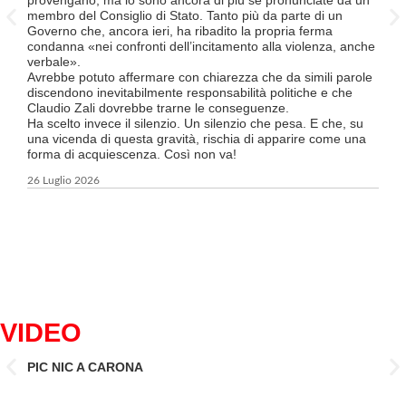
supe
membro del Consiglio di Stato. Tanto più da parte di un
Ques
Governo che, ancora ieri, ha ribadito la propria ferma
a tut
condanna «nei confronti dell’incitamento alla violenza, anche
Tici
verbale».
Tutt
Avrebbe potuto affermare con chiarezza che da simili parole
FFS 
discendono inevitabilmente responsabilità politiche e che
atte
Claudio Zali dovrebbe trarne le conseguenze.
un’o
Ha scelto invece il silenzio. Un silenzio che pesa. E che, su
ma c
una vicenda di questa gravità, rischia di apparire come una
forma di acquiescenza. Così non va!
6 Lug
26 Luglio 2026
VIDEO
PIC NIC A CARONA
IL 
CAN