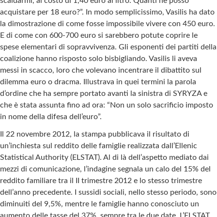
scaldarmi, al costo di 1,40 euro al litro. Quanti ne posso
acquistare per 18 euro?”. In modo semplicissimo, Vasilis ha dato
la dimostrazione di come fosse impossibile vivere con 450 euro.
E di come con 600-700 euro si sarebbero potute coprire le
spese elementari di sopravvivenza. Gli esponenti dei partiti della
coalizione hanno risposto solo bisbigliando. Vasilis li aveva
messi in scacco, loro che volevano incentrare il dibattito sul
dilemma euro o dracma. Illustrava in quei termini la parola
d’ordine che ha sempre portato avanti la sinistra di SYRYZA e
che è stata assunta fino ad ora: “Non un solo sacrificio imposto
in nome della difesa dell’euro”.
Il 22 novembre 2012, la stampa pubblicava il risultato di
un’inchiesta sul reddito delle famiglie realizzata dall’Ellenic
Statistical Authority (ELSTAT). Al di là dell’aspetto mediato dai
mezzi di comunicazione, l’indagine segnala un calo del 15% del
reddito familiare tra il II trimestre 2012 e lo stesso trimestre
dell’anno precedente. I sussidi sociali, nello stesso periodo, sono
diminuiti del 9,5%, mentre le famiglie hanno conosciuto un
aumento delle tasse del 37%, sempre tra le due date. L’ELSTAT