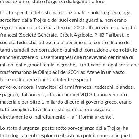
di eccezione e stato d’urgenza dialogano tra loro.
I tratti specifici del sistema istituzionale e politico greco, oggi
screditati dalla Trojka e dai suoi cani da guardia, non erano
segreti quando la Grecia aderì nel 2001 all’eurozona. Le banche
francesi (Société Générale, Crédit Agricole, PNB Paribas), le
società tedesche, ad esempio la Siemens al centro di uno dei
tanti scandali per corruzione (quindi di corruzione e corrotti), le
banche svizzere o lussemburghesi che ricevevano centinaia di
milioni dalle grandi famiglie greche, i trafficanti di ogni sorta che
trasformarono le Olimpiadi del 2004 ad Atene in un vasto
terreno di operazioni fraudolente e specul
ative; o, ancora, i venditori di armi francesi, tedeschi, olandesi,
spagnoli, italiani ecc., che ancora nel 2010, hanno venduto
materiale per oltre 1 miliardo di euro al governo greco, erano
tutti complici attivi di un sistema di cui ora esigono –
direttamente o indirettamente – la “riforma urgente”.
Lo stato d’urgenza, posto sotto sorveglianza della Trojka, ha
fatto logicamente esplodere il sistema politico messo in piedi