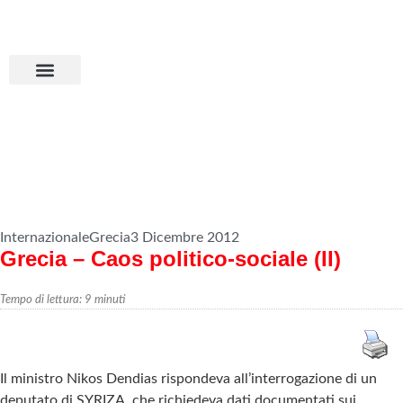
Aderisci all’MPS
Basta dumping!
Internazionale
Grecia
3 Dicembre 2012
Grecia – Caos politico-sociale (II)
Tempo di lettura:
9
minuti
Il ministro Nikos Dendias rispondeva all’interrogazione di un
deputato di SYRIZA, che richiedeva dati documentati sui