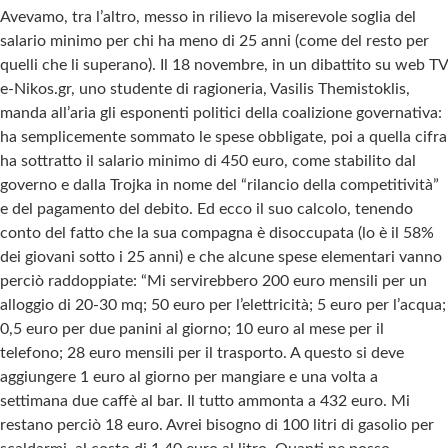
Avevamo, tra l’altro, messo in rilievo la miserevole soglia del
salario minimo per chi ha meno di 25 anni (come del resto per
quelli che li superano). Il 18 novembre, in un dibattito su web TV
e-Nikos.gr, uno studente di ragioneria, Vasilis Themistoklis,
manda all’aria gli esponenti politici della coalizione governativa:
ha semplicemente sommato le spese obbligate, poi a quella cifra
ha sottratto il salario minimo di 450 euro, come stabilito dal
governo e dalla Trojka in nome del “rilancio della competitività”
e del pagamento del debito. Ed ecco il suo calcolo, tenendo
conto del fatto che la sua compagna è disoccupata (lo è il 58%
dei giovani sotto i 25 anni) e che alcune spese elementari vanno
perciò raddoppiate: “Mi servirebbero 200 euro mensili per un
alloggio di 20-30 mq; 50 euro per l’elettricità; 5 euro per l’acqua;
0,5 euro per due panini al giorno; 10 euro al mese per il
telefono; 28 euro mensili per il trasporto. A questo si deve
aggiungere 1 euro al giorno per mangiare e una volta a
settimana due caffè al bar. Il tutto ammonta a 432 euro. Mi
restano perciò 18 euro. Avrei bisogno di 100 litri di gasolio per