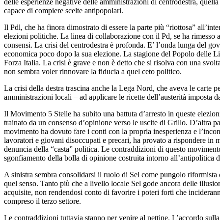
delle esperienze negative delle amministrazioni di centrodestra, quella
capace di compiere scelte antipopolari.
Il Pdl, che ha finora dimostrato di essere la parte più “riottosa” all’i
elezioni politiche. La linea di collaborazione con il Pd, se ha rimesso a
consensi. La crisi del centrodestra è profonda. E’ l’onda lunga del go
economica poco dopo la sua elezione. La stagione del Popolo delle Libe
Forza Italia. La crisi è grave e non è detto che si risolva con una svol
non sembra voler rinnovare la fiducia a quel ceto politico.
La crisi della destra trascina anche la Lega Nord, che aveva le carte p
amministrazioni locali – ad applicare le ricette dell’austerità imposta 
Il Movimento 5 Stelle ha subito una battuta d’arresto in queste elezioni
trainato da un consenso d’opinione verso le uscite di Grillo. D’altra p
movimento ha dovuto fare i conti con la propria inesperienza e l’incons
lavoratori e giovani disoccupati e precari, ha provato a rispondere in m
denuncia della “casta” politica. Le contraddizioni di questo movimento 
sgonfiamento della bolla di opinione costruita intorno all’antipolitica d
A sinistra sembra consolidarsi il ruolo di Sel come pungolo riformista d
quel senso. Tanto più che a livello locale Sel gode ancora delle illusion
acquisite, non rendendosi conto di favorire i poteri forti che inciderann
compreso il terzo settore.
Le contraddizioni tuttavia stanno per venire al pettine. L’accordo sulla