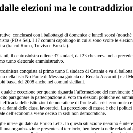
 dalle elezioni ma le contraddizi
rative, conclusasi con i ballottaggi di domenica e lunedì scorsi (nonché 
nistra (PD e Sel). I 17 comuni capoluogo in cui si sono svolte le elezioni 
tra (tra cui Roma, Treviso e Brescia).
nti, il centrosinistra ottiene 37 sindaci, dai 23 che aveva nella preceden
mo turno elettorale amministrativo.
entrosinistra conquista al primo turno il sindaco di Catania e va al ballo
turno della lista No Ponte di Messina guidata da Renato Accorniti) e al M
 più bassa del 2008 anche nei comuni siciliani.
 qualche eccezione per quanto riguarda l’affermazione del movimento 5 s
cito paragonare la partecipazione al voto tra elezioni politiche ed ammin
di efficacia delle istituzioni democratiche di fronte alla crisi economica 
i danni delle classi lavoratrici. La percezione di massa è che i politici 
 reale dell’economia viene deciso in sedi non democratiche.
rghe intese guidato da Enrico Letta. In questa situazione nessuno è intere
una organizzazione presente sul territorio, ben inserita nelle relazioni d