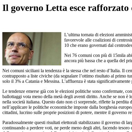
Il governo Letta esce rafforzato
L’ultima tornata di elezioni amminist
favorevole alle coalizioni di centrosi
10 che erano governati dal centrodes
Nei 76 comuni con più di 15mila abita
ancora più bassa che a quella del pri
Nei comuni siciliani la tendenza è la stessa che nel resto d’Italia. Il c
contrapposto a liste civiche (da segnalare l’ottimo risultato al primo 
solo il 3% a Catania e Messina. L’affluenza è stata significativamente
Le tendenze emerse già con le elezioni politiche sono confermate, con
ballottaggi vota meno della metà degli aventi diritto. Anche se non è le
nella società italiana. Questo dato non ci sorprende, riflette la perdita 
nell’applicare le politiche economiche imposte dalla borghesia europea a
cittadini, lucrino sulle proprie posizioni di potere, mentre il governo
Paradossalmente questi risultati elettorali stabilizzano il governo di la
continuando a perdere voti, ne perde meno degli altri, facendo tesoro di 