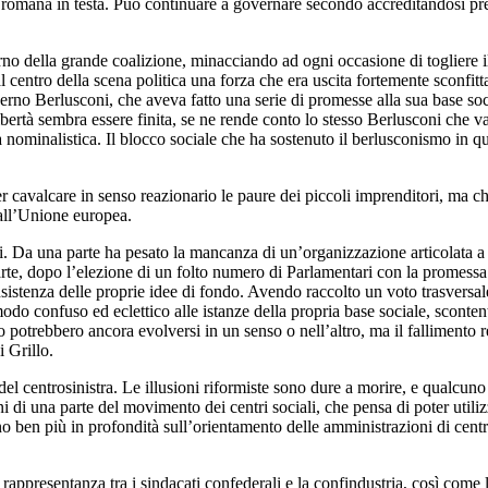
 romana in testa. Può continuare a governare secondo accreditandosi pres
nterno della grande coalizione, minacciando ad ogni occasione di togliere 
l centro della scena politica una forza che era uscita fortemente sconfitt
verno Berlusconi, che aveva fatto una serie di promesse alla sua base soc
rtà sembra essere finita, se ne rende conto lo stesso Berlusconi che vag
ta nominalistica. Il blocco sociale che ha sostenuto il berlusconismo in q
er cavalcare in senso reazionario le paure dei piccoli imprenditori, ma c
dall’Unione europea.
. Da una parte ha pesato la mancanza di un’organizzazione articolata a liv
arte, dopo l’elezione di un folto numero di Parlamentari con la promessa d
istenza delle proprie idee di fondo. Avendo raccolto un voto trasversale 
odo confuso ed eclettico alle istanze della propria base sociale, sconten
potrebbero ancora evolversi in un senso o nell’altro, ma il fallimento re
i Grillo.
el centrosinistra. Le illusioni riformiste sono dure a morire, e qualcuno 
i di una parte del movimento dei centri sociali, che pensa di poter utilizz
o ben più in profondità sull’orientamento delle amministrazioni di centrosi
 rappresentanza tra i sindacati confederali e la confindustria, così come 