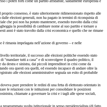
so i poteri forti come un partito affidabile, saldamente europeista e
il proprio consenso, è stato ulteriormente ridimensionato rispetto alle
a dalle elezioni generali, non ha pagato in termini di riconquista di
iale che poi non ha potuto mantenere, essendo travolto dalla crisi
heggia la possibilità di cambiare nome al suo partito e tornare a
uesti anni è stato travolto dalla crisi economica e quello che ne rimane
he è rimasta impelagata nell’azione di governo – e nelle
ello territoriale, il successo alle elezioni politiche essendo stato
i “mandare tutti a casa” e di sconvolgere il quadro politico, il
da destra e sinistra, dai piccoli imprenditori in crisi come da
tando ora questi ora quelli, ed essendo incapace di andare oltre la
gistrato alle elezioni amministrative segnala un esito di probabile
doveva pure prendere le redini di una fetta di elettorato orientato in
are le relazioni con le istituzioni per consolidare le posizioni
nistra, chiamate a governare la crisi e i tagli alle spese sociali,
la programmata svolta istituzionale in senso presidenzialista (di fatto