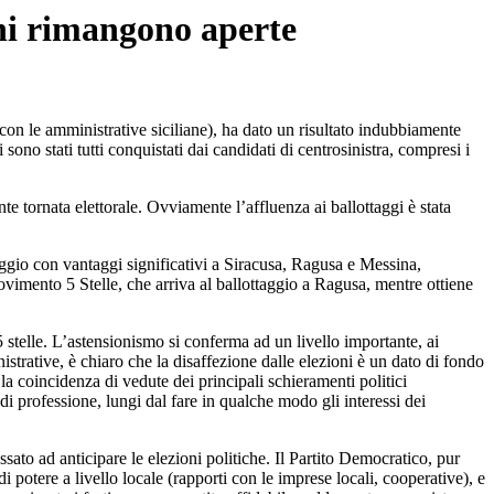
oni rimangono aperte
con le amministrative siciliane), ha dato un risultato indubbiamente
sono stati tutti conquistati dai candidati di centrosinistra, compresi i
te tornata elettorale. Ovviamente l’affluenza ai ballottaggi è stata
ttaggio con vantaggi significativi a Siracusa, Ragusa e Messina,
ovimento 5 Stelle, che arriva al ballottaggio a Ragusa, mentre ottiene
telle. L’astensionismo si conferma ad un livello importante, ai
istrative, è chiaro che la disaffezione dalle elezioni è un dato di fondo
e la coincidenza di vedute dei principali schieramenti politici
di professione, lungi dal fare in qualche modo gli interessi dei
ssato ad anticipare le elezioni politiche. Il Partito Democratico, pur
i potere a livello locale (rapporti con le imprese locali, cooperative), e