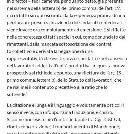
in difetto) – teoricamente, per quanto detto, già presente
nel sistema della lettera b) del primo comma, dell’art. 19,
ma di fatto sin qui oscurato dalla esperienza pratica di una
perdurante presenza in azienda dei sindacati confederali –
viene invece ora compiutamente ad emersione. E si riflette
nella concretezza di fattispecie in cui, come denunciato dai
rimettenti, dalla mancata sottoscrizione del contrat
to collettivo è derivata la negazione di una
rappresentatività che esiste, invece, nei fatti e nel consenso
dei lavoratori addetti all’unità produttiva. In questa nuova
prospettiva si richiede, appunto, una rilettura dell’art. 19,
primo comma, lettera b), dello Statuto dei lavoratori, che
ne riallinei il contenuto precettivo alla ratio che lo
sottende.”
La citazione è lunga e il linguaggio e volutamente ostico. Il
senso invece, con un’opportuna traduzione, è chiaro.
Siccome non esiste più l’unità sindacale tra Cgil-Cisl-Uil,
cioè la concertazione, il comportamento di Marchionne,
corretto dal punto di vista dell’interpretazione letterale