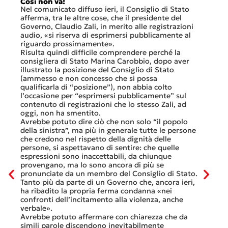
Così non va!
Le FFS
che no
Nel comunicato diffuso ieri, il Consiglio di Stato
«Se no
afferma, tra le altre cose, che il presidente del
offerte
sorti
Governo, Claudio Zali, in merito alle registrazioni
dovesse
audio, «si riserva di esprimersi pubblicamente al
luglio 
di
riguardo prossimamente».
lavoro 
Risulta quindi difficile comprendere perché la
mesi.»
consigliera di Stato Marina Carobbio, dopo aver
Così si
illustrato la posizione del Consiglio di Stato
FFS Car
ienda
(ammesso e non concesso che si possa
nell’ul
 né
qualificarla di “posizione”), non abbia colto
colloqu
l’occasione per “esprimersi pubblicamente” sul
Quali s
nte
contenuto di registrazioni che lo stesso Zali, ad
quali i
i
oggi, non ha smentito.
otto gi
Avrebbe potuto dire ciò che non solo “il popolo
consist
he
della sinistra”, ma più in generale tutte le persone
Viaggia
ltre
che credono nel rispetto della dignità delle
Lucern
n
persone, si aspettavano di sentire: che quelle
trasfer
ei
espressioni sono inaccettabili, da chiunque
che, do
provengano, ma lo sono ancora di più se
al mese
tinua
pronunciate da un membro del Consiglio di Stato.
Questa 
osa
Tanto più da parte di un Governo che, ancora ieri,
ripeter
occhi
ha ribadito la propria ferma condanna «nei
continu
confronti dell’incitamento alla violenza, anche
previst
ati
verbale».
Tutte b
Avrebbe potuto affermare con chiarezza che da
smante
simili parole discendono inevitabilmente