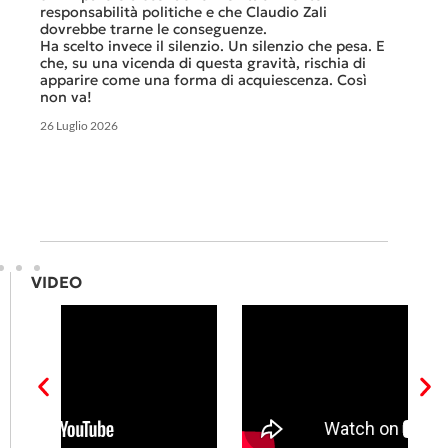
A ques
responsabilità politiche e che Claudio Zali
ricorda
ua a
dovrebbe trarne le conseguenze.
che non
Ha scelto invece il silenzio. Un silenzio che pesa. E
ma cert
che, su una vicenda di questa gravità, rischia di
apparire come una forma di acquiescenza. Così
6 Luglio 
non va!
26 Luglio 2026
VIDEO