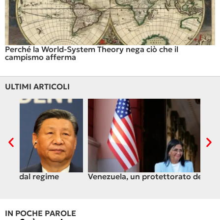
Perché la World-System Theory nega ciò che il
campismo afferma
ULTIMI ARTICOLI
Venezuela, un protettorato del XXI° secolo
C’è
ali
IN POCHE PAROLE