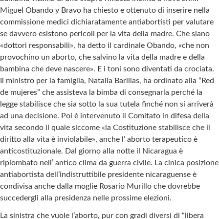
Miguel Obando y Bravo ha chiesto e ottenuto di inserire nella
commissione medici dichiaratamente antiabortisti per valutare
se davvero esistono pericoli per la vita della madre. Che siano
«dottori responsabili», ha detto il cardinale Obando, «che non
provochino un aborto, che salvino la vita della madre e della
bambina che deve nascere». E i toni sono diventati da crociata.
Il ministro per la famiglia, Natalia Barillas, ha ordinato alla “Red
de mujeres” che assisteva la bimba di consegnarla perché la
legge stabilisce che sia sotto la sua tutela finché non si arriverà
ad una decisione. Poi è intervenuto il Comitato in difesa della
vita secondo il quale siccome «la Costituzione stabilisce che il
diritto alla vita è inviolabile», anche l’ aborto terapeutico è
anticostituzionale. Dal giorno alla notte il Nicaragua è
ripiombato nell’ antico clima da guerra civile. La cinica posizione
antiabortista dell’indistruttibile presidente nicaraguense è
condivisa anche dalla moglie Rosario Murillo che dovrebbe
succedergli alla presidenza nelle prossime elezioni.
La sinistra che vuole l’aborto, pur con gradi diversi di “libera