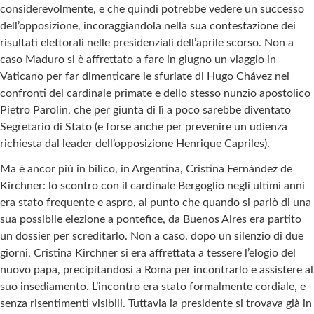
considerevolmente, e che quindi potrebbe vedere un successo
dell’opposizione, incoraggiandola nella sua contestazione dei
risultati elettorali nelle presidenziali dell’aprile scorso. Non a
caso Maduro si è affrettato a fare in giugno un viaggio in
Vaticano per far dimenticare le sfuriate di Hugo Chávez nei
confronti del cardinale primate e dello stesso nunzio apostolico
Pietro Parolin, che per giunta di lì a poco sarebbe diventato
Segretario di Stato (e forse anche per prevenire un udienza
richiesta dal leader dell’opposizione Henrique Capriles).
Ma è ancor più in bilico, in Argentina, Cristina Fernández de
Kirchner: lo scontro con il cardinale Bergoglio negli ultimi anni
era stato frequente e aspro, al punto che quando si parlò di una
sua possibile elezione a pontefice, da Buenos Aires era partito
un dossier per screditarlo. Non a caso, dopo un silenzio di due
giorni, Cristina Kirchner si era affrettata a tessere l’elogio del
nuovo papa, precipitandosi a Roma per incontrarlo e assistere al
suo insediamento. L’incontro era stato formalmente cordiale, e
senza risentimenti visibili. Tuttavia la presidente si trovava già in