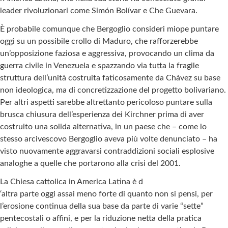
leader rivoluzionari come Simón Bolívar e Che Guevara.
È probabile comunque che Bergoglio consideri miope puntare
oggi su un possibile crollo di Maduro, che rafforzerebbe
un’opposizione faziosa e aggressiva, provocando un clima da
guerra civile in Venezuela e spazzando via tutta la fragile
struttura dell’unità costruita faticosamente da Chávez su base
non ideologica, ma di concretizzazione del progetto bolivariano.
Per altri aspetti sarebbe altrettanto pericoloso puntare sulla
brusca chiusura dell’esperienza dei Kirchner prima di aver
costruito una solida alternativa, in un paese che – come lo
stesso arcivescovo Bergoglio aveva più volte denunciato – ha
visto nuovamente aggravarsi contraddizioni sociali esplosive
analoghe a quelle che portarono alla crisi del 2001.
La Chiesa cattolica in America Latina è d
‘altra parte oggi assai meno forte di quanto non si pensi, per
l’erosione continua della sua base da parte di varie “sette”
pentecostali o affini, e per la riduzione netta della pratica