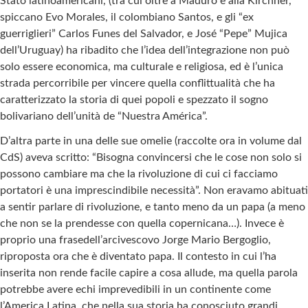
Stato latinoamericani, (tra cui oltre a Maduro e alla Kirchner,
spiccano Evo Morales, il colombiano Santos, e gli “ex
guerriglieri” Carlos Funes del Salvador, e José “Pepe” Mujica
dell’Uruguay) ha ribadito che l’idea dell’integrazione non può
solo essere economica, ma culturale e religiosa, ed è l’unica
strada percorribile per vincere quella conflittualità che ha
caratterizzato la storia di quei popoli e spezzato il sogno
bolivariano dell’unità de “Nuestra América”.
D’altra parte in una delle sue omelie (raccolte ora in volume dal
CdS) aveva scritto: “Bisogna convincersi che le cose non solo si
possono cambiare ma che la rivoluzione di cui ci facciamo
portatori è una imprescindibile necessità”. Non eravamo abituati
a sentir parlare di rivoluzione, e tanto meno da un papa (a meno
che non se la prendesse con quella copernicana…). Invece è
proprio una frasedell’arcivescovo Jorge Mario Bergoglio,
riproposta ora che è diventato papa. Il contesto in cui l’ha
inserita non rende facile capire a cosa allude, ma quella parola
potrebbe avere echi imprevedibili in un continente come
l’America Latina, che nella sua storia ha conosciuto grandi