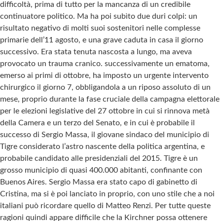
difficoltà, prima di tutto per la mancanza di un credibile
continuatore politico. Ma ha poi subìto due duri colpi: un
risultato negativo di molti suoi sostenitori nelle complesse
primarie dell’11 agosto, e una grave caduta in casa il giorno
successivo. Era stata tenuta nascosta a lungo, ma aveva
provocato un trauma cranico. successivamente un ematoma,
emerso ai primi di ottobre, ha imposto un urgente intervento
chirurgico il giorno 7, obbligandola a un riposo assoluto di un
mese, proprio durante la fase cruciale della campagna elettorale
per le elezioni legislative del 27 ottobre in cui si rinnova metà
della Camera e un terzo del Senato, e in cui è probabile il
successo di Sergio Massa, il giovane sindaco del municipio di
Tigre considerato l’astro nascente della politica argentina, e
probabile candidato alle presidenziali del 2015. Tigre è un
grosso municipio di quasi 400.000 abitanti, confinante con
Buenos Aires. Sergio Massa era stato capo di gabinetto di
Cristina, ma si è poi lanciato in proprio, con uno stile che a noi
italiani può ricordare quello di Matteo Renzi. Per tutte queste
ragioni quindi appare difficile che la Kirchner possa ottenere