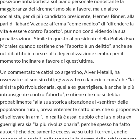
posizione antiabortista sul piano personale nonostante la
maggioranza del kirchnerismo sia a favore, ma un altro
socialista, per di più candidato presidente, Hermes Binner, alla
pari di Tabaré Vazquez afferma “come medico” di “difendere la
vita e essere contro l’aborto”, pur non condividendo la sua
penalizzazione. Simile in questo al presidente della Bolivia Evo
Morales quando sostiene che “l’aborto è un delitto”, anche se
nel dibattito in corso sulla depenalizzazione sembra per il
momento inclinare a favore di quest’ultima.
Un commentatore cattolico argentino, Alver Metalli, ha
osservato sul suo sito http://www.terredamerica.com/ che “la
sinistra più rivoluzionaria, quella ex guerrigliera, è anche la più
intransigente contro l’aborto”, e ritiene che ciò si debba
probabilmente “alla sua storica attenzione al «sentire» delle
popolazioni rurali, prevalentemente cattoliche, che si proponeva
di sollevare in armi”. In realtà è assai dubbio che la sinistra ex
guerrigliera sia “la più rivoluzionaria”, perché spesso ha fatto
autocritiche decisamente eccessive su tutti i terreni, anche