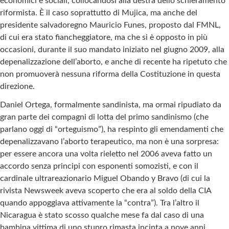
economici e sociali, collocandosi alla destra dello schieramento
riformista. È il caso soprattutto di Mujica, ma anche del
presidente salvadoregno Mauricio Funes, proposto dal FMNL,
di cui era stato fiancheggiatore, ma che si è opposto in più
occasioni, durante il suo mandato iniziato nel giugno 2009, alla
depenalizzazione dell’aborto, e anche di recente ha ripetuto che
non promuoverà nessuna riforma della Costituzione in questa
direzione.
Daniel Ortega, formalmente sandinista, ma ormai ripudiato da
gran parte dei compagni di lotta del primo sandinismo (che
parlano oggi di “orteguismo”), ha respinto gli emendamenti che
depenalizzavano l’aborto terapeutico, ma non è una sorpresa:
per essere ancora una volta rieletto nel 2006 aveva fatto un
accordo senza principi con esponenti somozisti, e con il
cardinale ultrareazionario Miguel Obando y Bravo (di cui la
rivista Newsweek aveva scoperto che era al soldo della CIA
quando appoggiava attivamente la “contra”). Tra l’altro il
Nicaragua è stato scosso qualche mese fa dal caso di una
bambina vittima di uno stupro rimasta incinta a nove anni.