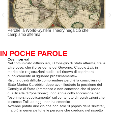
Perché la World-System Theory nega ciò che il
Cina
campismo afferma
IN POCHE PAROLE
Così non va!
Le F
si p
Nel comunicato diffuso ieri, il Consiglio di Stato afferma, tra le
«Se 
altre cose, che il presidente del Governo, Claudio Zali, in
(opz
merito alle registrazioni audio, «si riserva di esprimersi
lette
pubblicamente al riguardo prossimamente».
contr
Risulta quindi difficile comprendere perché la consigliera di
mesi
Stato Marina Carobbio, dopo aver illustrato la posizione del
Così
Consiglio di Stato (ammesso e non concesso che si possa
ha in
qualificarla di “posizione”), non abbia colto l’occasione per
termi
“esprimersi pubblicamente” sul contenuto di registrazioni che
Quali
lo stesso Zali, ad oggi, non ha smentito.
lavo
Avrebbe potuto dire ciò che non solo “il popolo della sinistra”,
lice
ma più in generale tutte le persone che credono nel rispetto