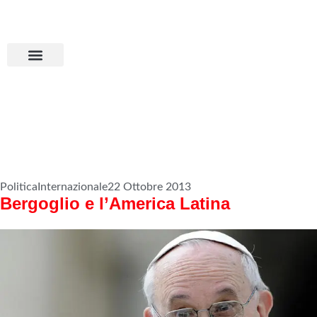
Aderisci all’MPS
Basta dumping!
Politica
Internazionale
22 Ottobre 2013
Bergoglio e l’America Latina