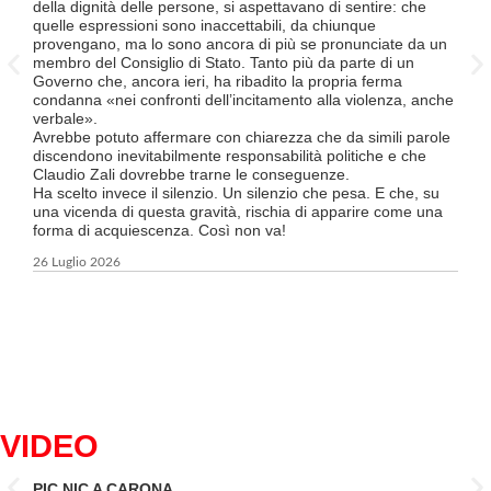
Divi
della dignità delle persone, si aspettavano di sentire: che
Luce
quelle espressioni sono inaccettabili, da chiunque
TILO
provengano, ma lo sono ancora di più se pronunciate da un
supe
membro del Consiglio di Stato. Tanto più da parte di un
Ques
Governo che, ancora ieri, ha ribadito la propria ferma
a tut
condanna «nei confronti dell’incitamento alla violenza, anche
Tici
verbale».
Tutt
Avrebbe potuto affermare con chiarezza che da simili parole
FFS 
discendono inevitabilmente responsabilità politiche e che
atte
Claudio Zali dovrebbe trarne le conseguenze.
un’o
Ha scelto invece il silenzio. Un silenzio che pesa. E che, su
ma c
una vicenda di questa gravità, rischia di apparire come una
forma di acquiescenza. Così non va!
6 Lug
26 Luglio 2026
VIDEO
PIC NIC A CARONA
IL 