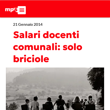
21 Gennaio 2014
Salari docenti
comunali: solo
briciole