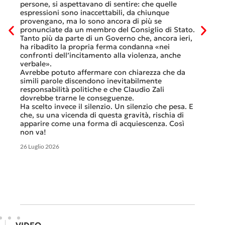
Lucern
n
persone, si aspettavano di sentire: che quelle
trasfer
ei
espressioni sono inaccettabili, da chiunque
che, do
provengano, ma lo sono ancora di più se
al mese
tinua
pronunciate da un membro del Consiglio di Stato.
Questa 
osa
Tanto più da parte di un Governo che, ancora ieri,
ripeter
occhi
ha ribadito la propria ferma condanna «nei
continu
confronti dell’incitamento alla violenza, anche
previst
ati
verbale».
Tutte b
Avrebbe potuto affermare con chiarezza che da
smante
simili parole discendono inevitabilmente
A ques
responsabilità politiche e che Claudio Zali
ricorda
ua a
dovrebbe trarne le conseguenze.
che non
Ha scelto invece il silenzio. Un silenzio che pesa. E
ma cert
che, su una vicenda di questa gravità, rischia di
apparire come una forma di acquiescenza. Così
6 Luglio 
non va!
26 Luglio 2026