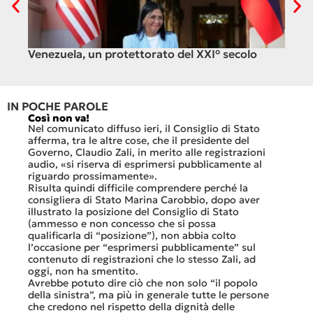
Venezuela, un protettorato del XXI° secolo
C’è
ali
IN POCHE PAROLE
Così non va!
Le FFS
che no
Nel comunicato diffuso ieri, il Consiglio di Stato
«Se no
afferma, tra le altre cose, che il presidente del
offerte
sorti
Governo, Claudio Zali, in merito alle registrazioni
dovesse
audio, «si riserva di esprimersi pubblicamente al
luglio 
di
riguardo prossimamente».
lavoro 
Risulta quindi difficile comprendere perché la
mesi.»
consigliera di Stato Marina Carobbio, dopo aver
Così si
illustrato la posizione del Consiglio di Stato
FFS Car
ienda
(ammesso e non concesso che si possa
nell’ul
 né
qualificarla di “posizione”), non abbia colto
colloqu
l’occasione per “esprimersi pubblicamente” sul
Quali s
nte
contenuto di registrazioni che lo stesso Zali, ad
quali i
i
oggi, non ha smentito.
otto gi
Avrebbe potuto dire ciò che non solo “il popolo
consist
he
della sinistra”, ma più in generale tutte le persone
Viaggia
ltre
che credono nel rispetto della dignità delle