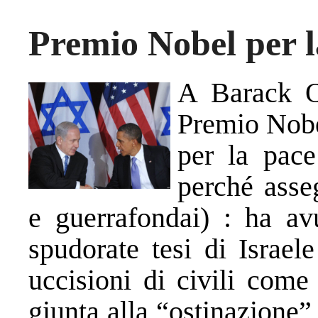
Premio Nobel per 
A Barack O
Premio Nobe
per la pace
perché asse
e guerrafondai) : ha avu
spudorate tesi di Israel
uccisioni di civili come
giunta alla “ostinazione”