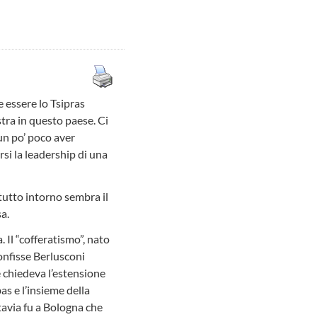
 essere lo Tsipras
istra in questo paese. Ci
un po’ poco aver
rsi la leadership di una
utto intorno sembra il
a.
 Il “cofferatismo”, nato
onfisse Berlusconi
e chiedeva l’estensione
as e l’insieme della
tavia fu a Bologna che