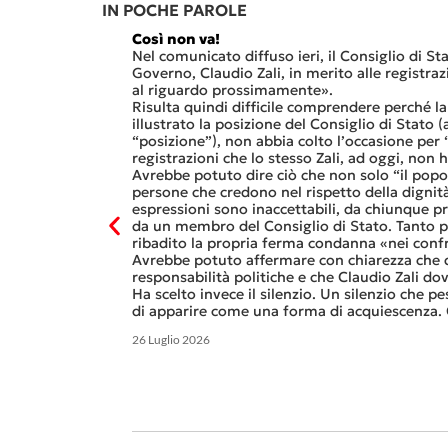
IN POCHE PAROLE
Così non va!
Nel comunicato diffuso ieri, il Consiglio di Sta
Governo, Claudio Zali, in merito alle registra
al riguardo prossimamente».
Risulta quindi difficile comprendere perché l
illustrato la posizione del Consiglio di Stato
“posizione”), non abbia colto l’occasione per
registrazioni che lo stesso Zali, ad oggi, non 
Avrebbe potuto dire ciò che non solo “il popolo
persone che credono nel rispetto della dignità
espressioni sono inaccettabili, da chiunque 
da un membro del Consiglio di Stato. Tanto pi
ribadito la propria ferma condanna «nei confr
Avrebbe potuto affermare con chiarezza che d
responsabilità politiche e che Claudio Zali d
Ha scelto invece il silenzio. Un silenzio che pe
di apparire come una forma di acquiescenza. 
26 Luglio 2026