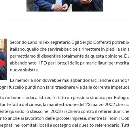
Secondo Landini l’ex segretario Cgil Sergio Cofferati potrebbe
italiano, quello che servirebbe cioè a rimettere in piedi la sin
permettiamo di dissentire totalmente da questa opinione. È 
abbandonato il PD per i brogli delle primarie liguri per merita
nuova sinistra.
La memoria non dovrebbe mai abbandonarci, anche quando t
ogni fuscello pur di non farsi trascinare via dalla corrente impetuos
ato un buon sindacalista ed è stato un pessimo sindaco per Bologna.
tante fatta dal cinese, la manifestazione del 23 marzo 2002 che sc
mente quando lo stesso nel 2003 si schierò contro il referendum ch
ento anche ai lavoratori delle piccole imprese, mentre la Fiom, i Cob
pegnati nei comitati locali a sostegno del quesito referendario. Tut