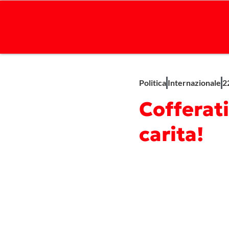
Politica
Internazionale
2
Cofferati
carita!