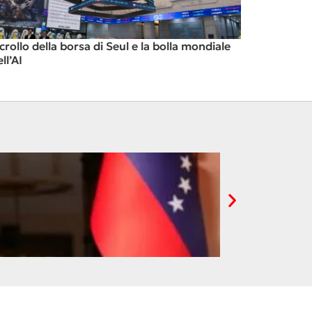
l crollo della borsa di Seul e la bolla mondiale
ll’AI
C’è chi guadagna 