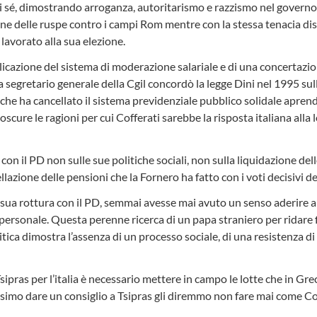
di sé, dimostrando arroganza, autoritarismo e razzismo nel governo d
one delle ruspe contro i campi Rom mentre con la stessa tenacia di
 lavorato alla sua elezione.
plicazione del sistema di moderazione salariale e di una concertazi
 Da segretario generale della Cgil concordò la legge Dini nel 1995 sul
he ha cancellato il sistema previdenziale pubblico solidale aprend
scure le ragioni per cui Cofferati sarebbe la risposta italiana alla l
con il PD non sulle sue politiche sociali, non sulla liquidazione dello
llazione delle pensioni che la Fornero ha fatto con i voti decisivi d
 sua rottura con il PD, semmai avesse mai avuto un senso aderire a 
 personale. Questa perenne ricerca di un papa straniero per ridare 
litica dimostra l’assenza di un processo sociale, di una resistenza di
ipras per l’italia è necessario mettere in campo le lotte che in Grec
ssimo dare un consiglio a Tsipras gli diremmo non fare mai come Co