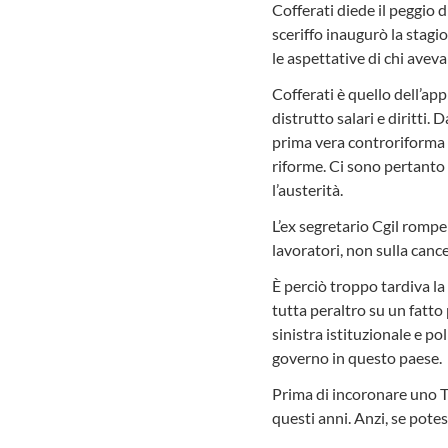
Cofferati diede il peggio 
sceriffo inaugurò la stagi
le aspettative di chi aveva
Cofferati è quello dell’ap
distrutto salari e diritti.
prima vera controriforma c
riforme. Ci sono pertanto o
l’austerità.
L’ex segretario Cgil rompe 
lavoratori, non sulla cance
È perciò troppo tardiva la
tutta peraltro su un fatto
sinistra istituzionale e po
governo in questo paese.
Prima di incoronare uno Ts
questi anni. Anzi, se pote