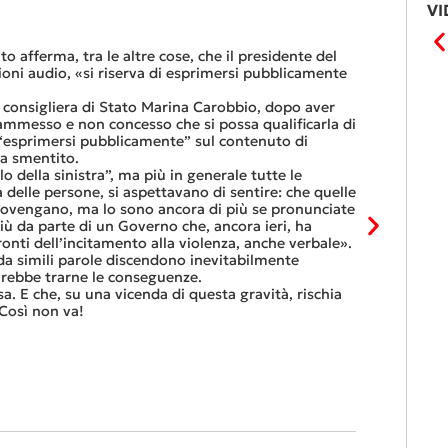
VI
Le FFS come 
to afferma, tra le altre cose, che il presidente del
«Se non dove
zioni audio, «si riserva di esprimersi pubblicamente
dovesse resti
lavoro nel ri
a consigliera di Stato Marina Carobbio, dopo aver
Così si concl
 (ammesso e non concesso che si possa qualificarla di
nell’ultima ri
 “esprimersi pubblicamente” sul contenuto di
Quali sono le
ha smentito.
entro otto gi
 della sinistra”, ma più in generale tutte le
Viaggiatori d
 delle persone, si aspettavano di sentire: che quelle
trasferimento
provengano, ma lo sono ancora di più se pronunciate
franchi al me
ù da parte di un Governo che, ancora ieri, ha
Questa è l’”o
onti dell’incitamento alla violenza, anche verbale».
continuare a 
a simili parole discendono inevitabilmente
Tutte balle,
ovrebbe trarne le conseguenze.
questo, ora, 
sa. E che, su una vicenda di questa gravità, rischia
che non si pu
Così non va!
6 Luglio 2026