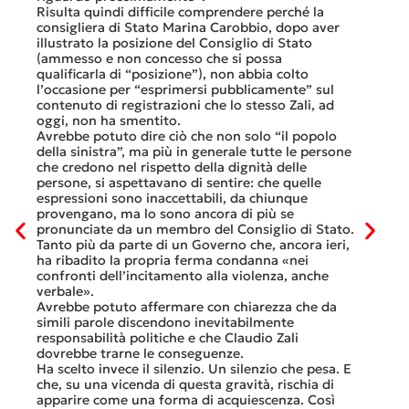
lavoro 
Risulta quindi difficile comprendere perché la
mesi.»
consigliera di Stato Marina Carobbio, dopo aver
Così si
illustrato la posizione del Consiglio di Stato
FFS Car
ienda
(ammesso e non concesso che si possa
nell’ul
 né
qualificarla di “posizione”), non abbia colto
colloqu
l’occasione per “esprimersi pubblicamente” sul
Quali s
nte
contenuto di registrazioni che lo stesso Zali, ad
quali i
i
oggi, non ha smentito.
otto gi
Avrebbe potuto dire ciò che non solo “il popolo
consist
he
della sinistra”, ma più in generale tutte le persone
Viaggia
ltre
che credono nel rispetto della dignità delle
Lucern
n
persone, si aspettavano di sentire: che quelle
trasfer
ei
espressioni sono inaccettabili, da chiunque
che, do
provengano, ma lo sono ancora di più se
al mese
tinua
pronunciate da un membro del Consiglio di Stato.
Questa 
osa
Tanto più da parte di un Governo che, ancora ieri,
ripeter
occhi
ha ribadito la propria ferma condanna «nei
continu
confronti dell’incitamento alla violenza, anche
previst
ati
verbale».
Tutte b
Avrebbe potuto affermare con chiarezza che da
smante
simili parole discendono inevitabilmente
A ques
responsabilità politiche e che Claudio Zali
ricorda
ua a
dovrebbe trarne le conseguenze.
che non
Ha scelto invece il silenzio. Un silenzio che pesa. E
ma cert
che, su una vicenda di questa gravità, rischia di
apparire come una forma di acquiescenza. Così
6 Luglio 