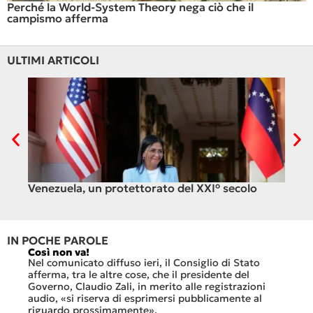
Perché la World-System Theory nega ciò che il
campismo afferma
ULTIMI ARTICOLI
Venezuela, un protettorato del XXI° secolo
C’è
ali
IN POCHE PAROLE
Così non va!
Le FFS
che no
Nel comunicato diffuso ieri, il Consiglio di Stato
«Se no
afferma, tra le altre cose, che il presidente del
offerte
sorti
Governo, Claudio Zali, in merito alle registrazioni
dovesse
audio, «si riserva di esprimersi pubblicamente al
luglio 
di
riguardo prossimamente».