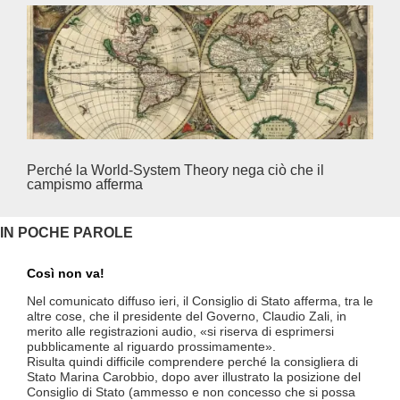
Perché la World-System Theory nega ciò che il
Cina
campismo afferma
IN POCHE PAROLE
Così non va!
Le F
si p
Nel comunicato diffuso ieri, il Consiglio di Stato afferma, tra le
«Se 
altre cose, che il presidente del Governo, Claudio Zali, in
(opz
merito alle registrazioni audio, «si riserva di esprimersi
lette
pubblicamente al riguardo prossimamente».
contr
Risulta quindi difficile comprendere perché la consigliera di
mesi
Stato Marina Carobbio, dopo aver illustrato la posizione del
Così
Consiglio di Stato (ammesso e non concesso che si possa