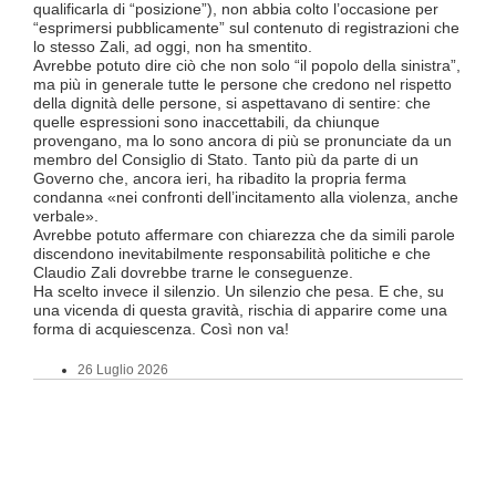
ha in
qualificarla di “posizione”), non abbia colto l’occasione per
termi
“esprimersi pubblicamente” sul contenuto di registrazioni che
Quali
lo stesso Zali, ad oggi, non ha smentito.
lavo
Avrebbe potuto dire ciò che non solo “il popolo della sinistra”,
lice
ma più in generale tutte le persone che credono nel rispetto
Divi
della dignità delle persone, si aspettavano di sentire: che
Luce
quelle espressioni sono inaccettabili, da chiunque
TILO
provengano, ma lo sono ancora di più se pronunciate da un
supe
membro del Consiglio di Stato. Tanto più da parte di un
Ques
Governo che, ancora ieri, ha ribadito la propria ferma
a tut
condanna «nei confronti dell’incitamento alla violenza, anche
Tici
verbale».
Tutt
Avrebbe potuto affermare con chiarezza che da simili parole
FFS 
discendono inevitabilmente responsabilità politiche e che
atte
Claudio Zali dovrebbe trarne le conseguenze.
un’o
Ha scelto invece il silenzio. Un silenzio che pesa. E che, su
ma c
una vicenda di questa gravità, rischia di apparire come una
forma di acquiescenza. Così non va!
26 Luglio 2026