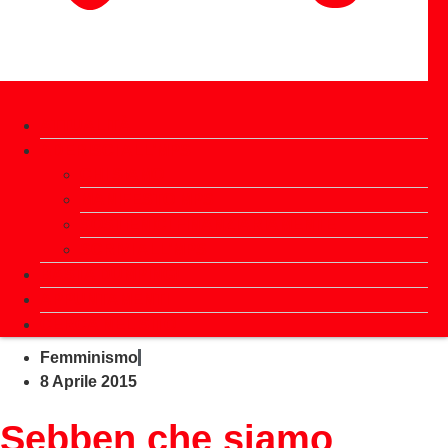
ATTUALITÀ
ADERISCI ALL’MPS
CHI SIAMO
MANIFESTO MPS
SOSTIENICI FINANZIARIAMENTE
SCRIVI ALL’MPS
BASTA DUMPING!
APPUNTAMENTI
CERCA NEL SITO
Femminismo
8 Aprile 2015
Sebben che siamo