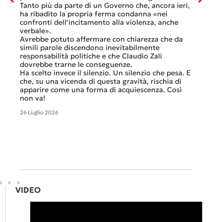
Questa 
osa
Tanto più da parte di un Governo che, ancora ieri,
ripeter
occhi
ha ribadito la propria ferma condanna «nei
continu
confronti dell’incitamento alla violenza, anche
previst
ati
verbale».
Tutte b
Avrebbe potuto affermare con chiarezza che da
smante
simili parole discendono inevitabilmente
A ques
responsabilità politiche e che Claudio Zali
ricorda
ua a
dovrebbe trarne le conseguenze.
che non
Ha scelto invece il silenzio. Un silenzio che pesa. E
ma cert
che, su una vicenda di questa gravità, rischia di
apparire come una forma di acquiescenza. Così
6 Luglio 
non va!
26 Luglio 2026
VIDEO