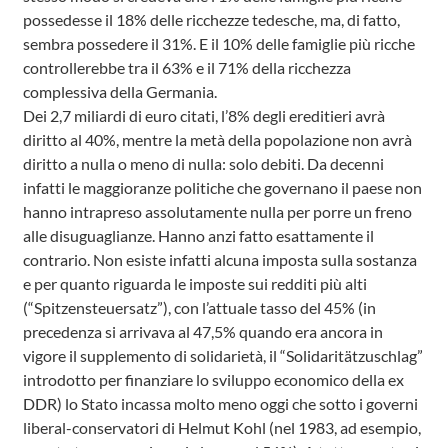
possedesse il 18% delle ricchezze tedesche, ma, di fatto,
sembra possedere il 31%. E il 10% delle famiglie più ricche
controllerebbe tra il 63% e il 71% della ricchezza
complessiva della Germania.
Dei 2,7 miliardi di euro citati, l’8% degli ereditieri avrà
diritto al 40%, mentre la metà della popolazione non avrà
diritto a nulla o meno di nulla: solo debiti. Da decenni
infatti le maggioranze politiche che governano il paese non
hanno intrapreso assolutamente nulla per porre un freno
alle disuguaglianze. Hanno anzi fatto esattamente il
contrario. Non esiste infatti alcuna imposta sulla sostanza
e per quanto riguarda le imposte sui redditi più alti
(“Spitzensteuersatz”), con l’attuale tasso del 45% (in
precedenza si arrivava al 47,5% quando era ancora in
vigore il supplemento di solidarietà, il “Solidaritätzuschlag”
introdotto per finanziare lo sviluppo economico della ex
DDR) lo Stato incassa molto meno oggi che sotto i governi
liberal-conservatori di Helmut Kohl (nel 1983, ad esempio,