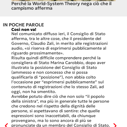
o si
Perché la World-System Theory nega ciò che il
Cin
campismo afferma
IN POCHE PAROLE
Così non va!
Le FFS
che no
Nel comunicato diffuso ieri, il Consiglio di Stato
«Se no
afferma, tra le altre cose, che il presidente del
offerte
sorti
Governo, Claudio Zali, in merito alle registrazioni
dovesse
audio, «si riserva di esprimersi pubblicamente al
luglio 
di
riguardo prossimamente».
lavoro 
Risulta quindi difficile comprendere perché la
mesi.»
consigliera di Stato Marina Carobbio, dopo aver
Così si
illustrato la posizione del Consiglio di Stato
FFS Car
ienda
(ammesso e non concesso che si possa
nell’ul
 né
qualificarla di “posizione”), non abbia colto
colloqu
l’occasione per “esprimersi pubblicamente” sul
Quali s
nte
contenuto di registrazioni che lo stesso Zali, ad
quali i
i
oggi, non ha smentito.
otto gi
Avrebbe potuto dire ciò che non solo “il popolo
consist
he
della sinistra”, ma più in generale tutte le persone
Viaggia
ltre
che credono nel rispetto della dignità delle
Lucern
n
persone, si aspettavano di sentire: che quelle
trasfer
ei
espressioni sono inaccettabili, da chiunque
che, do
provengano, ma lo sono ancora di più se
al mese
tinua
pronunciate da un membro del Consiglio di Stato.