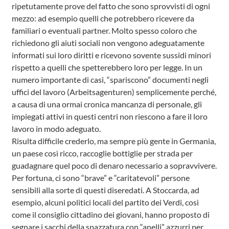
ripetutamente prove del fatto che sono sprovvisti di ogni
mezzo: ad esempio quelli che potrebbero ricevere da
familiari o eventuali partner. Molto spesso coloro che
richiedono gli aiuti sociali non vengono adeguatamente
informati sui loro diritti e ricevono sovente sussidi minori
rispetto a quelli che spetterebbero loro per legge. In un
numero importante di casi, “spariscono” documenti negli
uffici del lavoro (Arbeitsagenturen) semplicemente perché,
a causa di una ormai cronica mancanza di personale, gli
impiegati attivi in questi centri non riescono a fare il loro
lavoro in modo adeguato.
Risulta difficile crederlo, ma sempre più gente in Germania,
un paese così ricco, raccoglie bottiglie per strada per
guadagnare quel poco di denaro necessario a sopravvivere.
Per fortuna, ci sono “brave” e “caritatevoli” persone
sensibili alla sorte di questi diseredati. A Stoccarda, ad
esempio, alcuni politici locali del partito dei Verdi, così
come il consiglio cittadino dei giovani, hanno proposto di
segnare i sacchi della spazzatura con “anelli” azzurri per