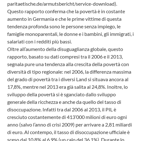
paritaetische.de/armutsbericht/service-download).
Questo rapporto conferma che la povertà è in costante
aumento in Germania e che le prime vittime di questa
tendenza profonda sono le persone senza impiego, le
famiglie monoparentali, le donne e i bambini, gli immigrati, i
salariati con i redditi più bassi.
Oltre all’aumento della disuguaglianza globale, questo
rapporto, basato su dati compresi tra il 2006 e il 2013,
segnala pure una tendenza alla crescita della povertà con
diversità di tipo regionale: nel 2006, la differenza massima
del grado di povertà tra i diversi Land si situava ancora al
17,8%, mentre nel 2013 era già salita al 24,8%. Inoltre, lo
sviluppo della povertà si è sganciato dallo sviluppo
generale della ricchezza e anche da quello del tasso di
disoccupazione. Infatti tra dal 2006 al 2013, il PIL è
cresciuto costantemente di 413’000 milioni di euro ogni
anno (salvo l’anno di crisi 2009) per arrivare a 2,81 miliardi
di euro. Al contempo, il tasso di disoccupazione ufficiale è
sceso dal 10,8% al 6,9% (un calo del 36,1%). Durante lo