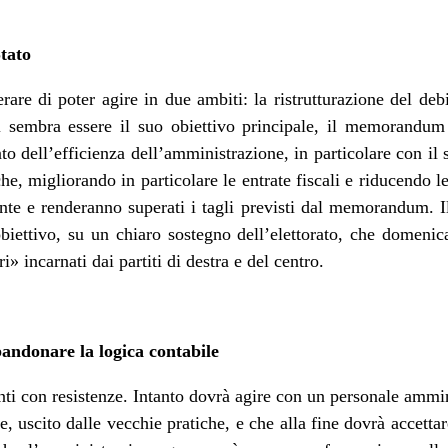
Stato
rare di poter agire in due ambiti: la ristrutturazione del deb
 sembra essere il suo obiettivo principale, il memorandum 
o dell’efficienza dell’amministrazione, in particolare con il so
he, migliorando in particolare le entrate fiscali e riducendo le 
nte e renderanno superati i tagli previsti dal memorandum. 
obiettivo, su un chiaro sostegno dell’elettorato, che domeni
i» incarnati dai partiti di destra e del centro.
bandonare la logica contabile
nti con resistenze. Intanto dovrà agire con un personale ammin
ore, uscito dalle vecchie pratiche, e che alla fine dovrà accett