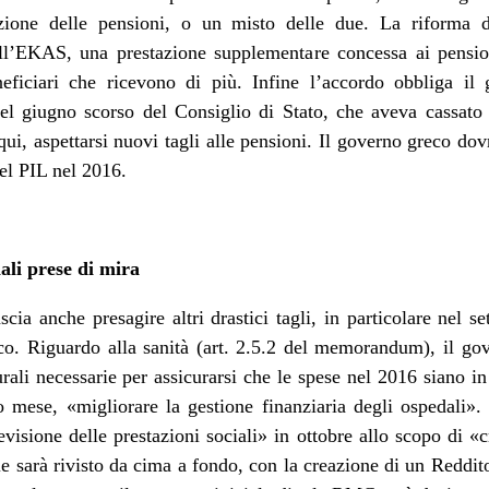
uzione delle pensioni, o un misto delle due. La riforma 
ll’EKAS, una prestazione supplementare concessa ai pension
iciari che ricevono di più. Infine l’accordo obbliga il 
el giugno scorso del Consiglio di Stato, che aveva cassato l
i, aspettarsi nuovi tagli alle pensioni. Il governo greco dov
el PIL nel 2016.
iali prese di mira
a anche presagire altri drastici tagli, in particolare nel se
eco. Riguardo alla sanità (art. 2.5.2 del memorandum), il g
ali necessarie per assicurarsi che le spese nel 2016 siano in
o mese, «migliorare la gestione finanziaria degli ospedali». 
visione delle prestazioni sociali» in ottobre allo scopo di 
ale sarà rivisto da cima a fondo, con la creazione di un Re