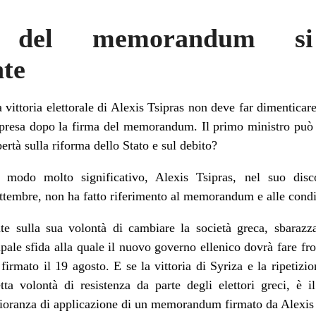
 del memorandum si 
nte
 vittoria elettorale di Alexis Tsipras non deve far dimenticar
presa dopo la firma del memorandum. Il primo ministro può 
bertà sulla riforma dello Stato e sul debito?
n modo molto significativo, Alexis Tsipras, nel suo disc
ttembre, non ha fatto riferimento al memorandum e alle condi
te sulla sua volontà di cambiare la società greca, sbarazza
ipale sfida alla quale il nuovo governo ellenico dovrà fare fro
firmato il 19 agosto. E se la vittoria di Syriza e la ripetizi
ta volontà di resistenza da parte degli elettori greci, è i
oranza di applicazione di un memorandum firmato da Alexis 