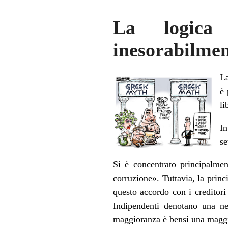
La logica
inesorabilme
La
è 
li
I
se
Si è concentrato principalmen
corruzione». Tuttavia, la princ
questo accordo con i creditori 
Indipendenti denotano una net
maggioranza è bensì una maggi