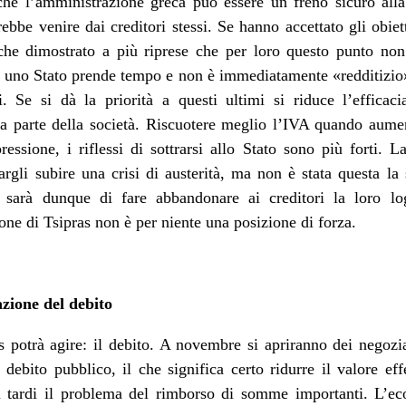
he l’amministrazione greca può essere un freno sicuro alla
rebbe venire dai creditori stessi. Se hanno accettato gli obiet
he dimostrato a più riprese che per loro questo punto non a
re uno Stato prende tempo e non è immediatamente «redditizio
ri. Se si dà la priorità a questi ultimi si riduce l’efficaci
 da parte della società. Riscuotere meglio l’IVA quando aumen
essione, i riflessi di sottrarsi allo Stato sono più forti. 
rgli subire una crisi di austerità, ma non è stata questa la 
 sarà dunque di fare abbandonare ai creditori la loro l
one di Tsipras non è per niente una posizione di forza.
azione del debito
 potrà agire: il debito. A novembre si apriranno dei negozia
debito pubblico, il che significa certo ridurre il valore ef
ù tardi il problema del rimborso di somme importanti. L’e