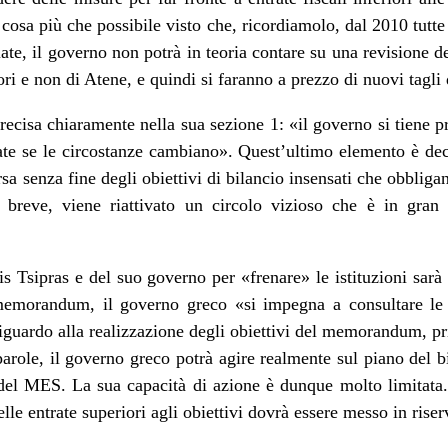
osa più che possibile visto che, ricordiamolo, dal 2010 tutte le
ate, il governo non potrà in teoria contare su una revisione de
ori e non di Atene, e quindi si faranno a prezzo di nuovi tagli 
ecisa chiaramente nella sua sezione 1: «il governo si tiene pr
te se le circostanze cambiano». Quest’ultimo elemento è dec
rsa senza fine degli obiettivi di bilancio insensati che obbliga
n breve, viene riattivato un circolo vizioso che è in gran p
s Tsipras e del suo governo per «frenare» le istituzioni sarà
emorandum, il governo greco «si impegna a consultare le is
iguardo alla realizzazione degli obiettivi del memorandum, pri
parole, il governo greco potrà agire realmente sul piano del 
del MES. La sua capacità di azione è dunque molto limitata. 
le entrate superiori agli obiettivi dovrà essere messo in riser