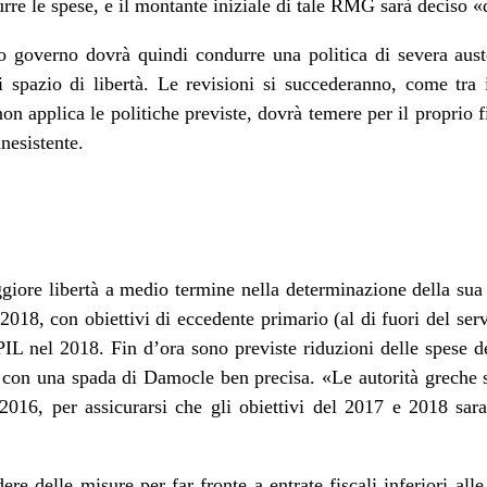
durre le spese, e il montante iniziale di tale RMG sarà deciso «
o governo dovrà quindi condurre una politica di severa aust
pazio di libertà. Le revisioni si succederanno, come tra 
non applica le politiche previste, dovrà temere per il proprio
nesistente.
iore libertà a medio termine nella determinazione della sua 
l 2018, con obiettivi di eccedente primario (al di fuori del ser
IL nel 2018. Fin d’ora sono previste riduzioni delle spese 
 con una spada di Damocle ben precisa. «Le autorità greche
e 2016, per assicurarsi che gli obiettivi del 2017 e 2018 sara
re delle misure per far fronte a entrate fiscali inferiori alle