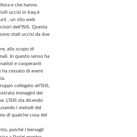
allora e che hanno
vili uccisi in Iraq è
unt , un sito web
cisori dell’ISIS. Questa
sono stati uccisi da due
re, allo scopo di
ali. In questo senso ha
nalisti e cooperanti
e ha cessato di avere
ia.
ruppo collegato all’ISIS,
mostrato immagini dei
se. L’ISIS sta dicendo
 usando i metodi del
io di qualche cosa del
to, poiché i bersagli
ccise a Parigi mentre