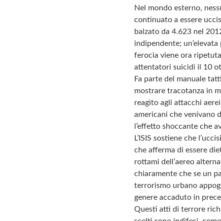
Nel mondo esterno, nessun
continuato a essere uccisi 
balzato da 4.623 nel 2012
indipendente; un’elevata p
ferocia viene ora ripetut
attentatori suicidi il 10 o
Fa parte del manuale tatt
mostrare tracotanza in m
reagito agli attacchi aer
americani che venivano de
l’effetto shoccante che av
L’ISIS sostiene che l’ucci
che afferma di essere die
rottami dell’aereo alterna
chiaramente che se un pae
terrorismo urbano appoggi
genere accaduto in prec
Questi atti di terrore ri
scelti sono indifesi, come