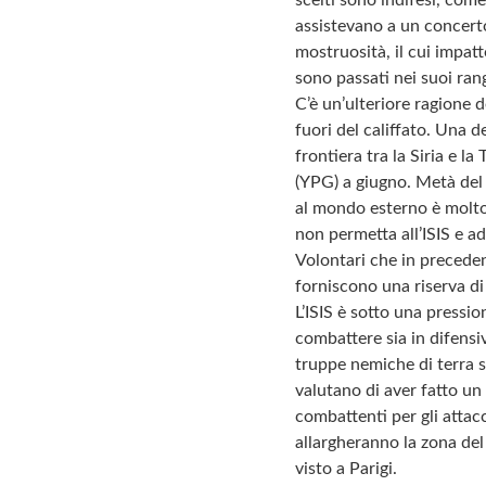
assistevano a un concert
mostruosità, il cui impat
sono passati nei suoi ran
C’è un’ulteriore ragione d
fuori del califfato. Una d
frontiera tra la Siria e l
(YPG) a giugno. Metà del c
al mondo esterno è molto 
non permetta all’ISIS e ad 
Volontari che in precedenz
forniscono una riserva d
L’ISIS è sotto una pressio
combattere sia in difensiv
truppe nemiche di terra s
valutano di aver fatto un
combattenti per gli attacc
allargheranno la zona del
visto a Parigi.