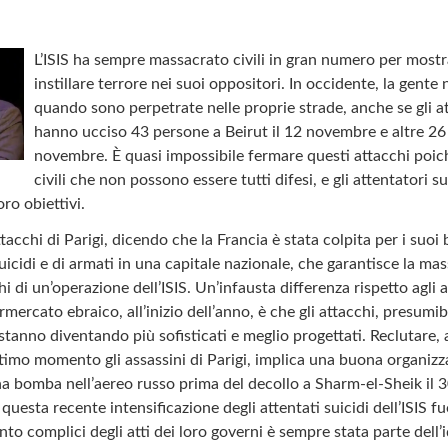
L’ISIS ha sempre massacrato civili in gran numero per mostra
instillare terrore nei suoi oppositori. In occidente, la gente
quando sono perpetrate nelle proprie strade, anche se gli att
hanno ucciso 43 persone a Beirut il 12 novembre e altre 26
novembre. È quasi impossibile fermare questi attacchi poic
civili che non possono essere tutti difesi, e gli attentatori s
oro obiettivi.
attacchi di Parigi, dicendo che la Francia è stata colpita per i suo
suicidi e di armati in una capitale nazionale, che garantisce la m
i di un’operazione dell’ISIS. Un’infausta differenza rispetto agli a
mercato ebraico, all’inizio dell’anno, è che gli attacchi, presumi
 stanno diventando più sofisticati e meglio progettati. Reclutare,
ultimo momento gli assassini di Parigi, implica una buona organizz
a bomba nell’aereo russo prima del decollo a Sharm-el-Sheik il 3
uesta recente intensificazione degli attentati suicidi dell’ISIS fuor
uanto complici degli atti dei loro governi è sempre stata parte dell’