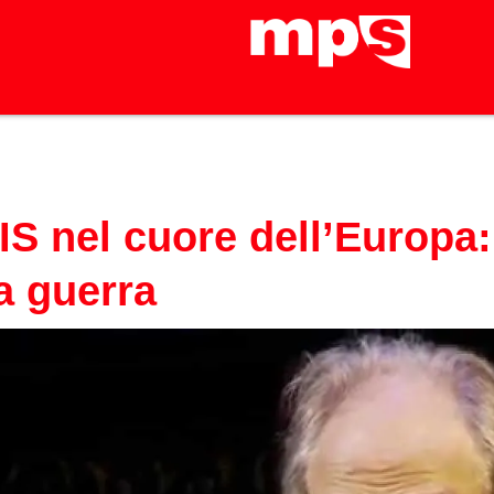
S nel cuore dell’Europa:
la guerra