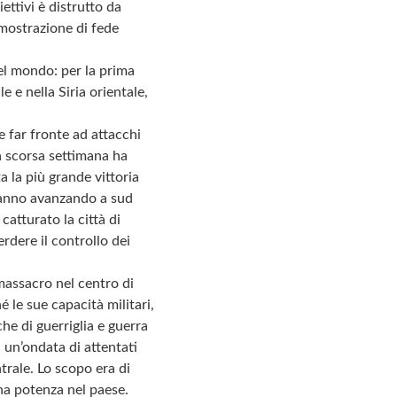
ttivi è distrutto da
imostrazione di fede
el mondo: per la prima
e e nella Siria orientale,
 far fronte ad attacchi
la scorsa settimana ha
a la più grande vittoria
stanno avanzando a sud
atturato la città di
erdere il controllo dei
 massacro nel centro di
 le sue capacità militari,
he di guerriglia e guerra
 un’ondata di attentati
ntrale. Lo scopo era di
una potenza nel paese.