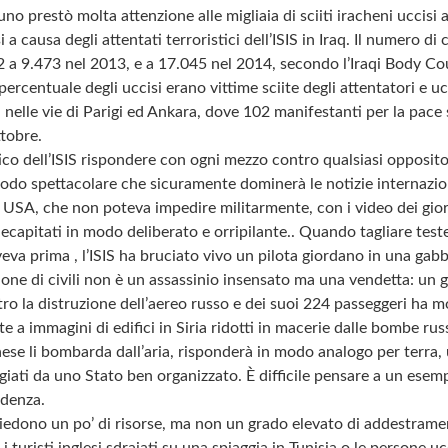
o prestò molta attenzione alle migliaia di sciiti iracheni uccisi 
a causa degli attentati terroristici dell’ISIS in Iraq. Il numero di ci
 a 9.473 nel 2013, e a 17.045 nel 2014, secondo l’Iraqi Body Co
ercentuale degli uccisi erano vittime sciite degli attentatori e uc
a nelle vie di Parigi ed Ankara, dove 102 manifestanti per la pace 
ttobre.
ico dell’ISIS rispondere con ogni mezzo contro qualsiasi opposito
odo spettacolare che sicuramente dominerà le notizie internazion
ei USA, che non poteva impedire militarmente, con i video dei gior
capitati in modo deliberato e orripilante.. Quando tagliare test
eva prima , l’ISIS ha bruciato vivo un pilota giordano in una gabb
sione di civili non è un assassinio insensato ma una vendetta: un g
tro la distruzione dell’aereo russo e dei suoi 224 passeggeri ha 
te a immagini di edifici in Siria ridotti in macerie dalle bombe rus
se li bombarda dall’aria, risponderà in modo analogo per terra,
ati da uno Stato ben organizzato. È difficile pensare a un esemp
edenza.
chiedono un po’ di risorse, ma non un grado elevato di addestramen
 i turisti inglesi sdraiati su una spiaggia in Tunisia o le persone u