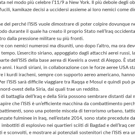
a nel modo più celebre l’11/9 a New York. Il più debole degli obie
ucili, kamikaze decisi a uccidersi assieme ai loro nemici come d
ne del perché l’ISIS vuole dimostrare di poter colpire dovunque n
odo durante il quale ha creato il proprio Stato nell’Iraq occidental
tro dalla pressione militare su più fronti.
re con nemici numerosi ma disuniti, uno dopo l’altro, ma ora deve
o tempo. L’esercito siriano, appoggiato dagli attacchi aerei russi, 
parte dell’ISIS della base aerea di Kweiris a ovest di Aleppo. È stat
e anni. I kurdi siriani, in collaborazione con le forze aeree USA 
 i kurdi iracheni, sempre con supporto aereo americano, hanno c
Per l’ISIS sarà difficile viaggiare tra Raqqa e Mosul e quindi può p
 nord-ovest della Siria, dai quali trae un reddito.
di battaglia dell’Iraq e della Siria possono sembrare distanti dal
apire che l’ISIS è un’efficiente macchina da combattimento perché
battimenti, sono una potente miscela di terrorismo urbano, tattic
nzate fulminee in Iraq, nell’estate 2014, sono state precedute da
i imbottiti di esplosivo nei quartieri sciiti di Bagdad e dell’Iraq ce
ti e sconvolti, e mostrare ai potenziali sostenitori che l’ISIS era 