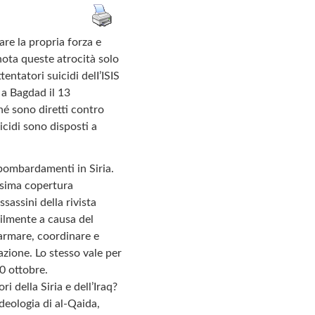
re la propria forza e
 nota queste atrocità solo
entatori suicidi delI’ISIS
 a Bagdad il 13
hé sono diretti contro
uicidi sono disposti a
i bombardamenti in Siria.
assima copertura
ssassini della rivista
bilmente a causa del
 armare, coordinare e
azione. Lo stesso vale per
0 ottobre.
i della Siria e dell’Iraq?
ideologia di al-Qaida,