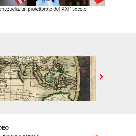
enezuela, un protettorato del XXI° secolo
Cina. L’antisemiti
DEO