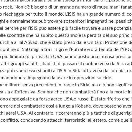
o rock. Non c’è bisogno di un grande numero di musulmani fanat
to riecheggia per tutto il mondo. L’ISIS ha un grande numero di c
ghi e normalmente può trovare sostenitori impegnati nei paesi ch
el perché per l’ISIS può essere più facile trovare e usare potenziali
elle sconfitte che ha subito quest’anno è la perdita del suo princi
a Turchia a Tal Abyad, che è stato preso dalle Unità di Protezione 
onfine di 550 miglia tra il Tigri e l’Eufrate è ora tenuta dell’YPG,
più limitato di prima. Gli USA hanno posto una intensa pression
altri gruppi salafiti-jihadisti di passare il confine verso la Siria a
a potevano essersi uniti all’ISIS in Siria attraverso la Turchia, 
i manodopera impegnata da usare in operazioni suicide.
ne militare senza precedenti in Iraq e in Siria, ma ciò non signifi
a sia all’offensiva. Sembra che non combatterà fino alla morte in 
ono appoggiate da forze aeree USA o russe. È stato riferito che i
 errore nel combattere così a lungo a Kobane, dove possono aver
hi aerei USA. Al contrario, ricorreranno più a tattiche di guerriglia
 conflitto, conducendo attacchi terroristici all’estero, come que