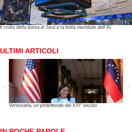
Il crollo della borsa di Seul e la bolla mondiale dell’AI
ULTIMI ARTICOLI
Venezuela, un protettorato del XXI° secolo
C’è 
alim
IN POCHE PAROLE