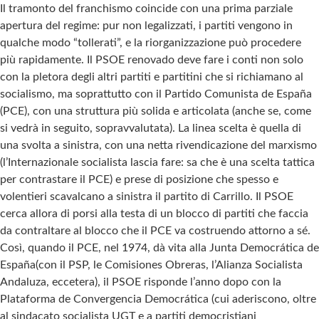
Il tramonto del franchismo coincide con una prima parziale
apertura del regime: pur non legalizzati, i partiti vengono in
qualche modo “tollerati”, e la riorganizzazione può procedere
più rapidamente. Il PSOE renovado deve fare i conti non solo
con la pletora degli altri partiti e partitini che si richiamano al
socialismo, ma soprattutto con il Partido Comunista de España
(PCE), con una struttura più solida e articolata (anche se, come
si vedrà in seguito, sopravvalutata). La linea scelta è quella di
una svolta a sinistra, con una netta rivendicazione del marxismo
(l’Internazionale socialista lascia fare: sa che è una scelta tattica
per contrastare il PCE) e prese di posizione che spesso e
volentieri scavalcano a sinistra il partito di Carrillo. Il PSOE
cerca allora di porsi alla testa di un blocco di partiti che faccia
da contraltare al blocco che il PCE va costruendo attorno a sé.
Così, quando il PCE, nel 1974, dà vita alla Junta Democrática de
España(con il PSP, le Comisiones Obreras, l’Alianza Socialista
Andaluza, eccetera), il PSOE risponde l’anno dopo con la
Plataforma de Convergencia Democrática (cui aderiscono, oltre
al sindacato socialista UGT e a partiti democristiani