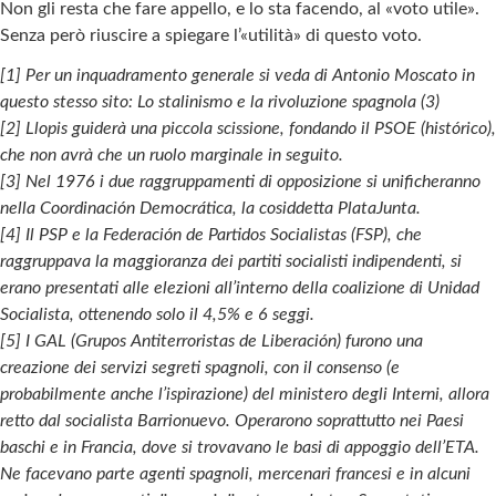
Non gli resta che fare appello, e lo sta facendo, al «voto utile».
Senza però riuscire a spiegare l’«utilità» di questo voto.
[1] Per un inquadramento generale si veda di Antonio Moscato in
questo stesso sito: Lo stalinismo e la rivoluzione spagnola (3)
[2] Llopis guiderà una piccola scissione, fondando il PSOE (histórico),
che non avrà che un ruolo marginale in seguito.
[3] Nel 1976 i due raggruppamenti di opposizione si unificheranno
nella Coordinación Democrática, la cosiddetta PlataJunta.
[4] Il PSP e la Federación de Partidos Socialistas (FSP), che
raggruppava la maggioranza dei partiti socialisti indipendenti, si
erano presentati alle elezioni all’interno della coalizione di Unidad
Socialista, ottenendo solo il 4,5% e 6 seggi.
[5] I GAL (Grupos Antiterroristas de Liberación) furono una
creazione dei servizi segreti spagnoli, con il consenso (e
probabilmente anche l’ispirazione) del ministero degli Interni, allora
retto dal socialista Barrionuevo. Operarono soprattutto nei Paesi
baschi e in Francia, dove si trovavano le basi di appoggio dell’ETA.
Ne facevano parte agenti spagnoli, mercenari francesi e in alcuni