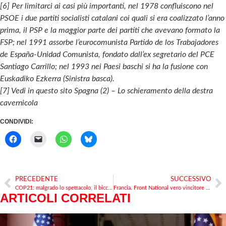
[6] Per limitarci ai casi più importanti, nel 1978 confluiscono nel
PSOE i due partiti socialisti catalani coi quali si era coalizzato l’anno
prima, il PSP e la maggior parte dei partiti che avevano formato la
FSP; nel 1991 assorbe l’eurocomunista Partido de los Trabajadores
de España-Unidad Comunista, fondato dall’ex segretario del PCE
Santiago Carrillo; nel 1993 nei Paesi baschi si ha la fusione con
Euskadiko Ezkerra (Sinistra basca).
[7] Vedi in questo sito Spagna (2) – Lo schieramento della destra
cavernicola
CONDIVIDI:
PRECEDENTE
SUCCESSIVO
COP21: malgrado lo spettacolo, il bicchiere è vuoto per l’80%
Francia. Front National vero vincitore e vera minaccia
ARTICOLI CORRELATI