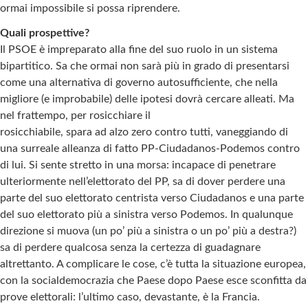
ormai impossibile si possa riprendere.
Quali prospettive?
Il PSOE è impreparato alla fine del suo ruolo in un sistema
bipartitico. Sa che ormai non sarà più in grado di presentarsi
come una alternativa di governo autosufficiente, che nella
migliore (e improbabile) delle ipotesi dovrà cercare alleati. Ma
nel frattempo, per rosicchiare il
rosicchiabile, spara ad alzo zero contro tutti, vaneggiando di
una surreale alleanza di fatto PP-Ciudadanos-Podemos contro
di lui. Si sente stretto in una morsa: incapace di penetrare
ulteriormente nell’elettorato del PP, sa di dover perdere una
parte del suo elettorato centrista verso Ciudadanos e una parte
del suo elettorato più a sinistra verso Podemos. In qualunque
direzione si muova (un po’ più a sinistra o un po’ più a destra?)
sa di perdere qualcosa senza la certezza di guadagnare
altrettanto. A complicare le cose, c’è tutta la situazione europea,
con la socialdemocrazia che Paese dopo Paese esce sconfitta da
prove elettorali: l’ultimo caso, devastante, è la Francia.