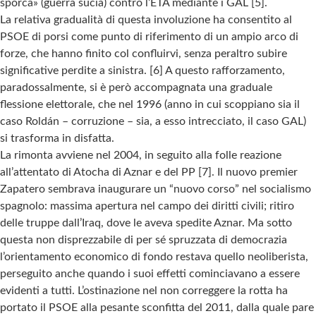
sporca» (guerra sucia) contro l’ETA mediante i GAL [5].
La relativa gradualità di questa involuzione ha consentito al
PSOE di porsi come punto di riferimento di un ampio arco di
forze, che hanno finito col confluirvi, senza peraltro subire
significative perdite a sinistra. [6] A questo rafforzamento,
paradossalmente, si è però accompagnata una graduale
flessione elettorale, che nel 1996 (anno in cui scoppiano sia il
caso Roldán – corruzione – sia, a esso intrecciato, il caso GAL)
si trasforma in disfatta.
La rimonta avviene nel 2004, in seguito alla folle reazione
all’attentato di Atocha di Aznar e del PP [7]. Il nuovo premier
Zapatero sembrava inaugurare un “nuovo corso” nel socialismo
spagnolo: massima apertura nel campo dei diritti civili; ritiro
delle truppe dall’Iraq, dove le aveva spedite Aznar. Ma sotto
questa non disprezzabile di per sé spruzzata di democrazia
l’orientamento economico di fondo restava quello neoliberista,
perseguito anche quando i suoi effetti cominciavano a essere
evidenti a tutti. L’ostinazione nel non correggere la rotta ha
portato il PSOE alla pesante sconfitta del 2011, dalla quale pare