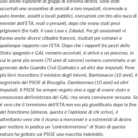
casi anche esponenti di gruppi di estrema destra. Sono stati
accertati una sessantina di omicidi a loro imputati, ricorrendo a
auto-bombe, assalti a locali pubblici, esecuzioni con tiro alla nuca di
membri dell’ETA, reali o presunti, dopo che erano stati presi
prigionieri (fra tutti, il caso Lasa e Zabala). Fra gli assassinati vi
furono anche diversi cittadini francesi, risultati poi estranei a
qualunque rapporto con l’ETA. Dopo che i rapporti fra pezzi dello
Stato spagnolo e GAL vennero accertati, si arrivò a un processo, in
cui le pene più severe (70 anni di carcere) vennero comminate a un
generale della Guardia Civil (Galindo) e ad altri due imputati. Pene
più lievi ricevettero il ministro degli Interni, Barrionuevo (10 anni), il
segretario del PSOE di Biscaglia, Damborenea (10 anni) ed altri
imputati. Il PSOE ha sempre negato sino a oggi di essere stato a
conoscenza dell’esistenza dei GAL: ma senza convincere nessuno. Se
è vero che il terrorismo dell’ETA non era più giustificato dopo la fine
del franchismo (almeno, questa è l’opinione di chi scrive), è
altrettanto vero che il ricorso a mercenari e a estremisti di destra
per mettere in pratica un “controterrorismo” di Stato di questa
natura ha gettato sul PSOE una macchia indelebile.