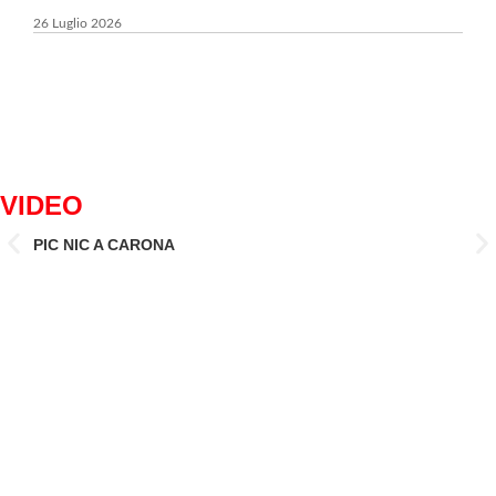
6 Lug
26 Luglio 2026
VIDEO
PIC NIC A CARONA
IL 
CAN