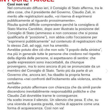
Così non va!
Le F
si p
Nel comunicato diffuso ieri, il Consiglio di Stato afferma, tra le
«Se 
altre cose, che il presidente del Governo, Claudio Zali, in
(opz
merito alle registrazioni audio, «si riserva di esprimersi
lette
pubblicamente al riguardo prossimamente».
contr
Risulta quindi difficile comprendere perché la consigliera di
mesi
Stato Marina Carobbio, dopo aver illustrato la posizione del
Così
Consiglio di Stato (ammesso e non concesso che si possa
ha in
qualificarla di “posizione”), non abbia colto l’occasione per
termi
“esprimersi pubblicamente” sul contenuto di registrazioni che
Quali
lo stesso Zali, ad oggi, non ha smentito.
lavo
Avrebbe potuto dire ciò che non solo “il popolo della sinistra”,
lice
ma più in generale tutte le persone che credono nel rispetto
Divi
della dignità delle persone, si aspettavano di sentire: che
Luce
quelle espressioni sono inaccettabili, da chiunque
TILO
provengano, ma lo sono ancora di più se pronunciate da un
supe
membro del Consiglio di Stato. Tanto più da parte di un
Ques
Governo che, ancora ieri, ha ribadito la propria ferma
a tut
condanna «nei confronti dell’incitamento alla violenza, anche
Tici
verbale».
Tutt
Avrebbe potuto affermare con chiarezza che da simili parole
FFS 
discendono inevitabilmente responsabilità politiche e che
atte
Claudio Zali dovrebbe trarne le conseguenze.
un’o
Ha scelto invece il silenzio. Un silenzio che pesa. E che, su
ma c
una vicenda di questa gravità, rischia di apparire come una
forma di acquiescenza. Così non va!