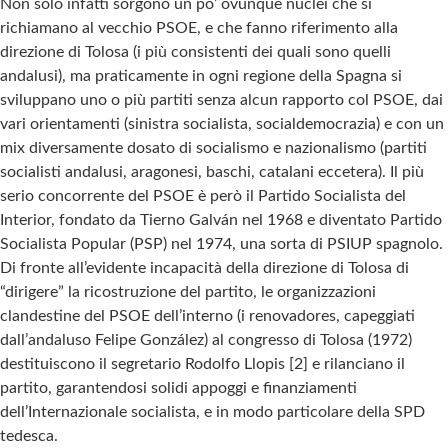
Non solo infatti sorgono un po’ ovunque nuclei che si
richiamano al vecchio PSOE, e che fanno riferimento alla
direzione di Tolosa (i più consistenti dei quali sono quelli
andalusi), ma praticamente in ogni regione della Spagna si
sviluppano uno o più partiti senza alcun rapporto col PSOE, dai
vari orientamenti (sinistra socialista, socialdemocrazia) e con un
mix diversamente dosato di socialismo e nazionalismo (partiti
socialisti andalusi, aragonesi, baschi, catalani eccetera). Il più
serio concorrente del PSOE è però il Partido Socialista del
Interior, fondato da Tierno Galván nel 1968 e diventato Partido
Socialista Popular (PSP) nel 1974, una sorta di PSIUP spagnolo.
Di fronte all’evidente incapacità della direzione di Tolosa di
“dirigere” la ricostruzione del partito, le organizzazioni
clandestine del PSOE dell’interno (i renovadores, capeggiati
dall’andaluso Felipe González) al congresso di Tolosa (1972)
destituiscono il segretario Rodolfo Llopis [2] e rilanciano il
partito, garantendosi solidi appoggi e finanziamenti
dell’Internazionale socialista, e in modo particolare della SPD
tedesca.