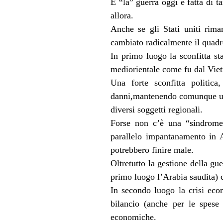
E “la” guerra oggi è fatta di 
allora.
Anche se gli Stati uniti rim
cambiato radicalmente il quadro
In primo luogo la sconfitta s
mediorientale come fu dal Vie
Una forte sconfitta politic
danni,mantenendo comunque una
diversi soggetti regionali.
Forse non c’è una “sindrome
parallelo impantanamento in A
potrebbero finire male.
Oltretutto la gestione della gue
primo luogo l’Arabia saudita) 
In secondo luogo la crisi eco
bilancio (anche per le spese m
economiche.