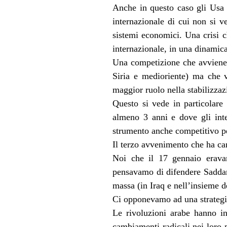
Anche in questo caso gli Usa s
internazionale di cui non si ve
sistemi economici. Una crisi c
internazionale, in una dinamica
Una competizione che avviene a
Siria e medioriente) ma che v
maggior ruolo nella stabilizzaz
Questo si vede in particolare
almeno 3 anni e dove gli int
strumento anche competitivo p
Il terzo avvenimento che ha cam
Noi che il 17 gennaio eravam
pensavamo di difendere Saddam
massa (in Iraq e nell’insieme d
Ci opponevamo ad una strategia
Le rivoluzioni arabe hanno in
cambiamenti radicali nei loro p