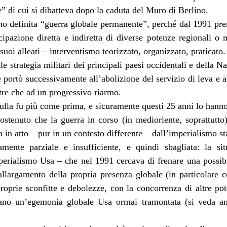
e” di cui si dibatteva dopo la caduta del Muro di Berlino.
o definita “guerra globale permanente”, perché dal 1991 pre
tecipazione diretta e indiretta di diverse potenze regionali o
suoi alleati – interventismo teorizzato, organizzato, praticato.
e strategia militari dei principali paesi occidentali e della Na
portò successivamente all’abolizione del servizio di leva e al
ltre che ad un progressivo riarmo.
nulla fu più come prima, e sicuramente questi 25 anni lo hann
ostenuto che la guerra in corso (in medioriente, soprattutto)
 in atto – pur in un contesto differente – dall’imperialismo sta
mente parziale e insufficiente, e quindi sbagliata: la sit
perialismo Usa – che nel 1991 cercava di frenare una possib
llargamento della propria presenza globale (in particolare 
proprie sconfitte e debolezze, con la concorrenza di altre po
idano un’egemonia globale Usa ormai tramontata (si veda an