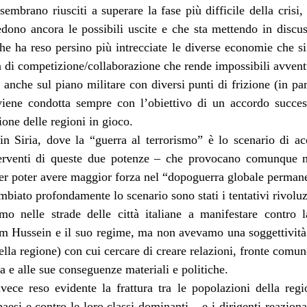
embrano riusciti a superare la fase più difficile della crisi,
dono ancora le possibili uscite e che sta mettendo in discuss
he ha reso persino più intrecciate le diverse economie che si
 di competizione/collaborazione che rende impossibili avventu
nche sul piano militare con diversi punti di frizione (in part
iene condotta sempre con l’obiettivo di un accordo success
ione delle regioni in gioco.
 in Siria, dove la “guerra al terrorismo” è lo scenario di a
erventi di queste due potenze – che provocano comunque m
er poter avere maggior forza nel “dopoguerra globale perman
biato profondamente lo scenario sono stati i tentativi rivoluz
o nelle strade delle città italiane a manifestare contro
 Hussein e il suo regime, ma non avevamo una soggettività 
ella regione) con cui cercare di creare relazioni, fronte comun
 e alle sue conseguenze materiali e politiche.
vece reso evidente la frattura tra le popolazioni della reg
aesi e contro le loro classi dominanti – e i dirigenti reaziona