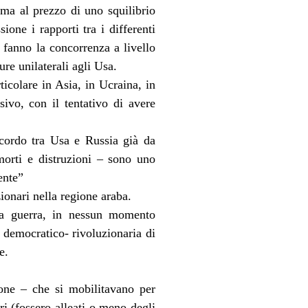
 ma al prezzo di uno squilibrio
ione i rapporti tra i differenti
 fanno la concorrenza a livello
re unilaterali agli Usa.
icolare in Asia, in Ucraina, in
ivo, con il tentativo di avere
ccordo tra Usa e Russia già da
orti e distruzioni – sono uno
ente”
ionari nella regione araba.
 la guerra, in nessun momento
democratico- rivoluzionaria di
e.
ione – che si mobilitavano per
ri (fossero alleati o meno degli