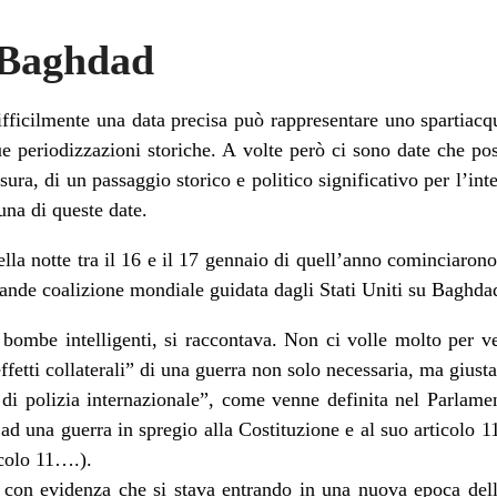
 Baghdad
fficilmente una data precisa può rappresentare uno spartiacqu
e periodizzazioni storiche. A volte però ci sono date che po
sura, di un passaggio storico e politico significativo per l’in
una di queste date.
lla notte tra il 16 e il 17 gennaio di quell’anno cominciaron
ande coalizione mondiale guidata dagli Stati Uniti su Baghdad
bombe intelligenti, si raccontava. Non ci volle molto per ve
ffetti collaterali” di una guerra non solo necessaria, ma giusta
di polizia internazionale”, come venne definita nel Parlamen
ad una guerra in spregio alla Costituzione e al suo articolo 1
icolo 11….).
con evidenza che si stava entrando in una nuova epoca della 