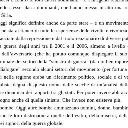
elle stesse classi dominanti, che hanno messo in atto una r
 Siria.
oggi significa definire anche da parte stare – e un movimen
 sta al fianco di tutte le esperienze delle rivolte e rivoluzio
acciate dalla repressione e dal ruolo reazionario di diverse po
 guerra degli anni tra il 2001 e il 2006, almeno a livello e
za dell’avversario (che ha potuto comunque dispiegare il suo
iminale dei settori della “sinistra di guerra” (da noi ben ra
alogare” secondo alcuni settori del movimento (per fortuna 
ni nella regione araba un riferimento politico, sociale e di v
nalista degna di questo nome dalle secche di un’analisi delle
e dinamica dei rapporti tra gli stati. Per poter invece abbracc
ogno anche di quella sinistra. Che invece non esisteva più.
le bombe. Oggi altre bombe ammazzano uomini, donne, bambin
 le loro distruzioni a quelle dell’esilio, della miseria, della
ei signori della guerra globale.