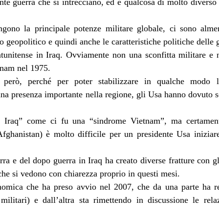
tante guerra che si intrecciano, ed è qualcosa di molto divers
angono la principale potenze militare globale, ci sono alm
 geopolitico e quindi anche le caratteristiche politiche delle 
tatunitense in Iraq. Ovviamente non una sconfitta militare e
tnam nel 1975.
a, però, perché per poter stabilizzare in qualche modo l
 presenza importante nella regione, gli Usa hanno dovuto sce
 Iraq” come ci fu una “sindrome Vietnam”, ma certamente
fghanistan) è molto difficile per un presidente Usa iniziar
rra e del dopo guerra in Iraq ha creato diverse fratture con gli
che si vedono con chiarezza proprio in questi mesi.
nomica che ha preso avvio nel 2007, che da una parte ha reso
ilitari) e dall’altra sta rimettendo in discussione le rela