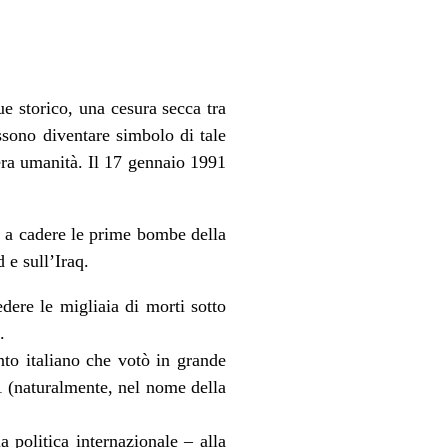
e storico, una cesura secca tra
ssono diventare simbolo di tale
tera umanità. Il 17 gennaio 1991
o a cadere le prime bombe della
 e sull’Iraq.
dere le migliaia di morti sotto
.
to italiano che votò in grande
1 (naturalmente, nel nome della
politica internazionale – alla