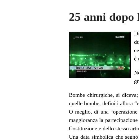
25 anni dopo
Di
du
ce
è 
Ne
gr
Bombe chirurgiche, si diceva; 
quelle bombe, definiti allora “e
O meglio, di una “operazione 
maggioranza la partecipazione 
Costituzione e dello stesso art
Una data simbolica che segnò 