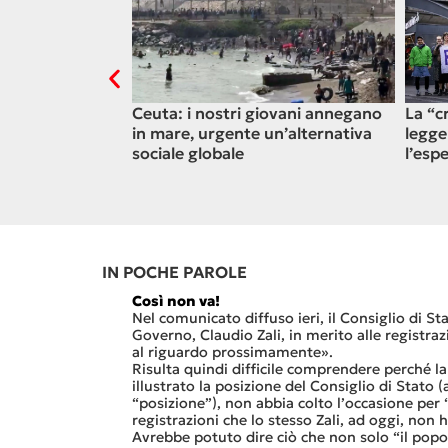
di per la
Ceuta: i nostri giovani annegano
La “c
nciare il
in mare, urgente un’alternativa
legge
plicità
sociale globale
l’esp
IN POCHE PAROLE
Così non va!
vuoto che è
Nel comunicato diffuso ieri, il Consiglio di Sta
alley ticinese, ed
Governo, Claudio Zali, in merito alle registra
Sa di Paradiso.
al riguardo prossimamente».
 che
Risulta quindi difficile comprendere perché l
nale del termine,
illustrato la posizione del Consiglio di Stato
da sostanzialmente
“posizione”), non abbia colto l’occasione per
”).
registrazioni che lo stesso Zali, ad oggi, non 
lli affiderà
Avrebbe potuto dire ciò che non solo “il popolo