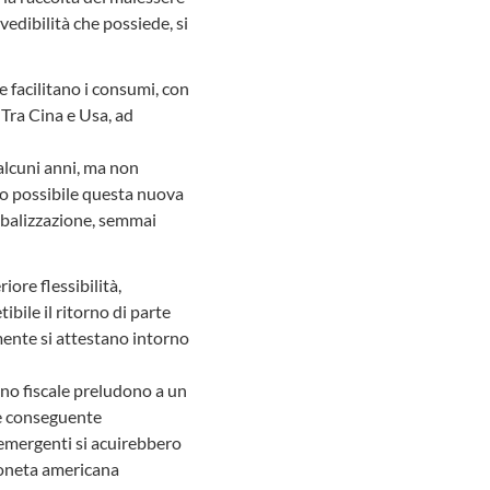
edibilità che possiede, si
e facilitano i consumi, con
 Tra Cina e Usa, ad
a alcuni anni, ma non
so possibile questa nuova
lobalizzazione, semmai
iore flessibilità,
ile il ritorno di parte
amente si attestano intorno
no fiscale preludono a un
 e conseguente
i emergenti si acuirebbero
moneta americana