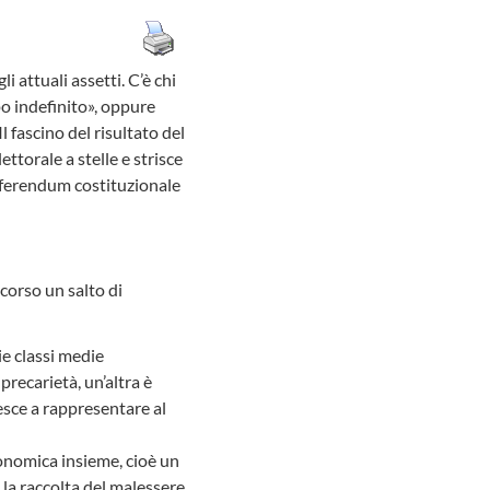
 attuali assetti. C’è chi
 indefinito», oppure
 fascino del risultato del
lettorale a stelle e strisce
 referendum costituzionale
corso un salto di
ie classi medie
precarietà, un’altra è
esce a rappresentare al
conomica insieme, cioè un
 la raccolta del malessere