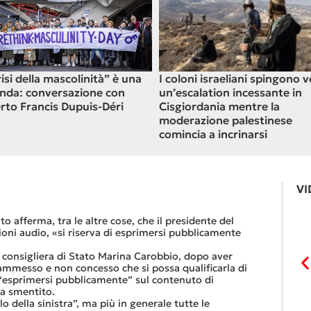
risi della mascolinità” è una
I coloni israeliani spingono 
nda: conversazione con
un’escalation incessante in
erto Francis Dupuis-Déri
Cisgiordania mentre la
moderazione palestinese
comincia a incrinarsi
VI
Le FFS com
to afferma, tra le altre cose, che il presidente del
«Se non dov
zioni audio, «si riserva di esprimersi pubblicamente
dovesse rest
lavoro nel r
a consigliera di Stato Marina Carobbio, dopo aver
Così si conc
 (ammesso e non concesso che si possa qualificarla di
nell’ultima 
 “esprimersi pubblicamente” sul contenuto di
Quali sono l
ha smentito.
entro otto g
 della sinistra”, ma più in generale tutte le
Viaggiatori