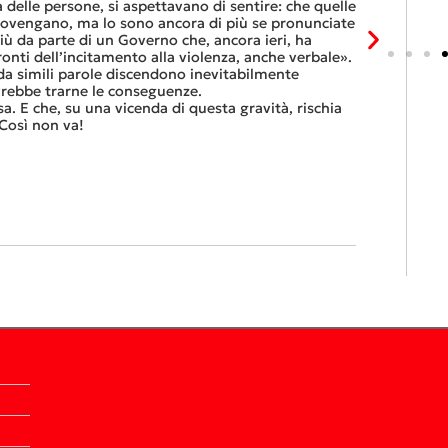
 ENERGETICA DEL
UNA MULTA DISSUASIVA PER I CONSIGLIERI DI
 delle persone, si aspettavano di sentire: che quelle
trasferimen
STATO
provengano, ma lo sono ancora di più se pronunciate
franchi al 
ù da parte di un Governo che, ancora ieri, ha
Questa è l’”
onti dell’incitamento alla violenza, anche verbale».
continuare 
a simili parole discendono inevitabilmente
Tutte balle
ovrebbe trarne le conseguenze.
questo, ora
sa. E che, su una vicenda di questa gravità, rischia
che non si p
Così non va!
6 Luglio 2026