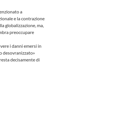
tenzionato a
zionale e la contrazione
lla globalizzazione, ma,
sembra preoccupare
vere i danni emersi in
lo desovranizzato»
 resta decisamente di