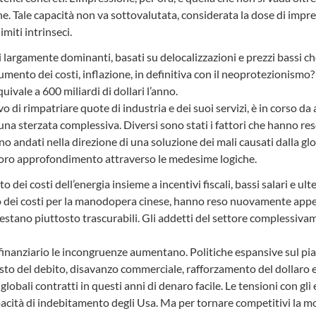
. Tale capacità non va sottovalutata, considerata la dose di imprev
imiti intrinseci.
i largamente dominanti, basati su delocalizzazioni e prezzi bassi ch
umento dei costi, inflazione, in definitiva con il neoprotezionismo?
ivale a 600 miliardi di dollari l’anno.
tivo di rimpatriare quote di industria e dei suoi servizi, è in corso d
na sterzata complessiva. Diversi sono stati i fattori che hanno re
o andati nella direzione di una soluzione dei mali causati dalla g
oro approfondimento attraverso le medesime logiche.
ei costi dell’energia insieme a incentivi fiscali, bassi salari e ulter
dei costi per la manodopera cinese, hanno reso nuovamente appetib
ò restano piuttosto trascurabili. Gli addetti del settore complessiv
finanziario le incongruenze aumentano. Politiche espansive sul pia
osto del debito, disavanzo commerciale, rafforzamento del dollaro
lobali contratti in questi anni di denaro facile. Le tensioni con gl
pacità di indebitamento degli Usa. Ma per tornare competitivi la 