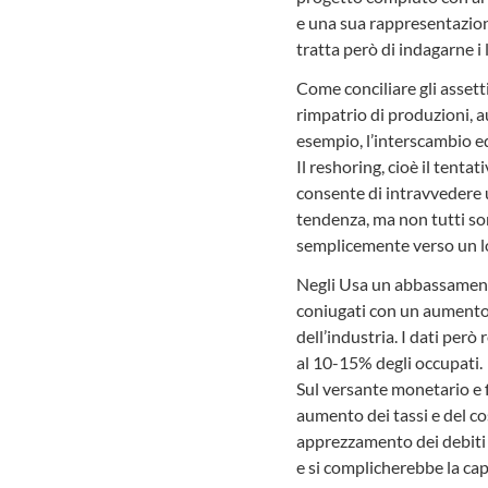
e una sua rappresentazione
tratta però di indagarne i l
Come conciliare gli assett
rimpatrio di produzioni, a
esempio, l’interscambio equ
Il reshoring, cioè il tenta
consente di intravvedere u
tendenza, ma non tutti son
semplicemente verso un l
Negli Usa un abbassamento d
coniugati con un aumento 
dell’industria. I dati per
al 10-15% degli occupati.
Sul versante monetario e 
aumento dei tassi e del c
apprezzamento dei debiti g
e si complicherebbe la ca