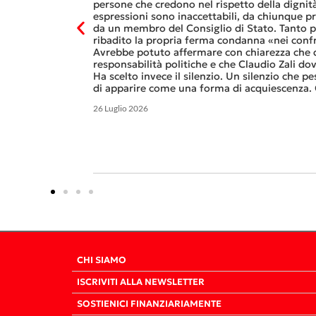
 A CARONA
IL FUTURO DELLA POLITICA
e delle
persone che credono nel rispetto della dignità
CANTONE
espressioni sono inaccettabili, da chiunque 
Gucci e Kering.
da un membro del Consiglio di Stato. Tanto pi
alle
ribadito la propria ferma condanna «nei confr
olare sotto forma
Avrebbe potuto affermare con chiarezza che d
lia e in Francia.
responsabilità politiche e che Claudio Zali d
Ha scelto invece il silenzio. Un silenzio che pe
di apparire come una forma di acquiescenza. 
26 Luglio 2026
CHI SIAMO
ISCRIVITI ALLA NEWSLETTER
SOSTIENICI FINANZIARIAMENTE