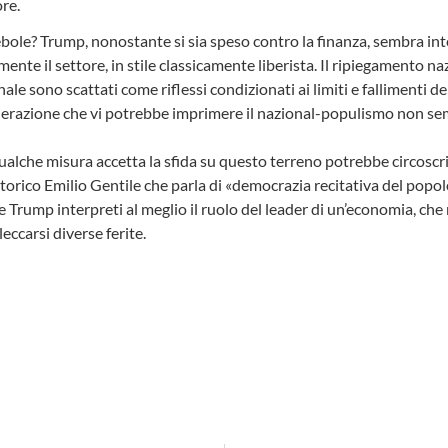
re.
bole? Trump, nonostante si sia speso contro la finanza, sembra in
nte il settore, in stile classicamente liberista. Il ripiegamento na
le sono scattati come riflessi condizionati ai limiti e fallimenti de
celerazione che vi potrebbe imprimere il nazional-populismo non 
ualche misura accetta la sfida su questo terreno potrebbe circoscri
storico Emilio Gentile che parla di «democrazia recitativa del popo
Trump interpreti al meglio il ruolo del leader di un’economia, che
eccarsi diverse ferite.