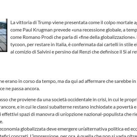
La vittoria di Trump viene presentata come il colpo mortale agli
come Paul Krugman prevede «una recessione globale, a tempo
come Romano Prodi che parla di «fine della globalizzazione». Il
tycoon, per restare in Italia, è confermata dai cartelli in stile e
al comizio di Salvini e persino dal Renzi che definisce il Sì al
ne erano in corso da tempo, ma da qui ad affermare che sarebbe in 
ce ne passa ancora.
sso che proviene da una società occidentale in crisi, in cui le propr
ncore, e in cui le classi subalterne restano inchiodate a povertà e 
effettivi spazi di manovra di un’opzione nazional-populista che ri
e.
ll’economia globalizzata deve emergere un’alternativa politica ed e
fici concreti. L’impressione, per ora, è quella che non si vada oltre