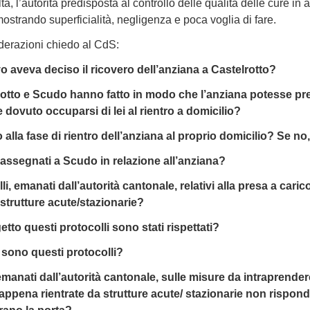
, l’autorità predisposta al controllo delle qualità delle cure in 
strando superficialità, negligenza e poca voglia di fare.
iderazioni chiedo al CdS:
vo aveva deciso il ricovero dell’anziana a Castelrotto?
lrotto e Scudo hanno fatto in modo che l’anziana potesse p
 dovuto occuparsi di lei al rientro a domicilio?
 alla fase di rientro dell’anziana al proprio domicilio? Se n
i assegnati a Scudo in relazione all’anziana?
li, emanati dall’autorità cantonale, relativi alla presa a car
 strutture acute/stazionarie?
getto questi protocolli sono stati rispettati?
 sono questi protocolli?
emanati dall’autorità cantonale, sulle misure da intraprender
appena rientrate da strutture acute/ stazionarie non rispond