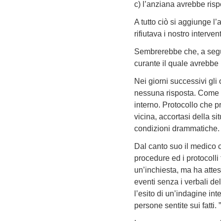
c) l’anziana avrebbe risp
A tutto ciò si aggiunge l
rifiutava i nostro interve
Sembrerebbe che, a segui
curante il quale avrebbe 
Nei giorni successivi gli
nessuna risposta. Come a
interno. Protocollo che p
vicina, accortasi della si
condizioni drammatiche.
Dal canto suo il medico 
procedure ed i protocolli
un’inchiesta, ma ha atte
eventi senza i verbali de
l’esito di un’indagine int
persone sentite sui fatti. ”