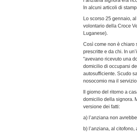
l’anziana signora era ric
In alcuni articoli di stamp
Lo scorso 25 gennaio, al 
volontario della Croce Ve
Luganese).
Così come non è chiaro se
prescritte e da chi. In u
“avevano ricevuto una do
domicilio di occuparsi d
autosufficiente. Scudo sa
nosocomio ma il servizio 
Il giorno del ritorno a c
domicilio della signora. M
versione dei fatti:
a) l’anziana non avrebbe 
b) l’anziana, al citofono