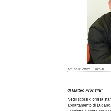
Tempo di lettura:
3
minuti
di Matteo Pronzini*
Negli scorsi giorni la st
appartamento di Lugano.