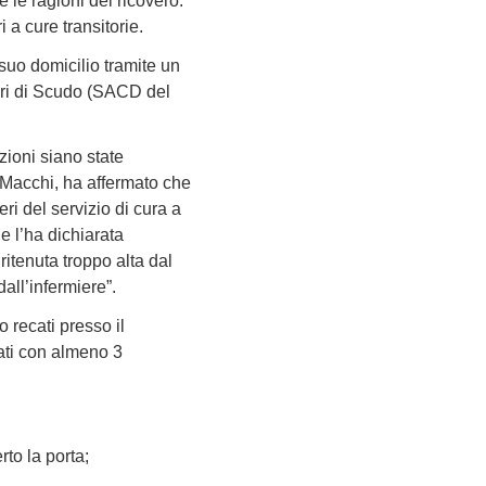
 le ragioni del ricovero.
i a cure transitorie.
suo domicilio tramite un
tori di Scudo (SACD del
zioni siano state
o Macchi, ha affermato che
i del servizio di cura a
 l’ha dichiarata
ritenuta troppo alta dal
all’infermiere”.
 recati presso il
tati con almeno 3
to la porta;