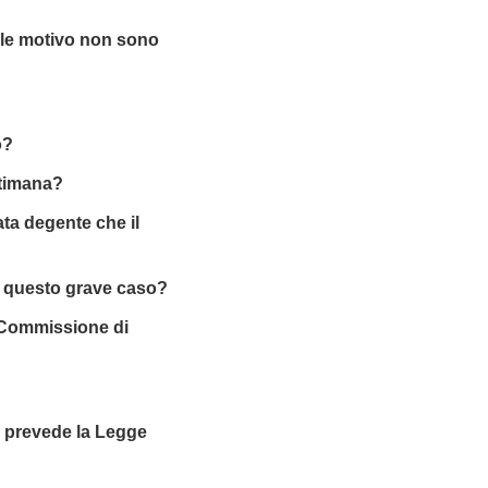
uale motivo non sono
o?
ttimana?
ta degente che il
u questo grave caso?
a Commissione di
e prevede la Legge