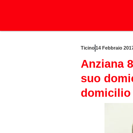
Ticino
14 Febbraio 201
Anziana 83
suo domic
domicilio