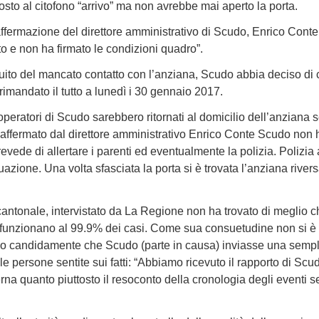
osto al citofono “arrivo” ma non avrebbe mai aperto la porta.
’affermazione del direttore amministrativo di Scudo, Enrico Conte
nto e non ha firmato le condizioni quadro”.
to del mancato contatto con l’anziana, Scudo abbia deciso di c
rimandato il tutto a lunedì i 30 gennaio 2017.
 operatori di Scudo sarebbero ritornati al domicilio dell’anziana
ffermato dal direttore amministrativo Enrico Conte Scudo non ha
revede di allertare i parenti ed eventualmente la polizia. Polizia
tuazione. Una volta sfasciata la porta si è trovata l’anziana rive
cantonale, intervistato da La Regione non ha trovato di meglio c
 funzionano al 99.9% dei casi. Come sua consuetudine non si è at
so candidamente che Scudo (parte in causa) inviasse una sempl
lle persone sentite sui fatti: “Abbiamo ricevuto il rapporto di Sc
erna quanto piuttosto il resoconto della cronologia degli eventi s