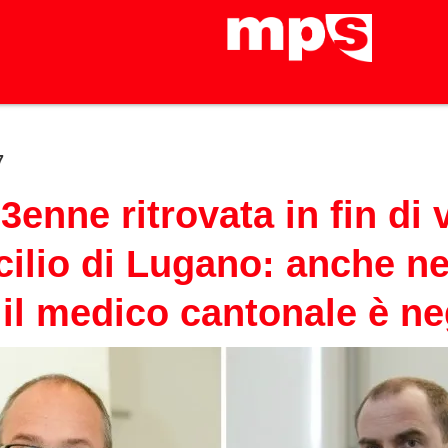
7
enne ritrovata in fin di v
ilio di Lugano: anche ne
 il medico cantonale è ne