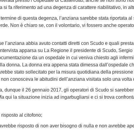
overata presso l’Ospedale di Castelrotto, anche se non sono note
a si fa riferimento ad una degenza di carattere riabilitativo, in altr
termine di questa degenza, l’anziana sarebbe stata riportata al 
rde. Non è chiaro se, con il volontario, vi fossero anche opera
 l’anziana abbia avuto contatti diretti con Scudo e quali presta
n’intervista apparsa su La Regione il presidente di Scudo, Sergi
cumentazione da un ospedale in cui veniva chiesto agli infermier
ella donna. La donna era appena stata dimessa dall’ospedale che
rebbe stato sollecitato per la misura quotidiana della pressione 
non conosceva le abitudini dell’anziana visitata solo una volta d
asa, dunque il 26 gennaio 2017, gli operatori di Scudo si sarebbero
a qui la situazione inizia ad ingarbugliarsi e ci si trova confron
risposto al citofono;
, avrebbe risposto di non aver bisogno di nulla e non avrebbe aper