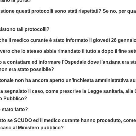
rano la porta?
estione questi protocolli sono stati rispettati? Se no, per q
istono tali protocolli?
che il medico curante è stato informato il giovedì 26 gennai
 vero che lo stesso abbia rimandato il tutto a dopo il fine se
a contattare ed informare l’Ospedale dove l’anziana era sta
non era stato possibile?
ntonale non ha ancora aperto un’inchiesta amministrativa s
ha segnalato il caso, come prescrive la Legge sanitaria, all
ro Pubblico?
 stato fatto?
 Stato se SCUDO ed il medico curante hanno proceduto, com
l caso al Ministero pubblico?