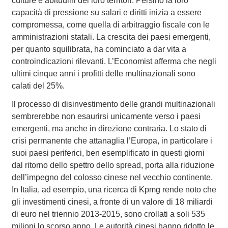
culture e abitudini dei loro territori. Persino la loro
capacità di pressione su salari e diritti inizia a essere
compromessa, come quella di arbitraggio fiscale con le
amministrazioni statali. La crescita dei paesi emergenti,
per quanto squilibrata, ha cominciato a dar vita a
controindicazioni rilevanti. L’Economist afferma che negli
ultimi cinque anni i profitti delle multinazionali sono
calati del 25%.
Il processo di disinvestimento delle grandi multinazionali
sembrerebbe non esaurirsi unicamente verso i paesi
emergenti, ma anche in direzione contraria. Lo stato di
crisi permanente che attanaglia l’Europa, in particolare i
suoi paesi periferici, ben esemplificato in questi giorni
dal ritorno dello spettro dello spread, porta alla riduzione
dell’impegno del colosso cinese nel vecchio continente.
In Italia, ad esempio, una ricerca di Kpmg rende noto che
gli investimenti cinesi, a fronte di un valore di 18 miliardi
di euro nel triennio 2013-2015, sono crollati a soli 535
milioni lo scorso anno. Le autorità cinesi hanno ridotto le