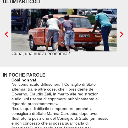
ULTIMI ARTICOLI
Cuba, una nuova economia?
PSE e
genuf
IN POCHE PAROLE
Così non va!
Le FFS c
non si p
Nel comunicato diffuso ieri, il Consiglio di Stato
«Se non d
afferma, tra le altre cose, che il presidente del
(opzione 
Governo, Claudio Zali, in merito alle registrazioni
la lettera
audio, «si riserva di esprimersi pubblicamente al
suo contra
riguardo prossimamente».
disdetta 
Risulta quindi difficile comprendere perché la
Così si c
consigliera di Stato Marina Carobbio, dopo aver
Cargo ha i
illustrato la posizione del Consiglio di Stato (ammesso
riorganizz
e non concesso che si possa qualificarla di
svoltisi i