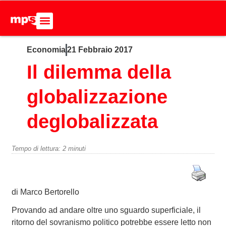
Economia
21 Febbraio 2017
ADERISCI ALL’MPS
BASTA DUMPING!
CERCA NEL SITO
Il dilemma della
globalizzazione
deglobalizzata
Tempo di lettura:
2
minuti
di Marco Bertorello
Provando ad andare oltre uno sguardo superficiale, il
ritorno del sovranismo politico potrebbe essere letto non