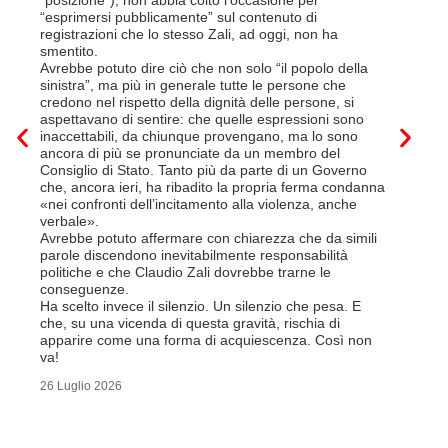
“posizione”), non abbia colto l’occasione per
Quali son
“esprimersi pubblicamente” sul contenuto di
il lavora
registrazioni che lo stesso Zali, ad oggi, non ha
pena il l
smentito.
trasferim
Avrebbe potuto dire ciò che non solo “il popolo della
sede di 
sinistra”, ma più in generale tutte le persone che
prevede i
credono nel rispetto della dignità delle persone, si
salariale
aspettavano di sentire: che quelle espressioni sono
franchi a
inaccettabili, da chiunque provengano, ma lo sono
Questa è 
ancora di più se pronunciate da un membro del
ripetere c
Consiglio di Stato. Tanto più da parte di un Governo
a lavorar
che, ancora ieri, ha ribadito la propria ferma condanna
licenziam
«nei confronti dell’incitamento alla violenza, anche
Tutte bal
verbale».
di FFS Ca
Avrebbe potuto affermare con chiarezza che da simili
aggiunge 
parole discendono inevitabilmente responsabilità
Vito Corl
politiche e che Claudio Zali dovrebbe trarne le
non la mo
conseguenze.
professio
Ha scelto invece il silenzio. Un silenzio che pesa. E
che, su una vicenda di questa gravità, rischia di
6 Luglio 2
apparire come una forma di acquiescenza. Così non
va!
26 Luglio 2026