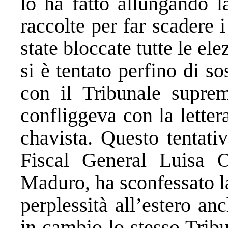
lo ha fatto allungando l
raccolte per far scadere 
state bloccate tutte le el
si è tentato perfino di s
con il Tribunale suprem
confliggeva con la lettera
chavista. Questo tentati
Fiscal General Luisa O
Maduro, ha sconfessato l
perplessità all’estero an
in cambio lo stesso Trib