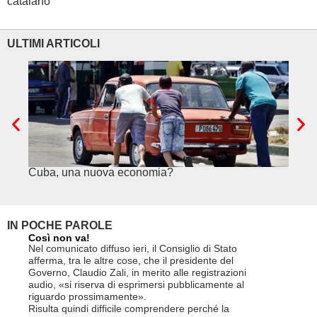
catalano
ULTIMI ARTICOLI
Cuba, una nuova economia?
PSE e
genuf
IN POCHE PAROLE
Così non va!
Le FFS c
non si p
Nel comunicato diffuso ieri, il Consiglio di Stato
«Se non d
afferma, tra le altre cose, che il presidente del
(opzione 
Governo, Claudio Zali, in merito alle registrazioni
la lettera
audio, «si riserva di esprimersi pubblicamente al
suo contra
riguardo prossimamente».
disdetta 
Risulta quindi difficile comprendere perché la