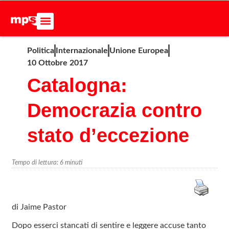
ADERISCI ALL’MPS
BASTA DUMPING!
CERCA NEL SITO
Politica
Internazionale
Unione Europea
10 Ottobre 2017
Catalogna:
Democrazia contro
stato d’eccezione
Tempo di lettura:
6
minuti
di Jaime Pastor
Dopo esserci stancati di sentire e leggere accuse tanto