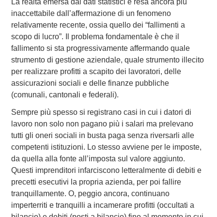
La realtà emersa dai dati statistici è resa ancora più
inaccettabile dall’affermazione di un fenomeno
relativamente recente, ossia quello dei “fallimenti a
scopo di lucro”. Il problema fondamentale è che il
fallimento si sta progressivamente affermando quale
strumento di gestione aziendale, quale strumento illecito
per realizzare profitti a scapito dei lavoratori, delle
assicurazioni sociali e delle finanze pubbliche
(comunali, cantonali e federali).
Sempre più spesso si registrano casi in cui i datori di
lavoro non solo non pagano più i salari ma prelevano
tutti gli oneri sociali in busta paga senza riversarli alle
competenti istituzioni. Lo stesso avviene per le imposte,
da quella alla fonte all’imposta sul valore aggiunto.
Questi imprenditori infarciscono letteralmente di debiti e
precetti esecutivi la propria azienda, per poi fallire
tranquillamente. O, peggio ancora, continuano
imperterriti e tranquilli a incamerare profitti (occultati a
bilancio) e debiti (posti a bilancio) fino al momento in cui