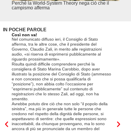
Perché la World-System Theory nega ciò che il
Cina.
campismo afferma
IN POCHE PAROLE
Così non va!
Le FFS c
non si p
Nel comunicato diffuso ieri, il Consiglio di Stato
«Se non d
afferma, tra le altre cose, che il presidente del
(opzione 
Governo, Claudio Zali, in merito alle registrazioni
la lettera
audio, «si riserva di esprimersi pubblicamente al
suo contra
riguardo prossimamente».
disdetta 
Risulta quindi difficile comprendere perché la
Così si c
consigliera di Stato Marina Carobbio, dopo aver
Cargo ha i
illustrato la posizione del Consiglio di Stato (ammesso
riorganizz
e non concesso che si possa qualificarla di
svoltisi i
“posizione”), non abbia colto l’occasione per
Quali son
“esprimersi pubblicamente” sul contenuto di
il lavora
registrazioni che lo stesso Zali, ad oggi, non ha
pena il l
smentito.
trasferim
Avrebbe potuto dire ciò che non solo “il popolo della
sede di 
sinistra”, ma più in generale tutte le persone che
prevede i
credono nel rispetto della dignità delle persone, si
salariale
aspettavano di sentire: che quelle espressioni sono
franchi a
inaccettabili, da chiunque provengano, ma lo sono
Questa è 
ancora di più se pronunciate da un membro del