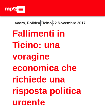
ADERISCI ALL’MPS
BASTA DUMPING!
CERCA NEL SITO
Lavoro
,
Politica
Ticino
22 Novembre 2017
Fallimenti in
Ticino: una
voragine
economica che
richiede una
risposta politica
urgente