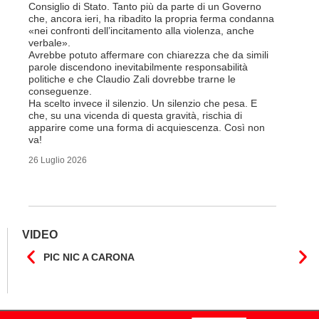
ripetere c
Consiglio di Stato. Tanto più da parte di un Governo
a lavorar
che, ancora ieri, ha ribadito la propria ferma condanna
licenziam
«nei confronti dell’incitamento alla violenza, anche
Tutte bal
verbale».
di FFS Ca
Avrebbe potuto affermare con chiarezza che da simili
aggiunge 
parole discendono inevitabilmente responsabilità
Vito Corl
politiche e che Claudio Zali dovrebbe trarne le
non la mo
conseguenze.
professio
Ha scelto invece il silenzio. Un silenzio che pesa. E
che, su una vicenda di questa gravità, rischia di
6 Luglio 2
apparire come una forma di acquiescenza. Così non
va!
26 Luglio 2026
VIDEO
PIC NIC A CARONA
IL F
CANT