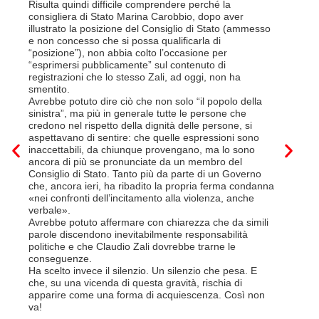
disdetta 
Risulta quindi difficile comprendere perché la
Così si c
consigliera di Stato Marina Carobbio, dopo aver
Cargo ha i
illustrato la posizione del Consiglio di Stato (ammesso
riorganizz
e non concesso che si possa qualificarla di
svoltisi i
“posizione”), non abbia colto l’occasione per
Quali son
“esprimersi pubblicamente” sul contenuto di
il lavora
registrazioni che lo stesso Zali, ad oggi, non ha
pena il l
smentito.
trasferim
Avrebbe potuto dire ciò che non solo “il popolo della
sede di 
sinistra”, ma più in generale tutte le persone che
prevede i
credono nel rispetto della dignità delle persone, si
salariale
aspettavano di sentire: che quelle espressioni sono
franchi a
inaccettabili, da chiunque provengano, ma lo sono
Questa è 
ancora di più se pronunciate da un membro del
ripetere c
Consiglio di Stato. Tanto più da parte di un Governo
a lavorar
che, ancora ieri, ha ribadito la propria ferma condanna
licenziam
«nei confronti dell’incitamento alla violenza, anche
Tutte bal
verbale».
di FFS Ca
Avrebbe potuto affermare con chiarezza che da simili
aggiunge 
parole discendono inevitabilmente responsabilità
Vito Corl
politiche e che Claudio Zali dovrebbe trarne le
non la mo
conseguenze.
professio
Ha scelto invece il silenzio. Un silenzio che pesa. E
che, su una vicenda di questa gravità, rischia di
6 Luglio 2
apparire come una forma di acquiescenza. Così non
va!