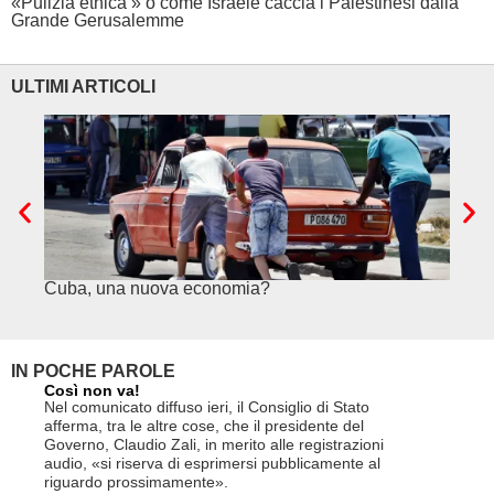
«Pulizia etnica » o come Israele caccia i Palestinesi dalla
Grande Gerusalemme
ULTIMI ARTICOLI
Cuba, una nuova economia?
PSE e
genuf
IN POCHE PAROLE
Così non va!
Le FFS c
non si p
Nel comunicato diffuso ieri, il Consiglio di Stato
«Se non d
afferma, tra le altre cose, che il presidente del
(opzione 
Governo, Claudio Zali, in merito alle registrazioni
la lettera
audio, «si riserva di esprimersi pubblicamente al
suo contra
riguardo prossimamente».