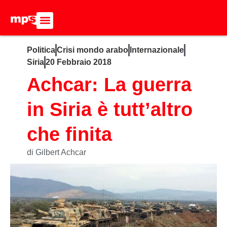
ADERISCI ALL’MPS
BASTA DUMPING!
CERCA NEL SITO
Politica
Crisi mondo arabo
Internazionale
Siria
20 Febbraio 2018
Achcar: La guerra
in Siria è tutt’altro
che finita
di Gilbert Achcar