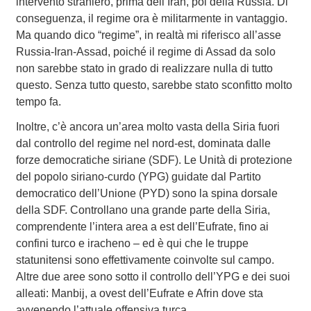
intervento straniero, prima dell’Iran, poi della Russia. Di
conseguenza, il regime ora è militarmente in vantaggio.
Ma quando dico “regime”, in realtà mi riferisco all’asse
Russia-Iran-Assad, poiché il regime di Assad da solo
non sarebbe stato in grado di realizzare nulla di tutto
questo. Senza tutto questo, sarebbe stato sconfitto molto
tempo fa.
Inoltre, c’è ancora un’area molto vasta della Siria fuori
dal controllo del regime nel nord-est, dominata dalle
forze democratiche siriane (SDF). Le Unità di protezione
del popolo siriano-curdo (YPG) guidate dal Partito
democratico dell’Unione (PYD) sono la spina dorsale
della SDF. Controllano una grande parte della Siria,
comprendente l’intera area a est dell’Eufrate, fino ai
confini turco e iracheno – ed è qui che le truppe
statunitensi sono effettivamente coinvolte sul campo.
Altre due aree sono sotto il controllo dell’YPG e dei suoi
alleati: Manbij, a ovest dell’Eufrate e Afrin dove sta
avvenendo l’attuale offensiva turca.