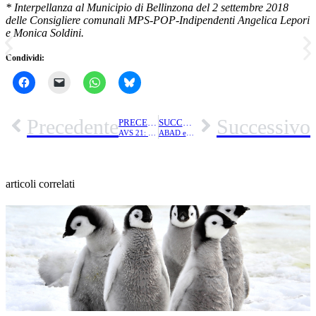
* Interpellanza al Municipio di Bellinzona del 2 settembre 2018
delle Consigliere comunali MPS-POP-Indipendenti Angelica Lepori
e Monica Soldini.
Condividi:
Precedente
Successivo
PRECEDENTE
SUCCESSIVO
AVS 21: le donne sono arrabbiate!
ABAD e procedura di nomina delegati
articoli correlati