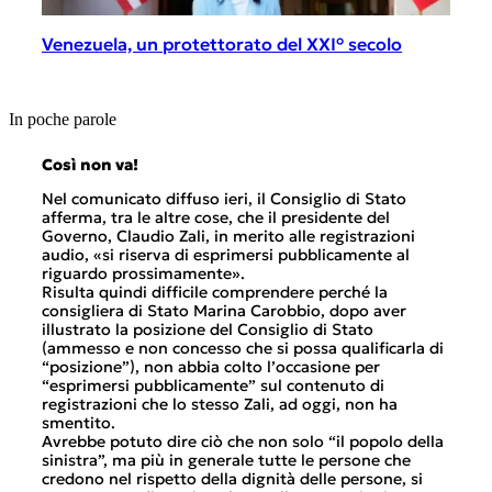
Venezuela, un protettorato del XXI° secolo
C’è
ali
In poche parole
Così non va!
Le 
non
ni,
Nel comunicato diffuso ieri, il Consiglio di Stato
 ci
afferma, tra le altre cose, che il presidente del
«Se
Governo, Claudio Zali, in merito alle registrazioni
(op
la
audio, «si riserva di esprimersi pubblicamente al
rest
riguardo prossimamente».
scio
Risulta quindi difficile comprendere perché la
del 
consigliera di Stato Marina Carobbio, dopo aver
Così
o il
illustrato la posizione del Consiglio di Stato
Carg
(ammesso e non concesso che si possa qualificarla di
rior
“posizione”), non abbia colto l’occasione per
svol
È
“esprimersi pubblicamente” sul contenuto di
Qual
i
registrazioni che lo stesso Zali, ad oggi, non ha
qual
smentito.
gior
Avrebbe potuto dire ciò che non solo “il popolo della
tras
sinistra”, ma più in generale tutte le persone che
sed
 a
credono nel rispetto della dignità delle persone, si
prev