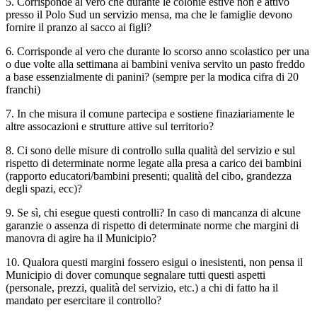
5. Corrisponde al vero che durante le colonie estive non è attivo
presso il Polo Sud un servizio mensa, ma che le famiglie devono
fornire il pranzo al sacco ai figli?
6. Corrisponde al vero che durante lo scorso anno scolastico per una
o due volte alla settimana ai bambini veniva servito un pasto freddo
a base essenzialmente di panini? (sempre per la modica cifra di 20
franchi)
7. In che misura il comune partecipa e sostiene finaziariamente le
altre assocazioni e strutture attive sul territorio?
8. Ci sono delle misure di controllo sulla qualità del servizio e sul
rispetto di determinate norme legate alla presa a carico dei bambini
(rapporto educatori/bambini presenti; qualità del cibo, grandezza
degli spazi, ecc)?
9. Se sì, chi esegue questi controlli? In caso di mancanza di alcune
garanzie o assenza di rispetto di determinate norme che margini di
manovra di agire ha il Municipio?
10. Qualora questi margini fossero esigui o inesistenti, non pensa il
Municipio di dover comunque segnalare tutti questi aspetti
(personale, prezzi, qualità del servizio, etc.) a chi di fatto ha il
mandato per esercitare il controllo?