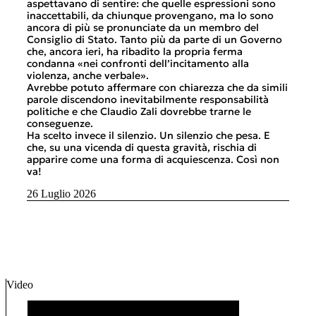
 a
aspettavano di sentire: che quelle espressioni sono
sala
inaccettabili, da chiunque provengano, ma lo sono
fran
ancora di più se pronunciate da un membro del
Ques
a a
Consiglio di Stato. Tanto più da parte di un Governo
ripe
che, ancora ieri, ha ribadito la propria ferma
cont
 di
condanna «nei confronti dell’incitamento alla
alc
violenza, anche verbale».
Tutt
via –
Avrebbe potuto affermare con chiarezza che da simili
sma
parole discendono inevitabilmente responsabilità
que
e in
politiche e che Claudio Zali dovrebbe trarne le
rico
conseguenze.
non 
a
Ha scelto invece il silenzio. Un silenzio che pesa. E
cert
che, su una vicenda di questa gravità, rischia di
6 Lu
apparire come una forma di acquiescenza. Così non
va!
26 Luglio 2026
Video