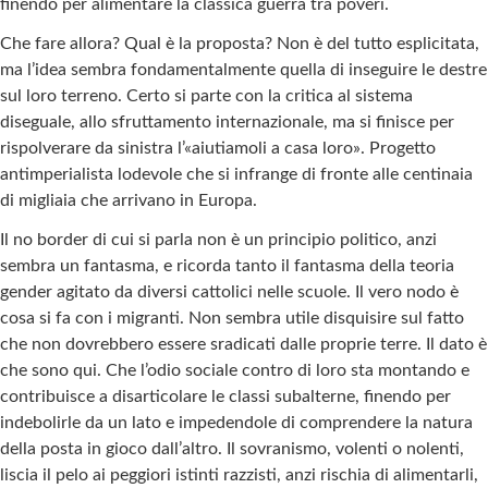
finendo per alimentare la classica guerra tra poveri.
Che fare allora? Qual è la proposta? Non è del tutto esplicitata,
ma l’idea sembra fondamentalmente quella di inseguire le destre
sul loro terreno. Certo si parte con la critica al sistema
diseguale, allo sfruttamento internazionale, ma si finisce per
rispolverare da sinistra l’«aiutiamoli a casa loro». Progetto
antimperialista lodevole che si infrange di fronte alle centinaia
di migliaia che arrivano in Europa.
Il no border di cui si parla non è un principio politico, anzi
sembra un fantasma, e ricorda tanto il fantasma della teoria
gender agitato da diversi cattolici nelle scuole. Il vero nodo è
cosa si fa con i migranti. Non sembra utile disquisire sul fatto
che non dovrebbero essere sradicati dalle proprie terre. Il dato è
che sono qui. Che l’odio sociale contro di loro sta montando e
contribuisce a disarticolare le classi subalterne, finendo per
indebolirle da un lato e impedendole di comprendere la natura
della posta in gioco dall’altro. Il sovranismo, volenti o nolenti,
liscia il pelo ai peggiori istinti razzisti, anzi rischia di alimentarli,