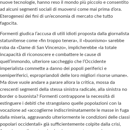
nuove tecnologie, hanno reso il mondo più piccolo e consentito
ad alcuni segmenti sociali di muoversi come mai prima d’ora.
Eterogenesi dei fini di un’economia di mercato che tutto
fagocita.
Formenti giudica l’accusa di utili idioti proposta dalla giornalista
statunitense come «fin troppo tenera», il «buonismo» sarebbe
roba da «Dame di San Vincenzo», implicherebbe «la totale
incapacità di riconoscere e combattere le cause di
quell’immondo, ulteriore saccheggio che l’Occidente
imperialista commette a danno dei popoli periferici e
semiperiferici, espropriandoli delle loro migliori risorse umane».
Ma dove vuole andare a parare allora la critica, mossa da
crescenti segmenti della stessa sinistra radicale, alla sinistra no
border o buonista? Formenti contrappone la necessità di
estinguere i debiti che strangolano quelle popolazioni con la
vocazione ad «accoglierne indiscriminatamente le masse in fuga
dalla miseria, aggravando ulteriormente le condizioni delle classi
popolari occidentali» già sufficientemente colpite dalla crisi,