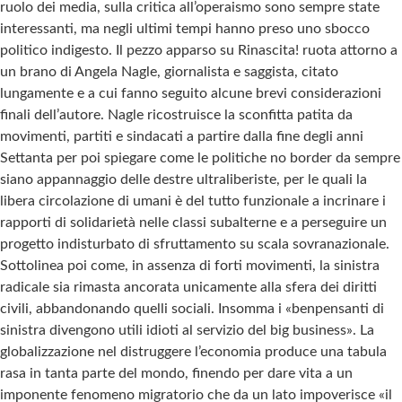
ruolo dei media, sulla critica all’operaismo sono sempre state
interessanti, ma negli ultimi tempi hanno preso uno sbocco
politico indigesto. Il pezzo apparso su Rinascita! ruota attorno a
un brano di Angela Nagle, giornalista e saggista, citato
lungamente e a cui fanno seguito alcune brevi considerazioni
finali dell’autore. Nagle ricostruisce la sconfitta patita da
movimenti, partiti e sindacati a partire dalla fine degli anni
Settanta per poi spiegare come le politiche no border da sempre
siano appannaggio delle destre ultraliberiste, per le quali la
libera circolazione di umani è del tutto funzionale a incrinare i
rapporti di solidarietà nelle classi subalterne e a perseguire un
progetto indisturbato di sfruttamento su scala sovranazionale.
Sottolinea poi come, in assenza di forti movimenti, la sinistra
radicale sia rimasta ancorata unicamente alla sfera dei diritti
civili, abbandonando quelli sociali. Insomma i «benpensanti di
sinistra divengono utili idioti al servizio del big business». La
globalizzazione nel distruggere l’economia produce una tabula
rasa in tanta parte del mondo, finendo per dare vita a un
imponente fenomeno migratorio che da un lato impoverisce «il