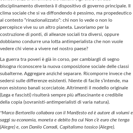
disciplinamento diventerà il dispositivo di governo principale. Il
clima sociale che si va diffondendo è pessimo, ma propedeutico
al contesto “rinazionalizzato”: chi non lo vede o non lo
percepisce vive su un altro pianeta. Lavoriamo per la
costruzione di ponti, di alleanze sociali tra diversi, oppure
dobbiamo condurre una lotta antimperialista che non vuole
vedere chi viene a vivere nel nostro paese?
La guerra tra poveri è già in corso, per cambiargli di segno
bisogna riconoscere la nuova composizione sociale delle classi
subalterne. Aggregare anziché separare. Ricomporre invece che
sedersi sulle differenze esistenti. Niente di facile s’intende, ma
non esistono banali scorciatoie. Altrimenti il modello originale
(Lega e fascisti) risulterà sempre più affascinante e credibile
della copia (sovranisti-antimperialisti di varia natura).
*Marco Bertorello collabora con il Manifesto ed è autore di volumi e
saggi su economia, moneta e debito fra cui Non c’è euro che tenga
(Alegre) e, con Danilo Corradi, Capitalismo tossico (Alegre).