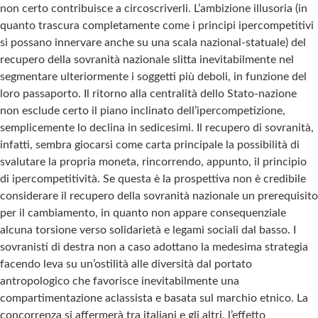
non certo contribuisce a circoscriverli. L’ambizione illusoria (in
quanto trascura completamente come i principi ipercompetitivi
si possano innervare anche su una scala nazional-statuale) del
recupero della sovranità nazionale slitta inevitabilmente nel
segmentare ulteriormente i soggetti più deboli, in funzione del
loro passaporto. Il ritorno alla centralità dello Stato-nazione
non esclude certo il piano inclinato dell’ipercompetizione,
semplicemente lo declina in sedicesimi. Il recupero di sovranità,
infatti, sembra giocarsi come carta principale la possibilità di
svalutare la propria moneta, rincorrendo, appunto, il principio
di ipercompetitività. Se questa è la prospettiva non è credibile
considerare il recupero della sovranità nazionale un prerequisito
per il cambiamento, in quanto non appare consequenziale
alcuna torsione verso solidarietà e legami sociali dal basso. I
sovranisti di destra non a caso adottano la medesima strategia
facendo leva su un’ostilità alle diversità dal portato
antropologico che favorisce inevitabilmente una
compartimentazione aclassista e basata sul marchio etnico. La
concorrenza si affermerà tra italiani e gli altri, l’effetto