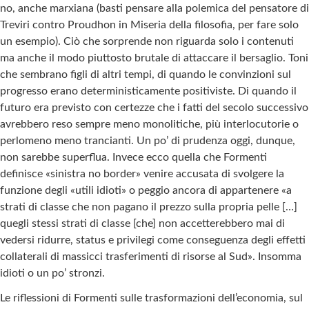
no, anche marxiana (basti pensare alla polemica del pensatore di
Treviri contro Proudhon in Miseria della filosofia, per fare solo
un esempio). Ciò che sorprende non riguarda solo i contenuti
ma anche il modo piuttosto brutale di attaccare il bersaglio. Toni
che sembrano figli di altri tempi, di quando le convinzioni sul
progresso erano deterministicamente positiviste. Di quando il
futuro era previsto con certezze che i fatti del secolo successivo
avrebbero reso sempre meno monolitiche, più interlocutorie o
perlomeno meno trancianti. Un po’ di prudenza oggi, dunque,
non sarebbe superflua. Invece ecco quella che Formenti
definisce «sinistra no border» venire accusata di svolgere la
funzione degli «utili idioti» o peggio ancora di appartenere «a
strati di classe che non pagano il prezzo sulla propria pelle […]
quegli stessi strati di classe [che] non accetterebbero mai di
vedersi ridurre, status e privilegi come conseguenza degli effetti
collaterali di massicci trasferimenti di risorse al Sud». Insomma
idioti o un po’ stronzi.
Le riflessioni di Formenti sulle trasformazioni dell’economia, sul