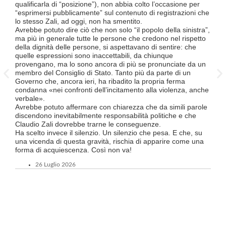
ha in
qualificarla di “posizione”), non abbia colto l’occasione per
termi
“esprimersi pubblicamente” sul contenuto di registrazioni che
Quali
lo stesso Zali, ad oggi, non ha smentito.
lavo
Avrebbe potuto dire ciò che non solo “il popolo della sinistra”,
lice
ma più in generale tutte le persone che credono nel rispetto
Divi
della dignità delle persone, si aspettavano di sentire: che
Luce
quelle espressioni sono inaccettabili, da chiunque
TILO
provengano, ma lo sono ancora di più se pronunciate da un
supe
membro del Consiglio di Stato. Tanto più da parte di un
Ques
Governo che, ancora ieri, ha ribadito la propria ferma
a tut
condanna «nei confronti dell’incitamento alla violenza, anche
Tici
verbale».
Tutt
Avrebbe potuto affermare con chiarezza che da simili parole
FFS 
discendono inevitabilmente responsabilità politiche e che
atte
Claudio Zali dovrebbe trarne le conseguenze.
un’o
Ha scelto invece il silenzio. Un silenzio che pesa. E che, su
ma c
una vicenda di questa gravità, rischia di apparire come una
forma di acquiescenza. Così non va!
26 Luglio 2026