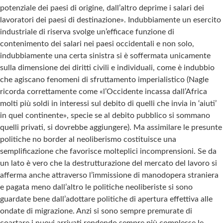
potenziale dei paesi di origine, dall’altro deprime i salari dei
lavoratori dei paesi di destinazione». Indubbiamente un esercito
industriale di riserva svolge un’efficace funzione di
contenimento dei salari nei paesi occidentali e non solo,
indubbiamente una certa sinistra si è soffermata unicamente
sulla dimensione dei diritti civili e individuali, come è indubbio
che agiscano fenomeni di sfruttamento imperialistico (Nagle
ricorda correttamente come «l’Occidente incassa dall’Africa
molti più soldi in interessi sul debito di quelli che invia in ‘aiuti’
in quel continente», specie se al debito pubblico si sommano
quelli privati, si dovrebbe aggiungere). Ma assimilare le presunte
politiche no border al neoliberismo costituisce una
semplificazione che favorisce molteplici incomprensioni. Se da
un lato è vero che la destrutturazione del mercato del lavoro si
afferma anche attraverso l’immissione di manodopera straniera
e pagata meno dall’altro le politiche neoliberiste si sono
guardate bene dall’adottare politiche di apertura effettiva alle
ondate di migrazione. Anzi si sono sempre premurate di
coartare i nuovi arrivati rendendo sempre più complesse le