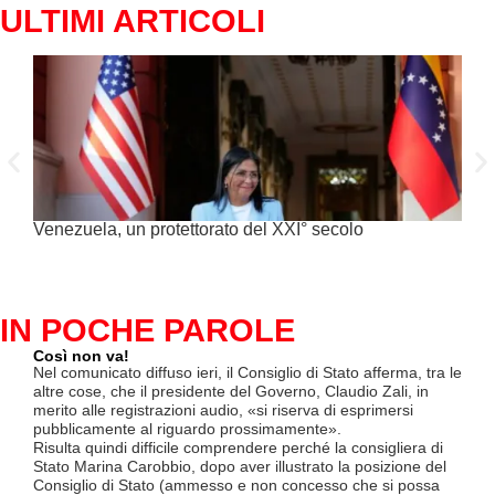
ULTIMI ARTICOLI
Venezuela, un protettorato del XXI° secolo
C’è 
alim
IN POCHE PAROLE
Così non va!
Le F
si p
Nel comunicato diffuso ieri, il Consiglio di Stato afferma, tra le
«Se 
altre cose, che il presidente del Governo, Claudio Zali, in
(opz
merito alle registrazioni audio, «si riserva di esprimersi
lette
pubblicamente al riguardo prossimamente».
contr
Risulta quindi difficile comprendere perché la consigliera di
mesi
Stato Marina Carobbio, dopo aver illustrato la posizione del
Così
Consiglio di Stato (ammesso e non concesso che si possa