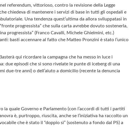
el referendum, vittorioso, contro la revisione della Legge
he chiedeva di mantenere i servizi di base in tutti gli ospedali e
mbulatoriale. Una tendenza quest’ultima da allora sviluppatasi in
l “fronte progressista” che sulla carta avrebbe dovuto sostenerla,
ina progressista” (Franco Cavalli, Michele Ghielmini, etc.)
anti: basti accennare al fatto che Matteo Pronzini è stato l’unico
. Basterà qui ricordare la campagna che ha messo in luce i
a: due episodi che si sono rivelate le punte di iceberg di una
mi due-tre anni) o dell’aiuto a domicilio (recente la denuncia
la quale Governo e Parlamento (con l’accordi di tutti i partiti
novra è, purtroppo, riuscita, anche se l’iniziativa ha raccolto un
cabile che è stato il “doppio sì” (sostenuto a fondo dal PS) a