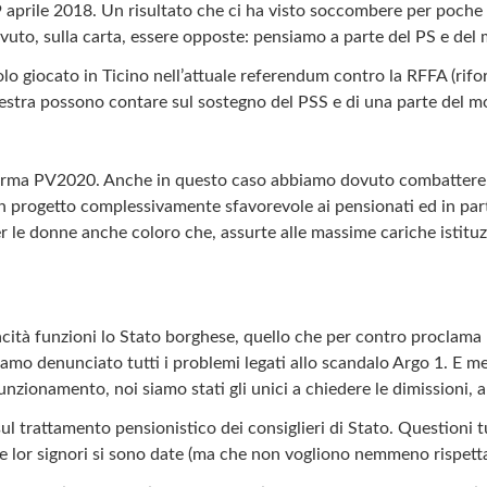
29 aprile 2018. Un risultato che ci ha visto soccombere per poche 
ovuto, sulla carta, essere opposte: pensiamo a parte del PS e de
lo giocato in Ticino nell’attuale referendum contro la RFFA (rifo
a destra possono contare sul sostegno del PSS e di una parte del 
orma PV2020. Anche in questo caso abbiamo dovuto combattere co
 progetto complessivamente sfavorevole ai pensionati ed in part
er le donne anche coloro che, assurte alle massime cariche isti
acità funzioni lo Stato borghese, quello che per contro proclama
mo denunciato tutti i problemi legati allo scandalo Argo 1. E me
unzionamento, noi siamo stati gli unici a chiedere le dimissioni, a
ul trattamento pensionistico dei consiglieri di Stato. Questioni
che lor signori si sono date (ma che non vogliono nemmeno rispetta