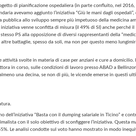
to di pianificazione ospedaliera (in parte confluito, nel 2016, n
aria avevamo aggiunto l’iniziativa “Giù le mani dagli ospedali”, c
posta pubblica allo sviluppo sempre più impetuoso della medicina a
iniziativa venne sconfitta di misura (il 49% di SI) anche perché i
 stesso PS alla opposizione di diversi rappresentanti della “medic
u altre battaglie, spesso da soli, ma non per questo meno lungimir
 attività svolte in materia di case per anziani e cure a domicilio
ttora in corso, sulle condizioni di lavoro presso ABAD a Bellinzon
(almeno una decina, se non di più, le vicende emerse in questi ulti
atura.
l’iniziativa “Basta con il dumping salariale in Ticino” e contro 
lista con il solo obiettivo di sconfiggere l’iniziativa. Questa ma
5%. Le analisi condotte sul voto hanno mostrato in modo inequivo