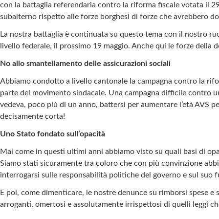
con la battaglia referendaria contro la riforma fiscale votata il 
subalterno rispetto alle forze borghesi di forze che avrebbero d
La nostra battaglia è continuata su questo tema con il nostro ruo
livello federale, il prossimo 19 maggio. Anche qui le forze dell
No allo smantellamento delle assicurazioni sociali
Abbiamo condotto a livello cantonale la campagna contro la rif
parte del movimento sindacale. Una campagna difficile contro un
vedeva, poco più di un anno, battersi per aumentare l’età AVS p
decisamente corta!
Uno Stato fondato sull’opacità
Mai come in questi ultimi anni abbiamo visto su quali basi di op
Siamo stati sicuramente tra coloro che con più convinzione abbia
interrogarsi sulle responsabilità politiche del governo e sul suo f
E poi, come dimenticare, le nostre denunce su rimborsi spese e s
arroganti, omertosi e assolutamente irrispettosi di quelli leggi 