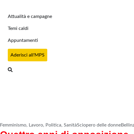
Attualità e campagne
Temi caldi
Appuntamenti
Aderisci all'MPS
Femminismo
,
Lavoro
,
Politica
,
Sanità
Sciopero delle donne
Bellin