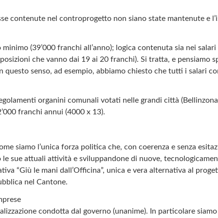
esse contenute nel controprogetto non siano state mantenute e l’
inimo (39’000 franchi all’anno); logica contenuta sia nei salari fi
 posizioni che vanno dai 19 ai 20 franchi). Si tratta, e pensiamo s
n questo senso, ad esempio, abbiamo chiesto che tutti i salari co
olamenti organini comunali votati nelle grandi città (Bellinzona e
2’000 franchi annui (4000 x 13).
e siamo l’unica forza politica che, con coerenza e senza esitazio
o le sue attuali attività e sviluppandone di nuove, tecnologicam
iativa “Giù le mani dall’Officina”, unica e vera alternativa al pr
ubblica nel Cantone.
imprese
lizzazione condotta dal governo (unanime). In particolare siamo 