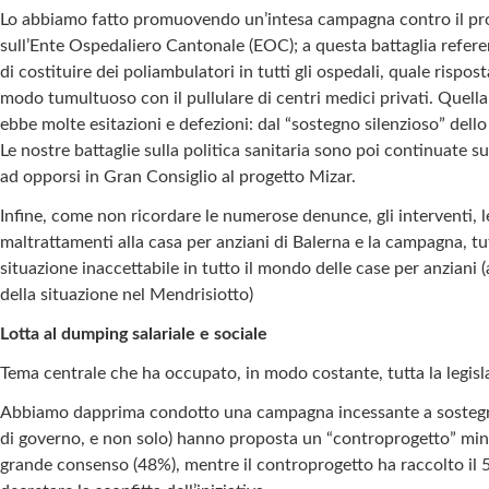
Lo abbiamo fatto promuovendo un’intesa campagna contro il proget
sull’Ente Ospedaliero Cantonale (EOC); a questa battaglia referend
di costituire dei poliambulatori in tutti gli ospedali, quale ris
modo tumultuoso con il pullulare di centri medici privati. Quella 
ebbe molte esitazioni e defezioni: dal “sostegno silenzioso” dello
Le nostre battaglie sulla politica sanitaria sono poi continuate s
ad opporsi in Gran Consiglio al progetto Mizar.
Infine, come non ricordare le numerose denunce, gli interventi, le
maltrattamenti alla casa per anziani di Balerna e la campagna, tu
situazione inaccettabile in tutto il mondo delle case per anziani 
della situazione nel Mendrisiotto)
Lotta al dumping salariale e sociale
Tema centrale che ha occupato, in modo costante, tutta la legisl
Abbiamo dapprima condotto una campagna incessante a sostegno del
di governo, e non solo) hanno proposta un “controprogetto” minima
grande consenso (48%), mentre il controprogetto ha raccolto il 5