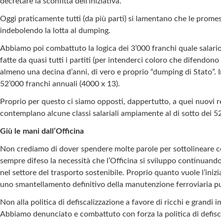
decretare la sconfitta dell’iniziativa.
Oggi praticamente tutti (da più parti) si lamentano che le prom
indebolendo la lotta al dumping.
Abbiamo poi combattuto la logica dei 3’000 franchi quale salario m
fatte da quasi tutti i partiti (per intenderci coloro che difendono
almeno una decina d’anni, di vero e proprio “dumping di Stato”. I
52’000 franchi annuali (4000 x 13).
Proprio per questo ci siamo opposti, dappertutto, a quei nuovi reg
contemplano alcune classi salariali ampiamente al di sotto dei 5
Giù le mani dall’Officina
Non crediamo di dover spendere molte parole per sottolineare com
sempre difeso la necessità che l’Officina si sviluppo continuand
nel settore del trasporto sostenibile. Proprio quanto vuole l’iniz
uno smantellamento definitivo della manutenzione ferroviaria p
Non alla politica di defiscalizzazione a favore di ricchi e grandi 
Abbiamo denunciato e combattuto con forza la politica di defisca