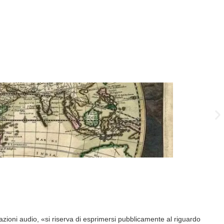
Le F
trazioni audio, «si riserva di esprimersi pubblicamente al riguardo
«Se 