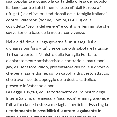
sua popolarità giocando la carta della difesa del popolo
italiano (contro tutti i “nemici esterni” dall’Europa a*
rifugiat*) e dei “valori tradizionali della famiglia italiana”
contro i difensori (donne, uomini, LGBTQ) della
cosiddetta “teoria del genere” e contro le femministe che
sovvertono la base della nostra convivenza.
Nelle città dove la Lega governa è un susseguirsi di
dichiarazioni “pro vita” che cercano di sabotare la Legge
194 sull’aborto. Il Ministro della Famiglia Fontana,
dichiaratamente antiabortista e contrario ai matrimoni
gay, e il senatore Pillon, presentatore del ddl sul divorzio
che penalizza le donne, sono i capofila di questo attacco,
che trova il solido appoggio della destra cattolica,
presente in Vaticano e non.
La Legge 132/18
, voluta fortemente dal Ministro degli
Interni Salvini, che mescola “sicurezza” e immigrazione, è
l’altra faccia della stessa medaglia liberticida. Essa
taglia
ulteriormente le possibilità di entrare legalmente in