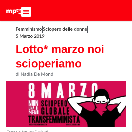
ADERISCI ALL’MPS
BASTA DUMPING!
CERCA NEL SITO
Femminismo
Sciopero delle donne
5 Marzo 2019
Lotto* marzo noi
scioperiamo
di Nadia De Mond