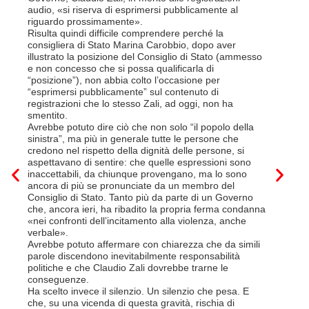
la lettera
audio, «si riserva di esprimersi pubblicamente al
suo contra
riguardo prossimamente».
disdetta 
Risulta quindi difficile comprendere perché la
Così si c
consigliera di Stato Marina Carobbio, dopo aver
Cargo ha i
illustrato la posizione del Consiglio di Stato (ammesso
riorganizz
e non concesso che si possa qualificarla di
svoltisi i
“posizione”), non abbia colto l’occasione per
Quali son
“esprimersi pubblicamente” sul contenuto di
il lavora
registrazioni che lo stesso Zali, ad oggi, non ha
pena il l
smentito.
trasferim
Avrebbe potuto dire ciò che non solo “il popolo della
sede di 
sinistra”, ma più in generale tutte le persone che
prevede i
credono nel rispetto della dignità delle persone, si
salariale
aspettavano di sentire: che quelle espressioni sono
franchi a
inaccettabili, da chiunque provengano, ma lo sono
Questa è 
ancora di più se pronunciate da un membro del
ripetere c
Consiglio di Stato. Tanto più da parte di un Governo
a lavorar
che, ancora ieri, ha ribadito la propria ferma condanna
licenziam
«nei confronti dell’incitamento alla violenza, anche
Tutte bal
verbale».
di FFS Ca
Avrebbe potuto affermare con chiarezza che da simili
aggiunge 
parole discendono inevitabilmente responsabilità
Vito Corl
politiche e che Claudio Zali dovrebbe trarne le
non la mo
conseguenze.
professio
Ha scelto invece il silenzio. Un silenzio che pesa. E
che, su una vicenda di questa gravità, rischia di
6 Luglio 2