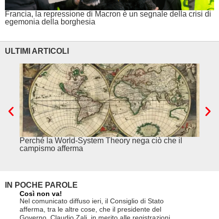
Francia, la repressione di Macron è un segnale della crisi di
egemonia della borghesia
ULTIMI ARTICOLI
Perché la World-System Theory nega ciò che il
Cina.
campismo afferma
IN POCHE PAROLE
Così non va!
Le FFS c
non si p
Nel comunicato diffuso ieri, il Consiglio di Stato
«Se non d
afferma, tra le altre cose, che il presidente del
(opzione 
Governo, Claudio Zali, in merito alle registrazioni