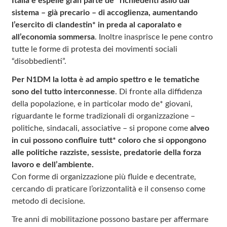
Italia e espelle gran parte de* richiedenti asilo dal
sistema – già precario – di accoglienza, aumentando
l’esercito di clandestin* in preda al caporalato e
all’economia sommersa
. Inoltre inasprisce le pene contro
tutte le forme di protesta dei movimenti sociali
“disobbedienti”.
Per N1DM la lotta è ad ampio spettro e le tematiche
sono del tutto interconnesse
. Di fronte alla diffidenza
della popolazione, e in particolar modo de* giovani,
riguardante le forme tradizionali di organizzazione –
politiche, sindacali, associative – si propone come
alveo
in cui possono confluire tutt* coloro che si oppongono
alle politiche razziste, sessiste, predatorie della forza
lavoro e dell’ambiente.
Con forme di organizzazione più fluide e decentrate,
cercando di praticare l’orizzontalità e il consenso come
metodo di decisione.
Tre anni di mobilitazione possono bastare per affermare