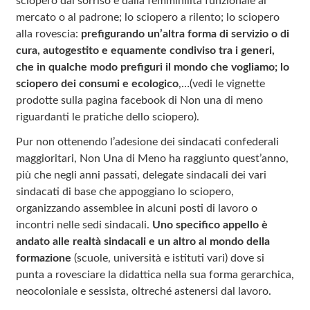
sciopero dal sorriso e dalla femminilità funzionale al
mercato o al padrone; lo sciopero a rilento; lo sciopero
alla rovescia:
prefigurando un’altra forma di servizio o di
cura, autogestito e equamente condiviso tra i generi,
che in qualche modo prefiguri il mondo che vogliamo; lo
sciopero dei consumi e ecologico
,…(vedi le vignette
prodotte sulla pagina facebook di Non una di meno
riguardanti le pratiche dello sciopero).
Pur non ottenendo l’adesione dei sindacati confederali
maggioritari, Non Una di Meno ha raggiunto quest’anno,
più che negli anni passati, delegate sindacali dei vari
sindacati di base che appoggiano lo sciopero,
organizzando assemblee in alcuni posti di lavoro o
incontri nelle sedi sindacali.
Uno specifico appello è
andato alle realtà sindacali e un altro al mondo della
formazione
(scuole, università e istituti vari) dove si
punta a rovesciare la didattica nella sua forma gerarchica,
neocoloniale e sessista, oltreché astenersi dal lavoro.