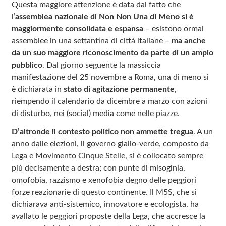
Questa maggiore attenzione è data dal fatto che
l’
assemblea nazionale di Non Non Una di Meno si è
maggiormente consolidata e espansa
– esistono ormai
assemblee in una settantina di città italiane –
ma anche
da un suo maggiore riconoscimento da parte di un ampio
pubblico
. Dal giorno seguente la massiccia
manifestazione del 25 novembre a Roma, una di meno si
è dichiarata in
stato di agitazione permanente
,
riempendo il calendario da dicembre a marzo con azioni
di disturbo, nei (social) media come nelle piazze.
D’altronde il contesto politico non ammette tregua
. A un
anno dalle elezioni, il governo giallo-verde, composto da
Lega e Movimento Cinque Stelle, si è collocato sempre
più decisamente a destra; con punte di misoginia,
omofobia, razzismo e xenofobia degno delle peggiori
forze reazionarie di questo continente. Il M5S, che si
dichiarava anti-sistemico, innovatore e ecologista, ha
avallato le peggiori proposte della Lega, che accresce la