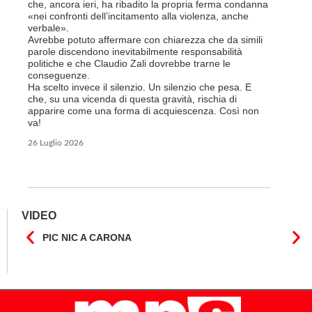
a lavorar
che, ancora ieri, ha ribadito la propria ferma condanna
licenziam
«nei confronti dell’incitamento alla violenza, anche
Tutte bal
verbale».
di FFS Ca
Avrebbe potuto affermare con chiarezza che da simili
aggiunge 
parole discendono inevitabilmente responsabilità
Vito Corl
politiche e che Claudio Zali dovrebbe trarne le
non la mo
conseguenze.
professio
Ha scelto invece il silenzio. Un silenzio che pesa. E
che, su una vicenda di questa gravità, rischia di
6 Luglio 2
apparire come una forma di acquiescenza. Così non
va!
26 Luglio 2026
VIDEO
PIC NIC A CARONA
IL F
CANT