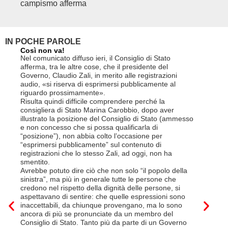
campismo afferma
IN POCHE PAROLE
Così non va!
Le FFS c
non si p
Nel comunicato diffuso ieri, il Consiglio di Stato
«Se non d
afferma, tra le altre cose, che il presidente del
(opzione 
Governo, Claudio Zali, in merito alle registrazioni
la lettera
audio, «si riserva di esprimersi pubblicamente al
suo contra
riguardo prossimamente».
disdetta 
Risulta quindi difficile comprendere perché la
Così si c
consigliera di Stato Marina Carobbio, dopo aver
Cargo ha i
illustrato la posizione del Consiglio di Stato (ammesso
riorganizz
e non concesso che si possa qualificarla di
svoltisi i
“posizione”), non abbia colto l’occasione per
Quali son
“esprimersi pubblicamente” sul contenuto di
il lavora
registrazioni che lo stesso Zali, ad oggi, non ha
pena il l
smentito.
trasferim
Avrebbe potuto dire ciò che non solo “il popolo della
sede di 
sinistra”, ma più in generale tutte le persone che
prevede i
credono nel rispetto della dignità delle persone, si
salariale
aspettavano di sentire: che quelle espressioni sono
franchi a
inaccettabili, da chiunque provengano, ma lo sono
Questa è 
ancora di più se pronunciate da un membro del
ripetere c
Consiglio di Stato. Tanto più da parte di un Governo