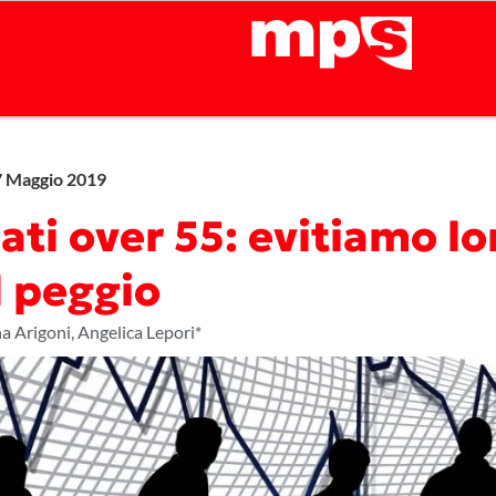
 Maggio 2019
ti over 55: evitiamo lo
l peggio
a Arigoni, Angelica Lepori*