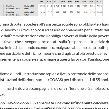
prima di poter accedere all’assistenza sociale sono obbligate a li
 di lavoro. Si ritrovano così ad essere doppiamente penalizzati: dal
e dall’amministrazione che li obbliga a vivere al limite della povertà
belle favole che ci vengono raccontate sulla “responsabilità sociale de
iscriminati dal mondo economico, malgrado abbiamo contribuito pe
one particolare del Ticino impone che si agisca al più presto per ev
n’emergenza sociale e risparmiare a questi lavoratori l’umiliazione 
.
amo quindi l’introduzione rapida a livello cantonale delle propos
istituzioni dell’azione sociale (COSAS) per i disoccupati di 55 anni 
 minima che dovrà accompagnarsi da una riflessione più ampia sul c
ati.
o il lavoro dopo i 55 anni di età ricevono un’indennità calcolata 
i complementari all’AVS e all’AI (LPP, RS 831.30) quando hanno c