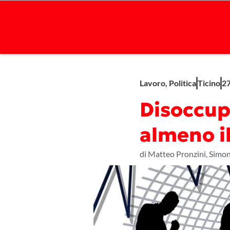
Lavoro
,
Politica
Ticino
27
Disoccupa
almeno i
di Matteo Pronzini, Simon