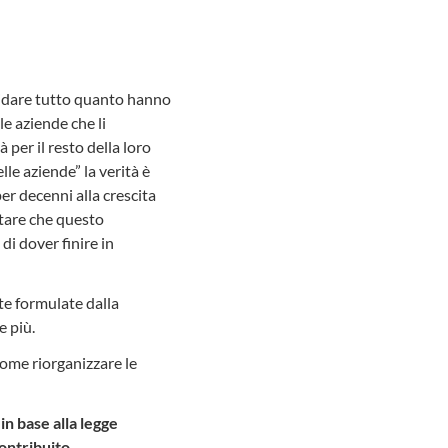
quidare tutto quanto hanno
le aziende che li
 per il resto della loro
lle aziende” la verità è
r decenni alla crescita
itare che questo
di dover finire in
te formulate dalla
e più.
ome riorganizzare le
in base alla legge
ontribuito