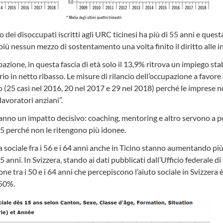
dei disoccupati iscritti agli URC ticinesi ha più di 55 anni e quest
 più nessun mezzo di sostentamento una volta finito il diritto alle i
zione, in questa fascia di età solo il 13,9% ritrova un impiego sta
rio in netto ribasso. Le misure di rilancio dell’occupazione a favore 
o (25 casi nel 2016, 20 nel 2017 e 29 nel 2018) perché le impres
avoratori anziani”.
anno un impatto decisivo: coaching, mentoring e altro servono a p
 perché non le ritengono più idonee.
nza sociale fra i 56 e i 64 anni anche in Ticino stanno aumentando p
5 anni. In Svizzera, stando ai dati pubblicati dall’Ufficio federale di s
e tra i 50 e i 64 anni che percepiscono l’aiuto sociale in Svizzera è 
 50%.