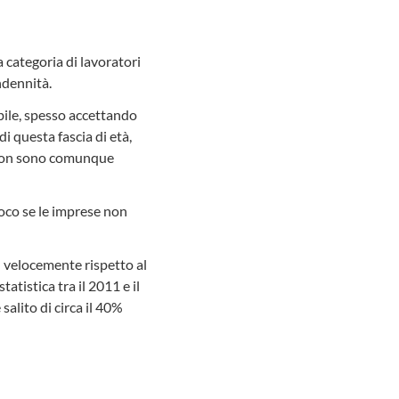
a categoria di lavoratori
ndennità.
bile, spesso accettando
di questa fascia di età,
e non sono comunque
oco se le imprese non
iù velocemente rispetto al
tatistica tra il 2011 e il
salito di circa il 40%