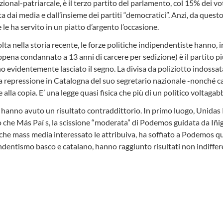
ional-patriarcale, è il terzo partito del parlamento, col 15% dei vot
ata dai media e dall’insieme dei partiti “democratici”. Anzi, da ques
 le ha servito in un piatto d’argento l’occasione.
lta nella storia recente, le forze politiche indipendentiste hanno, i
pena condannato a 13 anni di carcere per sedizione) è il partito più
o evidentemente lasciato il segno. La divisa da poliziotto indossat
 e alla repressione in Catalogna del suo segretario nazionale -nonch
 alla copia. E’ una legge quasi fisica che più di un politico voltag
oni hanno avuto un risultato contraddittorio. In primo luogo, Unida
ro che Más Paí s, la scissione “moderata” di Podemos guidata da Iñ
che mass media interessato le attribuiva, ha soffiato a Podemos quas
pendentismo basco e catalano, hanno raggiunto risultati non indiffer