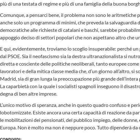
più di una testata di regime e più di una famiglia della buona borghe
Comunque, a pensarci bene, il problema non sono le aritmetiche par
anche solo un programma di minimi, che preveda la salvaguardia dei
democratiche alle richieste di catalani e baschi, sarebbe probabilm
appoggio deciso di settori popolari che non aspettano altro che u
E qui, evidentemente, troviamo lo scoglio insuperabile: perché un g
dal PSOE. Sia il neofascismo sia la destra ultranazionalista si nutro
diretta e cosciente delle politiche neoliberali, tanto europee come l
lavoratori e della mitica classe media che, d’un giorno all’altro, si 
Madrid, sia di gran lunga la preoccupazione più grande dell’inte
La caparbietà con la quale i socialisti spagnoli inseguono il disastr
degna di ben altre imprese.
L’unico motivo di speranza, anche in questo quadro confuso e peric
lobotomizzate. Esiste ancora una certa capacità di reazione da par
le mobilitazioni dei pensionati, del pubblico impiego, delle donne, e
Europa. Non è molto ma non è neppure poco. Tutto dipenderà da come 
CONDIVIDI: