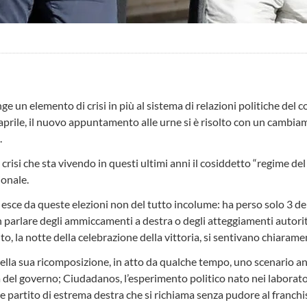
e un elemento di crisi in più al sistema di relazioni politiche del c
 aprile, il nuovo appuntamento alle urne si è risolto con un cambia
.
i che sta vivendo in questi ultimi anni il cosiddetto “regime del ’78”
ionale.
sce da queste elezioni non del tutto incolume: ha perso solo 3 depu
n parlare degli ammiccamenti a destra o degli atteggiamenti autorit
tito, la notte della celebrazione della vittoria, si sentivano chiar
la sua ricomposizione, in atto da qualche tempo, uno scenario ancor
ta del governo; Ciudadanos, l’esperimento politico nato nei laborat
e partito di estrema destra che si richiama senza pudore al franchi