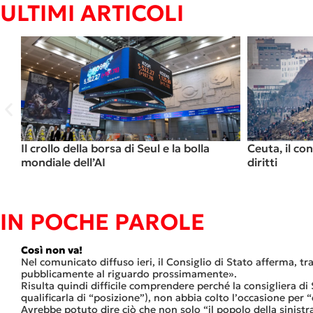
ULTIMI ARTICOLI
 avere
Locarno. Due presidi per la Palestina. Per
Ceut
denunciare il genocidio e le complicità
mare
soci
IN POCHE PAROLE
Così non va!
e,
Nel comunicato diffuso ieri, il Consiglio di Stato afferma, tra
pubblicamente al riguardo prossimamente».
é
Risulta quindi difficile comprendere perché la consigliera d
qualificarla di “posizione”), non abbia colto l’occasione per
Avrebbe potuto dire ciò che non solo “il popolo della sinistr