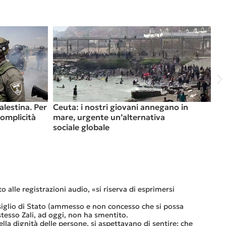
onomia?
PSE e alloggi a pigione moderata: il
Municipio si genuflette davanti a UB
Le
o alle registrazioni audio, «si riserva di esprimersi
«S
lav
nsiglio di Stato (ammesso e non concesso che si possa
Cos
stesso Zali, ad oggi, non ha smentito.
Qu
lla dignità delle persone, si aspettavano di sentire: che
Vi