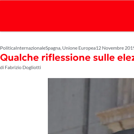
Politica
Internazionale
Spagna
,
Unione Europea
12 Novembre 201
Qualche riflessione sulle el
di Fabrizio Dogliotti