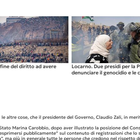
a: i nostri giovani annegano in
Cuba, una nuova ec
, urgente un’alternativa
ale globale
 le altre cose, che il presidente del Governo, Claudio Zali, in merit
i Stato Marina Carobbio, dopo aver illustrato la posizione del Co
 “esprimersi pubblicamente” sul contenuto di registrazioni che lo 
a”, ma più in generale tutte le persone che credono nel rispetto de