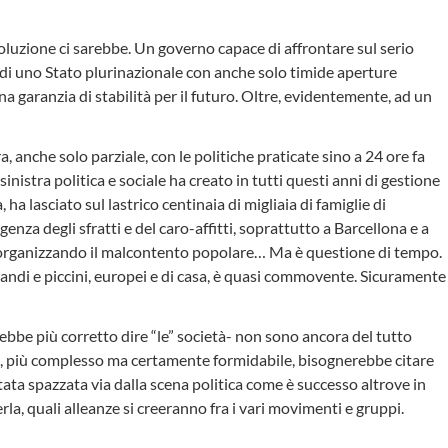
oluzione ci sarebbe. Un governo capace di affrontare sul serio
o di uno Stato plurinazionale con anche solo timide aperture
a garanzia di stabilità per il futuro. Oltre, evidentemente, ad un
 anche solo parziale, con le politiche praticate sino a 24 ore fa
inistra politica e sociale ha creato in tutti questi anni di gestione
a lasciato sul lastrico centinaia di migliaia di famiglie di
genza degli sfratti e del caro-affitti, soprattutto a Barcellona e a
a organizzando il malcontento popolare… Ma è questione di tempo.
 grandi e piccini, europei e di casa, è quasi commovente. Sicuramente
ebbe più corretto dire “le” società- non sono ancora del tutto
ano, più complesso ma certamente formidabile, bisognerebbe citare
 stata spazzata via dalla scena politica come è successo altrove in
a, quali alleanze si creeranno fra i vari movimenti e gruppi.