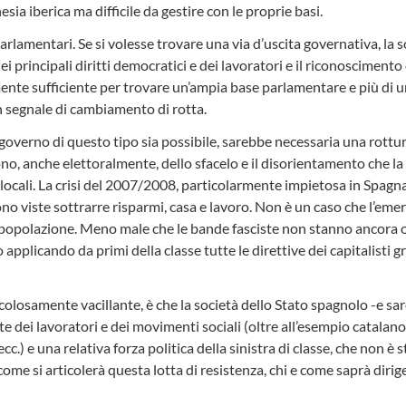
sia iberica ma difficile da gestire con le proprie basi.
lamentari. Se si volesse trovare una via d’uscita governativa, la s
 principali diritti democratici e dei lavoratori e il riconosciment
ente sufficiente per trovare un’ampia base parlamentare e più di un
n segnale di cambiamento di rotta.
overno di questo tipo sia possibile, sarebbe necessaria una rottura,
no, anche elettoralmente, dello sfacelo e il disorientamento che la s
ocali. La crisi del 2007/2008, particolarmente impietosa in Spagna, h
sono viste sottrarre risparmi, casa e lavoro. Non è un caso che l’emer
ra popolazione. Meno male che le bande fasciste non stanno ancor
o applicando da primi della classe tutte le direttive dei capitalisti
olosamente vacillante, è che la società dello Stato spagnolo -e sar
te dei lavoratori e dei movimenti sociali (oltre all’esempio catal
cc.) e una relativa forza politica della sinistra di classe, che non è
si articolerà questa lotta di resistenza, chi e come saprà dirigerl