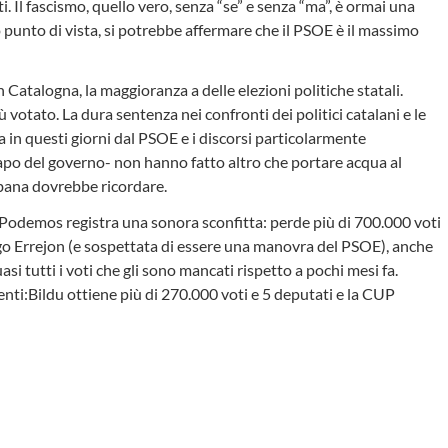
i. Il fascismo, quello vero, senza “se” e senza “ma”, è ormai una
to punto di vista, si potrebbe affermare che il PSOE è il massimo
n Catalogna, la maggioranza a delle elezioni politiche statali.
 votato. La dura sentenza nei confronti dei politici catalani e le
a in questi giorni dal PSOE e i discorsi particolarmente
é capo del governo- non hanno fatto altro che portare acqua al
abbana dovrebbe ricordare.
s Podemos registra una sonora sconfitta: perde più di 700.000 voti
igo Errejon (e sospettata di essere una manovra del PSOE), anche
i tutti i voti che gli sono mancati rispetto a pochi mesi fa.
enti:Bildu ottiene più di 270.000 voti e 5 deputati e la CUP