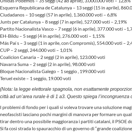
Unidas Podemos – 35 seggi (42 ad aprile), 3.000.000 voti – 12,8%
Esquerra Republicana de Catalunya – 13 seggi (15 in aprile), 860.
Ciudadanos – 10 seggi (57 in aprile), 1.360.000 voti – 6,8%
Junts per Catalunya – 8 seggi (7 in aprile), 527.000 voti – 2,19%
Partito Nacionalista Vasco – 7 seggi (6 in aprile), 377.000 voti –1
EH-Bildu – 5 seggi (4 in aprile), 276.000 voti – 1,15%
Más Paí s – 3 seggi (1 in aprile, con Compromís), 554.000 voti – 2
CUP – 2 seggi, 244.000 voti – 1,01%
Coalicion Canaria – 2 seggi (2 in aprile), 123.000 voti
Navarra Suma – 2 seggi (2 in aprile), 98.000 voti
Bloque Nacionalista Galego – 1 seggio , 199.000 voti
Teruel existe – 1 seggio, 19.000 voti
(Nota: la legge elettorale spagnola, non esattamente proporzionale
città ad un’area rurale è di 1 a3. Questo spiega l’incongruenza di a
I problemi di fondo per i quali si voleva trovare una soluzione magic
neofascisti lasciano pochi margini di manovra per formare un qual
tirar dentro una possibile maggioranza i partiti catalani, il PSOE 
Si fa così strada lo spauracchio di un governo di “grande coalizio