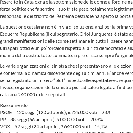
l’esercito in Catalogna e la sottomissione delle donne all’ordine naz
forza politica che fa sentire il suo triste peso, totalmente legittim
responsabile del trionfo dell’estrema destra: le ha aperto la porta e
La questione catalana non è in via di soluzione, anzi per la prima vo
Esquerra Republicana (il cui segretario, Oriol Junqueras, è stato ap
grandi manifestazioni delle scorse settimane in tutto il paese hann
ultrapatriottici e un po’ forcaioli rispetto ai diritti democratici
mulino della destra: tutto sommato, si preferisce sempre l’originale
Le varie organizzazioni di sinistra che si presentavano alle elezi
e conferma la dinamica discendente degli ultimi anni. E’ anche ve
se ha registrato un misero “pluf” rispetto alle aspettative che qual
Invece, organizzazioni della sinistra più radicale e legate all’indi
catalana 240.000 e due deputati.
Riassumendo:
PSOE – 120 seggi (123 ad aprile), 6.725.000 voti – 28%
PP – 88 seggi (66 ad aprile), 5.000.000 voti – 20,8%
VOX – 52 seggi (24 ad aprile), 3.640.000 voti – 15,1%