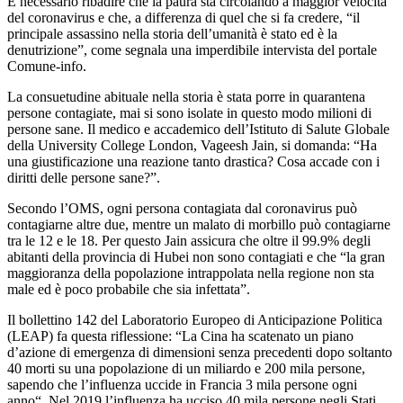
È necessario ribadire che la paura sta circolando a maggior velocità
del coronavirus e che, a differenza di quel che si fa credere, “il
principale assassino nella storia dell’umanità è stato ed è la
denutrizione”, come segnala una imperdibile intervista del portale
Comune-info.
La consuetudine abituale nella storia è stata porre in quarantena
persone contagiate, mai si sono isolate in questo modo milioni di
persone sane. Il medico e accademico dell’Istituto di Salute Globale
della University College London, Vageesh Jain, si domanda: “Ha
una giustificazione una reazione tanto drastica? Cosa accade con i
diritti delle persone sane?”.
Secondo l’OMS, ogni persona contagiata dal coronavirus può
contagiarne altre due, mentre un malato di morbillo può contagiarne
tra le 12 e le 18. Per questo Jain assicura che oltre il 99.9% degli
abitanti della provincia di Hubei non sono contagiati e che “la gran
maggioranza della popolazione intrappolata nella regione non sta
male ed è poco probabile che sia infettata”.
Il bollettino 142 del Laboratorio Europeo di Anticipazione Politica
(LEAP) fa questa riflessione: “La Cina ha scatenato un piano
d’azione di emergenza di dimensioni senza precedenti dopo soltanto
40 morti su una popolazione di un miliardo e 200 mila persone,
sapendo che l’influenza uccide in Francia 3 mila persone ogni
anno“. Nel 2019 l’influenza ha ucciso 40 mila persone negli Stati