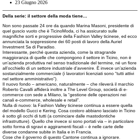
23 Giugno 2026
Della serie: il settore della moda tiene…
Non sono passate 24 ore da quando Marina Masoni, presidente di
quel guscio vuoto che è TicinoModa, ci ha assicurato sulle
magnifiche sorti e progressive della Fashion Valley ticinese, ed ecco
annunciata la soppressione dei 60 posti di lavoro della Auriel
Investment Sa di Paradiso.
Interessante, perché questa azienda, come la stragrande
maggioranza di quelle che compongono il settore in Ticino, non è
un’azienda produttiva nel senso tradizionale del termine, né un fiore
all’occhiello di un settore industriale d’avvenire. È invece un’azienda
sostanzialmente commerciale (i lavoratori licenziati sono “tutti attivi
nel settore amministrativo”).
Il nuovo fondo – americano, naturalmente – che rileverà il marchio
Roberto Cavalli affiderà inoltre a The Level Group, società di e-
commerce con sede a Milano, la “gestione delle operazioni nei
canali e-commerce, wholesale e retail”.
Nulla di nuovo: la Fashion Valley ticinese continua a essere quella
del modello Gucci e Kering. Cosa costoro abbiano lasciato in Ticino
è sotto gli occhi di tutti (a cominciare dalle mastodontiche
infrastrutture). Quello che invece si sono portati via – in particolare
sotto forma di sgravi e aggiramenti fiscali – è nelle carte delle
diverse condanne subite in Italia e in Francia.
Cose che il governo di questo Cantone continua a ignorare.