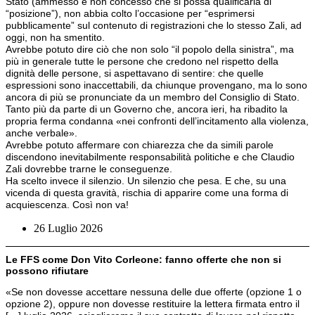
Stato (ammesso e non concesso che si possa qualificarla di
“posizione”), non abbia colto l’occasione per “esprimersi
pubblicamente” sul contenuto di registrazioni che lo stesso Zali, ad
oggi, non ha smentito.
Avrebbe potuto dire ciò che non solo “il popolo della sinistra”, ma
più in generale tutte le persone che credono nel rispetto della
dignità delle persone, si aspettavano di sentire: che quelle
espressioni sono inaccettabili, da chiunque provengano, ma lo sono
ancora di più se pronunciate da un membro del Consiglio di Stato.
Tanto più da parte di un Governo che, ancora ieri, ha ribadito la
propria ferma condanna «nei confronti dell’incitamento alla violenza,
anche verbale».
Avrebbe potuto affermare con chiarezza che da simili parole
discendono inevitabilmente responsabilità politiche e che Claudio
Zali dovrebbe trarne le conseguenze.
Ha scelto invece il silenzio. Un silenzio che pesa. E che, su una
vicenda di questa gravità, rischia di apparire come una forma di
acquiescenza. Così non va!
26 Luglio 2026
Le FFS come Don Vito Corleone: fanno offerte che non si
possono rifiutare
«Se non dovesse accettare nessuna delle due offerte (opzione 1 o
opzione 2), oppure non dovesse restituire la lettera firmata entro il