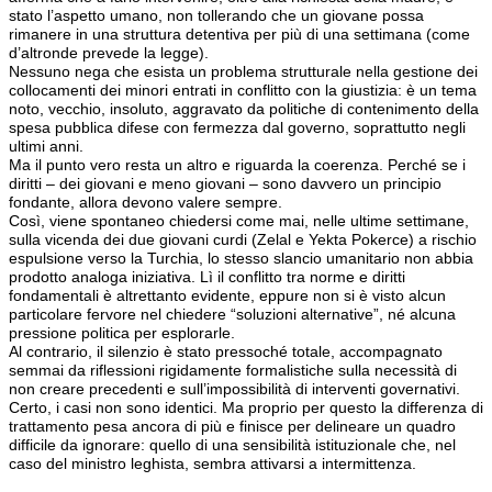
stato l’aspetto umano, non tollerando che un giovane possa
rimanere in una struttura detentiva per più di una settimana (come
d’altronde prevede la legge).
Nessuno nega che esista un problema strutturale nella gestione dei
collocamenti dei minori entrati in conflitto con la giustizia: è un tema
noto, vecchio, insoluto, aggravato da politiche di contenimento della
spesa pubblica difese con fermezza dal governo, soprattutto negli
ultimi anni.
Ma il punto vero resta un altro e riguarda la coerenza. Perché se i
diritti – dei giovani e meno giovani – sono davvero un principio
fondante, allora devono valere sempre.
Così, viene spontaneo chiedersi come mai, nelle ultime settimane,
sulla vicenda dei due giovani curdi (Zelal e Yekta Pokerce) a rischio
espulsione verso la Turchia, lo stesso slancio umanitario non abbia
prodotto analoga iniziativa. Lì il conflitto tra norme e diritti
fondamentali è altrettanto evidente, eppure non si è visto alcun
particolare fervore nel chiedere “soluzioni alternative”, né alcuna
pressione politica per esplorarle.
Al contrario, il silenzio è stato pressoché totale, accompagnato
semmai da riflessioni rigidamente formalistiche sulla necessità di
non creare precedenti e sull’impossibilità di interventi governativi.
Certo, i casi non sono identici. Ma proprio per questo la differenza di
trattamento pesa ancora di più e finisce per delineare un quadro
difficile da ignorare: quello di una sensibilità istituzionale che, nel
caso del ministro leghista, sembra attivarsi a intermittenza.