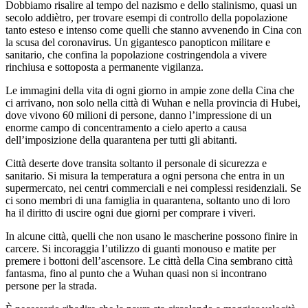
Dobbiamo risalire al tempo del nazismo e dello stalinismo, quasi un
secolo addiètro, per trovare esempi di controllo della popolazione
tanto esteso e intenso come quelli che stanno avvenendo in Cina con
la scusa del coronavirus. Un gigantesco panopticon militare e
sanitario, che confina la popolazione costringendola a vivere
rinchiusa e sottoposta a permanente vigilanza.
Le immagini della vita di ogni giorno in ampie zone della Cina che
ci arrivano, non solo nella città di Wuhan e nella provincia di Hubei,
dove vivono 60 milioni di persone, danno l’impressione di un
enorme campo di concentramento a cielo aperto a causa
dell’imposizione della quarantena per tutti gli abitanti.
Città deserte dove transita soltanto il personale di sicurezza e
sanitario. Si misura la temperatura a ogni persona che entra in un
supermercato, nei centri commerciali e nei complessi residenziali. Se
ci sono membri di una famiglia in quarantena, soltanto uno di loro
ha il diritto di uscire ogni due giorni per comprare i viveri.
In alcune città, quelli che non usano le mascherine possono finire in
carcere. Si incoraggia l’utilizzo di guanti monouso e matite per
premere i bottoni dell’ascensore. Le città della Cina sembrano città
fantasma, fino al punto che a Wuhan quasi non si incontrano
persone per la strada.