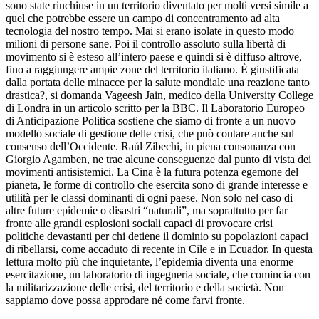
sono state rinchiuse in un territorio diventato per molti versi simile a
quel che potrebbe essere un campo di concentramento ad alta
tecnologia del nostro tempo. Mai si erano isolate in questo modo
milioni di persone sane. Poi il controllo assoluto sulla libertà di
movimento si è esteso all’intero paese e quindi si è diffuso altrove,
fino a raggiungere ampie zone del territorio italiano. È giustificata
dalla portata delle minacce per la salute mondiale una reazione tanto
drastica?, si domanda Vageesh Jain, medico della University College
di Londra in un articolo scritto per la BBC. Il Laboratorio Europeo
di Anticipazione Politica sostiene che siamo di fronte a un nuovo
modello sociale di gestione delle crisi, che può contare anche sul
consenso dell’Occidente. Raúl Zibechi, in piena consonanza con
Giorgio Agamben, ne trae alcune conseguenze dal punto di vista dei
movimenti antisistemici. La Cina è la futura potenza egemone del
pianeta, le forme di controllo che esercita sono di grande interesse e
utilità per le classi dominanti di ogni paese. Non solo nel caso di
altre future epidemie o disastri “naturali”, ma soprattutto per far
fronte alle grandi esplosioni sociali capaci di provocare crisi
politiche devastanti per chi detiene il dominio su popolazioni capaci
di ribellarsi, come accaduto di recente in Cile e in Ecuador. In questa
lettura molto più che inquietante, l’epidemia diventa una enorme
esercitazione, un laboratorio di ingegneria sociale, che comincia con
la militarizzazione delle crisi, del territorio e della società. Non
sappiamo dove possa approdare né come farvi fronte.