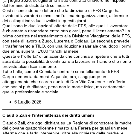
[…] luglio 2026, scioglieremo il suo contratto di lavoro nel rispetto
del termine di disdetta di sei mesi.»
Così si concludono le lettere che la direzione di FFS Cargo ha
inviato ai lavoratori coinvolti nell’ultima riorganizzazione, al termine
dei colloqui individuali svoltisi in questi giorni.
Quali sono le due “opzioni” offerte dalle FFS, alle quali il lavoratore
è chiamato a rispondere entro otto giorni, pena il licenziamento? La
prima consiste nel trasferimento alla Divisione Viaggiatori delle FFS,
con sede di lavoro a Zugo, Lucerna o Goldau. La seconda prevede
il trasferimento a TILO, con una riduzione salariale che, dopo i primi
due anni, supera i 1’000 franchi al mese.
Questa è l’”offerta” di un’azienda che continua a ripetere che a tutti
sarà data la possibilità di continuare a lavorare in Ticino e che non è
previsto alcun licenziamento.
Tutte balle, come il Comitato contro lo smantellamento di FFS
Cargo denuncia da mesi. A questo, ora, si aggiunge un
atteggiamento che ricorda quello di Don Vito Corleone: un’offerta
che non si può rifiutare, pena non la morte fisica, ma certamente
quella professionale e sociale.
6 Luglio 2026
Claudio Zali e l’intermittenza dei diritti umani
Claudio Zali, che oggi dichiara su La Regione di conoscere la madre
del giovane quattordicenne rimasto alla Farera per quasi un mese,
afferma che a farlo intervenire, oltre alla richiesta della madre, è