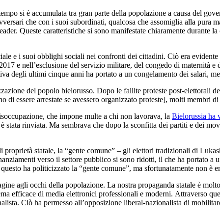
tempo si è accumulata tra gran parte della popolazione a causa del gove
 avversari che con i suoi subordinati, qualcosa che assomiglia alla pura 
leader. Queste caratteristiche si sono manifestate chiaramente durante l
ale e i suoi obblighi sociali nei confronti dei cittadini. Ciò era evidente
l 2017 e nell’esclusione del servizio militare, del congedo di maternità e 
ttiva degli ultimi cinque anni ha portato a un congelamento dei salari, me
zzazione del popolo bielorusso. Dopo le fallite proteste post-elettorali 
o di essere arrestate se avessero organizzato proteste], molti membri di 
 disoccupazione, che impone multe a chi non lavorava, la
Bielorussia ha 
a è stata rinviata. Ma sembrava che dopo la sconfitta dei partiti e dei
 proprietà statale, la “gente comune” – gli elettori tradizionali di Luka
nanziamenti verso il settore pubblico si sono ridotti, il che ha portato a 
 questo ha politicizzato la “gente comune”, ma sfortunatamente non è e
mmagine agli occhi della popolazione. La nostra propaganda statale è mo
ema efficace di media elettronici professionali e moderni. Attraverso qu
lista. Ciò ha permesso all’opposizione liberal-nazionalista di mobilitare i