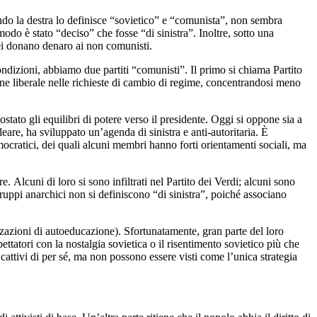
ando la destra lo definisce “sovietico” e “comunista”, non sembra
odo è stato “deciso” che fosse “di sinistra”. Inoltre, sotto una
pei donano denaro ai non comunisti.
ndizioni, abbiamo due partiti “comunisti”. Il primo si chiama Partito
one liberale nelle richieste di cambio di regime, concentrandosi meno
ato gli equilibri di potere verso il presidente. Oggi si oppone sia a
are, ha sviluppato un’agenda di sinistra e anti-autoritaria. È
emocratici, dei quali alcuni membri hanno forti orientamenti sociali, ma
 Alcuni di loro si sono infiltrati nel Partito dei Verdi; alcuni sono
 gruppi anarchici non si definiscono “di sinistra”, poiché associano
zazioni di autoeducazione). Sfortunatamente, gran parte del loro
ttatori con la nostalgia sovietica o il risentimento sovietico più che
attivi di per sé, ma non possono essere visti come l’unica strategia