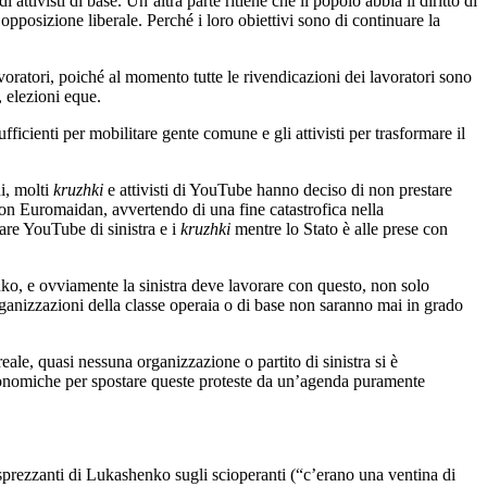
attivisti di base. Un’altra parte ritiene che il popolo abbia il diritto di
’opposizione liberale. Perché i loro obiettivi sono di continuare la
oratori, poiché al momento tutte le rivendicazioni dei lavoratori sono
, elezioni eque.
ufficienti per mobilitare gente comune e gli attivisti per trasformare il
ni, molti
kruzhki
e attivisti di YouTube hanno deciso di non prestare
con Euromaidan, avvertendo di una fine catastrofica nella
are YouTube di sinistra e i
kruzhki
mentre lo Stato è alle prese con
ko, e ovviamente la sinistra deve lavorare con questo, non solo
rganizzazioni della classe operaia o di base non saranno mai in grado
eale, quasi nessuna organizzazione o partito di sinistra si è
conomiche per spostare queste proteste da un’agenda puramente
e sprezzanti di Lukashenko sugli scioperanti (“c’erano una ventina di