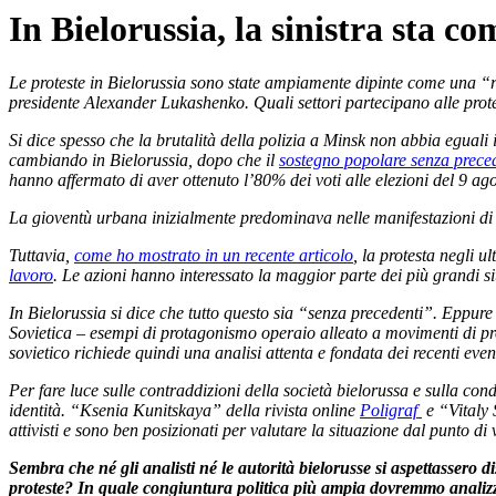
In Bielorussia, la sinistra sta co
Le proteste in Bielorussia sono state ampiamente dipinte come una “r
presidente Alexander Lukashenko. Quali settori partecipano alle prote
Si dice spesso che la brutalità della polizia a Minsk non abbia egual
cambiando in Bielorussia, dopo che il
sostegno popolare senza preced
hanno affermato di aver ottenuto l’80% dei voti alle elezioni del 9 agost
La gioventù urbana inizialmente predominava nelle manifestazioni di
Tuttavia,
come ho mostrato in un recente articolo
, la protesta negli
lavoro
. Le azioni
hanno interessato la maggior parte dei più grandi sit
In Bielorussia si dice che tutto questo sia “senza precedenti”. Eppure 
Sovietica – esempi di protagonismo operaio alleato a movimenti di pro
sovietico richiede quindi una analisi attenta e fondata dei recenti even
Per fare luce sulle contraddizioni della società bielorussa e sulla con
identità. “Ksenia Kunitskaya” della rivista online
Poligraf
e “Vitaly
attivisti e sono ben posizionati per valutare la situazione dal punto di 
Sembra che né gli analisti né le autorità bielorusse si aspettassero d
proteste? In quale congiuntura politica più ampia dovremmo analizz