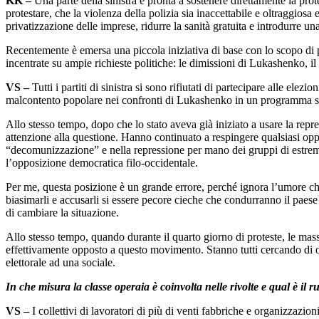
KK –
Una parte della sinistra è pronta a sostenere direttamente la protes
protestare, che la violenza della polizia sia inaccettabile e oltraggiosa
privatizzazione delle imprese, ridurre la sanità gratuita e introdurre u
Recentemente è emersa una piccola iniziativa di base con lo scopo di p
incentrate su ampie richieste politiche: le dimissioni di Lukashenko, il r
VS –
Tutti i partiti di sinistra si sono rifiutati di partecipare alle el
malcontento popolare nei confronti di Lukashenko in un programma so
Allo stesso tempo, dopo che lo stato aveva già iniziato a usare la repres
attenzione alla questione. Hanno continuato a respingere qualsiasi op
“decomunizzazione” e nella repressione per mano dei gruppi di estrema
l’opposizione democratica filo-occidentale.
Per me, questa posizione è un grande errore, perché ignora l’umore ch
biasimarli e accusarli si essere pecore cieche che condurranno il paes
di cambiare la situazione.
Allo stesso tempo, quando durante il quarto giorno di proteste, le masse 
effettivamente opposto a questo movimento. Stanno tutti cercando di 
elettorale ad una sociale.
In che misura la classe operaia è coinvolta nelle rivolte e qual è il r
VS –
I collettivi di lavoratori di più di venti fabbriche e organizzazi