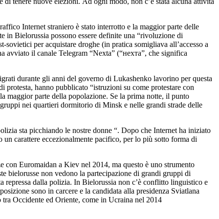
ti e di tenere nuove elezioni. Ad ogni modo, non c’è stata alcuna attività
affico Internet straniero è stato interrotto e la maggior parte delle
te in Bielorussia possono essere definite una “rivoluzione di
-sovietici per acquistare droghe (in pratica somigliava all’accesso a
 ha avviato il canale Telegram “Nexta” (“нехта”, che significa
emigrati durante gli anni del governo di Lukashenko lavorino per questa
 di protesta, hanno pubblicato “istruzioni su come protestare con
lla maggior parte della popolazione. Se la prima notte, il punto
gruppi nei quartieri dormitorio di Minsk e nelle grandi strade delle
polizia sta picchiando le nostre donne “. Dopo che Internet ha iniziato
o un carattere eccezionalmente pacifico, per lo più sotto forma di
ianze con Euromaidan a Kiev nel 2014, ma questo è uno strumento
te bielorusse non vedono la partecipazione di grandi gruppi di
epressa dalla polizia. In Bielorussia non c’è conflitto linguistico e
posizione sono in carcere e la candidata alla presidenza Sviatlana
o tra Occidente ed Oriente, come in Ucraina nel 2014