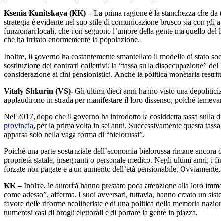
Ksenia Kunitskaya (KK) –
La prima ragione è la stanchezza che da 
strategia è evidente nel suo stile di comunicazione brusco sia con gli
funzionari locali, che non seguono l’umore della gente ma quello del 
che ha irritato enormemente la popolazione.
Inoltre, il governo ha costantemente smantellato il modello di stato soci
sostituzione dei contratti collettivi; la “tassa sulla disoccupazione” de
considerazione ai fini pensionistici. Anche la politica monetaria restri
Vitaly Shkurin (VS)-
Gli ultimi dieci anni hanno visto una depolitici
applaudirono in strada per manifestare il loro dissenso, poiché temevan
Nel 2017, dopo che il governo ha introdotto la cosiddetta tassa sulla
provincia
, per la prima volta in sei anni. Successivamente questa tass
apparsa solo nella vaga forma di “bielorussi”.
Poiché una parte sostanziale dell’economia bielorussa rimane ancora di
proprietà statale, insegnanti o personale medico. Negli ultimi anni, i fi
forzate non pagate e a un aumento dell’età pensionabile. Ovviamente,
KK –
Inoltre, le autorità hanno prestato poca attenzione alla loro i
come adesso”, afferma. I suoi avversari, tuttavia, hanno creato un sist
favore delle riforme neoliberiste e di una politica della memoria naziona
numerosi casi di brogli elettorali e di portare la gente in piazza.