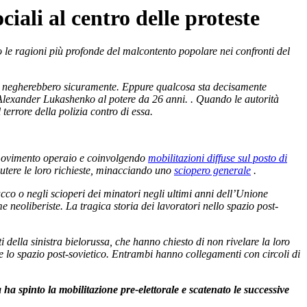
ciali al centro delle proteste
le ragioni più profonde del malcontento popolare nei confronti del
unes negherebbero sicuramente. Eppure qualcosa sta decisamente
e Alexander Lukashenko
al potere da 26 anni.
. Quando le autorità
 terrore della polizia contro di essa.
l movimento operaio e coinvolgendo
mobilitazioni diffuse sul posto di
scutere le loro richieste, minacciando uno
sciopero generale
.
acco o negli scioperi dei minatori negli ultimi anni dell’Unione
neoliberiste. La tragica storia dei lavoratori nello spazio post-
 della sinistra bielorussa, che hanno chiesto di non rivelare la loro
e lo spazio post-sovietico. Entrambi hanno collegamenti con circoli di
 ha spinto la mobilitazione pre-elettorale e scatenato le successive