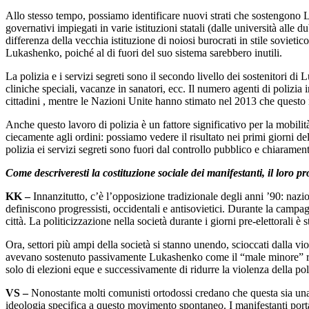
Allo stesso tempo, possiamo identificare nuovi strati che sostengono Lu
governativi impiegati in varie istituzioni statali (dalle università all
differenza della vecchia istituzione di noiosi burocrati in stile sovietic
Lukashenko, poiché al di fuori del suo sistema sarebbero inutili.
La polizia e i servizi segreti sono il secondo livello dei sostenitori d
cliniche speciali, vacanze in sanatori, ecc. Il numero agenti di polizi
cittadini , mentre le Nazioni Unite hanno stimato nel 2013 che quest
Anche questo lavoro di polizia è un fattore significativo per la mobilit
ciecamente agli ordini: possiamo vedere il risultato nei primi giorni de
polizia ei servizi segreti sono fuori dal controllo pubblico e chiarame
Come descriveresti la costituzione sociale dei manifestanti, il loro pro
KK –
Innanzitutto, c’è l’opposizione tradizionale degli anni ’90: nazion
definiscono progressisti, occidentali e antisovietici. Durante la campa
città. La politicizzazione nella società durante i giorni pre-elettorali è
Ora, settori più ampi della società si stanno unendo, scioccati dalla vi
avevano sostenuto passivamente Lukashenko come il “male minore” rispe
solo di elezioni eque e successivamente di ridurre la violenza della pol
VS –
Nonostante molti comunisti ortodossi credano che questa sia una 
ideologia specifica a questo movimento spontaneo. I manifestanti port