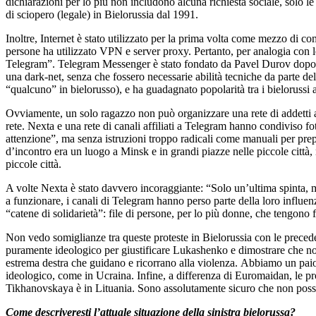
dichiarazioni per lo più non includono alcuna richiesta sociale, solo le 
di sciopero (legale) in Bielorussia dal 1991.
Inoltre, Internet è stato utilizzato per la prima volta come mezzo di comu
persone ha utilizzato VPN e server proxy. Pertanto, per analogia con le
Telegram”. Telegram Messenger è stato fondato da Pavel Durov dopo la e
una dark-net, senza che fossero necessarie abilità tecniche da parte d
“qualcuno” in bielorusso), e ha guadagnato popolarità tra i bielorussi a
Ovviamente, un solo ragazzo non può organizzare una rete di addetti ai 
rete. Nexta e una rete di canali affiliati a Telegram hanno condiviso f
attenzione”, ma senza istruzioni troppo radicali come manuali per prepa
d’incontro era un luogo a Minsk e in grandi piazze nelle piccole città,
piccole città.
A volte Nexta è stato davvero incoraggiante: “Solo un’ultima spinta, mos
a funzionare, i canali di Telegram hanno perso parte della loro influen
“catene di solidarietà”: file di persone, per lo più donne, che tengono fi
Non vedo somiglianze tra queste proteste in Bielorussia con le prece
puramente ideologico per giustificare Lukashenko e dimostrare che non
estrema destra che guidano e ricorrano alla violenza. Abbiamo un paio d
ideologico, come in Ucraina. Infine, a differenza di Euromaidan, le pr
Tikhanovskaya è in Lituania. Sono assolutamente sicuro che non possa
Come descriveresti l’attuale situazione della sinistra bielorussa?