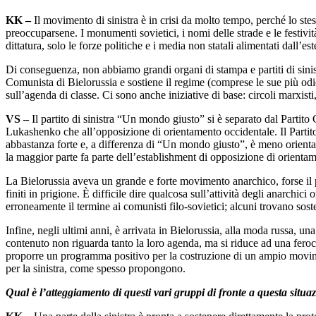
KK –
Il movimento di sinistra è in crisi da molto tempo, perché lo st
preoccuparsene. I monumenti sovietici, i nomi delle strade e le festivit
dittatura, solo le forze politiche e i media non statali alimentati dal
Di conseguenza, non abbiamo grandi organi di stampa e partiti di sinis
Comunista di Bielorussia e sostiene il regime (comprese le sue più odi
sull’agenda di classe. Ci sono anche iniziative di base: circoli marxisti
VS –
Il partito di sinistra “Un mondo giusto” si è separato dal Parti
Lukashenko che all’opposizione di orientamento occidentale. Il Partito 
abbastanza forte e, a differenza di “Un mondo giusto”, è meno orientato 
la maggior parte fa parte dell’establishment di opposizione di orienta
La Bielorussia aveva un grande e forte movimento anarchico, forse il pi
finiti in prigione. È difficile dire qualcosa sull’attività degli anarchi
erroneamente il termine ai comunisti filo-sovietici; alcuni trovano sos
Infine, negli ultimi anni, è arrivata in Bielorussia, alla moda russa, u
contenuto non riguarda tanto la loro agenda, ma si riduce ad una feroce
proporre un programma positivo per la costruzione di un ampio movi
per la sinistra, come spesso propongono.
Qual è l’atteggiamento di questi vari gruppi di fronte a questa situazi