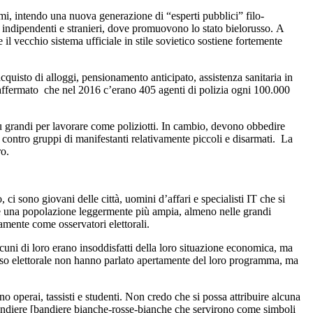
imi, intendo una nuova generazione di “esperti pubblici” filo-
li, indipendenti e stranieri, dove promuovono lo stato bielorusso. A
e il vecchio sistema ufficiale in stile sovietico sostiene fortemente
acquisto di alloggi, pensionamento anticipato, assistenza sanitaria in
ha affermato che nel 2016 c’erano 405 agenti di polizia ogni 100.000
 più grandi per lavorare come poliziotti. In cambio, devono obbedire
i contro gruppi di manifestanti relativamente piccoli e disarmati. La
ro.
, ci sono giovani delle città, uomini d’affari e specialisti IT che si
tare una popolazione leggermente più ampia, almeno nelle grandi
ivamente come osservatori elettorali.
Alcuni di loro erano insoddisfatti della loro situazione economica, ma
esso elettorale non hanno parlato apertamente del loro programma, ma
 operai, tassisti e studenti. Non credo che si possa attribuire alcuna
bandiere [bandiere bianche-rosse-bianche che servirono come simboli