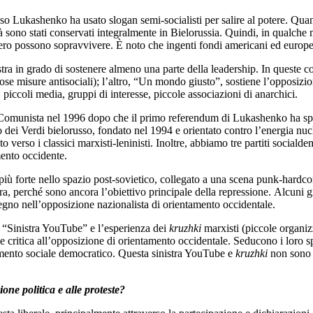
esso Lukashenko ha usato slogan semi-socialisti per salire al potere. Qu
à sono stati conservati integralmente in Bielorussia. Quindi, in qualche m
l’estero possono sopravvivere. È noto che ingenti fondi americani ed euro
tra in grado di sostenere almeno una parte della leadership. In queste co
ose misure antisociali); l’altro, “Un mondo giusto”, sostiene l’opposizi
, piccoli media, gruppi di interesse, piccole associazioni di anarchici.
to Comunista nel 1996 dopo che il primo referendum di Lukashenko ha spost
dei Verdi bielorusso, fondato nel 1994 e orientato contro l’energia nucle
verso i classici marxisti-leninisti. Inoltre, abbiamo tre partiti sociald
mento occidente.
ù forte nello spazio post-sovietico, collegato a una scena punk-hardcore.
ci ora, perché sono ancora l’obiettivo principale della repressione. Alcuni
tegno nell’opposizione nazionalista di orientamento occidentale.
na “Sinistra YouTube” e l’esperienza dei
kruzhki
marxisti (piccole organiz
 critica all’opposizione di orientamento occidentale. Seducono i loro spe
mento sociale democratico. Questa sinistra YouTube e
kruzhki
non sono c
one politica e alle proteste?