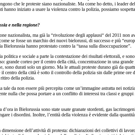
gono che le proteste siano nazionaliste. Ma come ho detto, i leader del
nti hanno iniziato a usare la violenza contro la polizia, possiamo sospetta
ssia e nella regione?
zione nazionalista, ma già la “rivoluzione degli applausi“ del 2011 no
to come se fosse un marchio dei nuovi bielorussi, di successo e più “euro
 la Bielorussia hanno protestato contro la “tassa sulla disoccupazione”.
litica e sociale a parte la contestazione dei risultati elettorali, e sono
o: grande corteo per il centro della città, concentrazione in una grande
 sono durati solo un giorno. Ma le attuali proteste durano già da quattr
centro della città è sotto il controllo della polizia sin dalle prime ore de
itiro della polizia.
ntata tale da non essere più percepita come un’immagine astratta nei noti
e nulla che possa portare a un conflitto di interessi tra classi e gruppi 
 d’ora in Bielorussia sono state usate granate stordenti, gas lacrimogeni
ngare i disordini. Inoltre, l’entità della violenza è evidente dalla quan
dimensione dell’attività di protesta: dichiarazioni dei collettivi di lavor