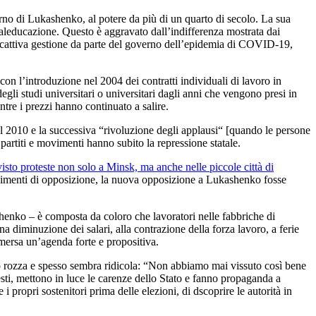
rno di Lukashenko, al potere da più di un quarto di secolo. La sua
maleducazione. Questo è aggravato dall’indifferenza mostrata dai
a cattiva gestione da parte del governo dell’epidemia di COVID-19,
 con l’introduzione nel 2004 dei contratti individuali di lavoro in
degli studi universitari o universitari dagli anni che vengono presi in
ntre i prezzi hanno continuato a salire.
del 2010 e la successiva “rivoluzione degli applausi“ [quando le persone
partiti e movimenti hanno subito la repressione statale.
visto proteste non solo a Minsk, ma anche nelle piccole città di
 movimenti di opposizione, la nuova opposizione a Lukashenko fosse
shenko – è composta da coloro che lavoratori nelle fabbriche di
una diminuzione dei salari, alla contrazione della forza lavoro, a ferie
mersa un’agenda forte e propositiva.
lto rozza e spesso sembra ridicola: “Non abbiamo mai vissuto così bene
esti, mettono in luce le carenze dello Stato e fanno propaganda a
 propri sostenitori prima delle elezioni, di dscoprire le autorità in