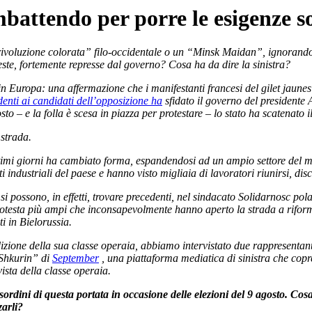
mbattendo per porre le esigenze so
ivoluzione colorata” filo-occidentale o un “Minsk Maidan”, ignorando 
ste, fortemente represse dal governo? Cosa ha da dire la sinistra?
i in Europa: una affermazione che i manifestanti francesi del gilet ja
enti ai candidati dell’opposizione ha
sfidato il governo del president
o – e la folla è scesa in piazza per protestare – lo stato ha scatenato il
 strada.
 ultimi giorni ha cambiato forma, espandendosi ad un ampio settore de
i industriali del paese e hanno visto migliaia di lavoratori riunirsi, di
si possono, in effetti, trovare precedenti, nel sindacato Solidarnosc pol
testa più ampi che inconsapevolmente hanno aperto la strada a riforme 
ti in Bielorussia.
dizione della sua classe operaia, abbiamo intervistato due rappresentanti
 Shkurin” di
September
, una piattaforma mediatica di sinistra che copr
vista della classe operaia.
isordini di questa portata in occasione delle elezioni del 9 agosto. Cosa
arli?