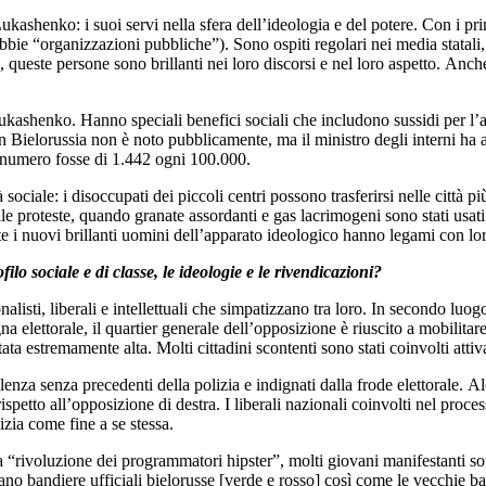
kashenko: i suoi servi nella sfera dell’ideologia e del potere. Con i pr
e dubbie “organizzazioni pubbliche”). Sono ospiti regolari nei media stata
o, queste persone sono brillanti nei loro discorsi e nel loro aspetto. Anch
i Lukashenko. Hanno speciali benefici sociali che includono sussidi per l’
a in Bielorussia non è noto pubblicamente, ma il ministro degli interni 
o numero fosse di 1.442 ogni 100.000.
à sociale: i disoccupati dei piccoli centri possono trasferirsi nelle città
lle proteste, quando granate assordanti e gas lacrimogeni sono stati usat
nte i nuovi brillanti uomini dell’apparato ideologico hanno legami con lo
filo sociale e di classe, le ideologie e le rivendicazioni?
alisti, liberali e intellettuali che simpatizzano tra loro. In secondo luogo
gna elettorale, il quartier generale dell’opposizione è riuscito a mobili
 stata estremamente alta. Molti cittadini scontenti sono stati coinvolti att
olenza senza precedenti della polizia e indignati dalla frode elettorale. 
tto all’opposizione di destra. I liberali nazionali coinvolti nel proc
izia come fine a se stessa.
“rivoluzione dei programmatori hipster”, molti giovani manifestanti sono
ano bandiere ufficiali bielorusse [verde e rosso] così come le vecchie 