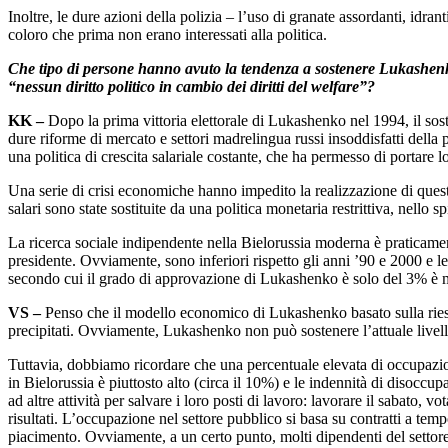
Inoltre, le dure azioni della polizia – l’uso di granate assordanti, idr
coloro che prima non erano interessati alla politica.
Che tipo di persone hanno avuto la tendenza a sostenere Lukashen
“nessun diritto politico in cambio dei diritti del welfare”?
KK –
Dopo la prima vittoria elettorale di Lukashenko nel 1994, il sos
dure riforme di mercato e settori madrelingua russi insoddisfatti della
una politica di crescita salariale costante, che ha permesso di portare 
Una serie di crisi economiche hanno impedito la realizzazione di quest
salari sono state sostituite da una politica monetaria restrittiva, nello 
La ricerca sociale indipendente nella Bielorussia moderna è praticamente
presidente. Ovviamente, sono inferiori rispetto gli anni ’90 e 2000 e l
secondo cui il grado di approvazione di Lukashenko è solo del 3% è 
VS –
Penso che il modello economico di Lukashenko basato sulla riespor
precipitati. Ovviamente, Lukashenko non può sostenere l’attuale livello
Tuttavia, dobbiamo ricordare che una percentuale elevata di occupazione
in Bielorussia è piuttosto alto (circa il 10%) e le indennità di disocc
ad altre attività per salvare i loro posti di lavoro: lavorare il sabato, 
risultati. L’occupazione nel settore pubblico si basa su contratti a t
piacimento. Ovviamente, a un certo punto, molti dipendenti del settore