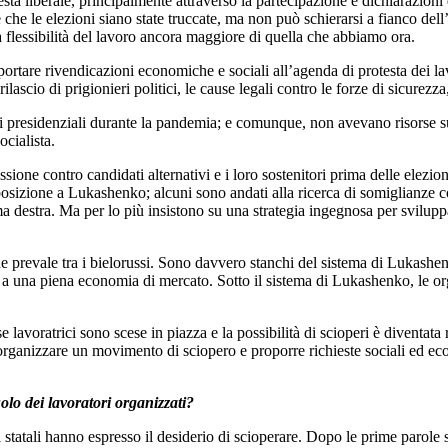
ta liberale, principalmente attraverso la partecipazione e dichiarazioni di 
 e che le elezioni siano state truccate, ma non può schierarsi a fianco dell
na flessibilità del lavoro ancora maggiore di quella che abbiamo ora.
ortare rivendicazioni economiche e sociali all’agenda di protesta dei lav
ilascio di prigionieri politici, le cause legali contro le forze di sicurezza
ezioni presidenziali durante la pandemia; e comunque, non avevano risorse s
cialista.
sione contro candidati alternativi e i loro sostenitori prima delle elezio
posizione a Lukashenko; alcuni sono andati alla ricerca di somiglianze 
 destra. Ma per lo più insistono su una strategia ingegnosa per svilupp
e prevale tra i bielorussi. Sono davvero stanchi del sistema di Lukashen
e a una piena economia di mercato. Sotto il sistema di Lukashenko, le o
lavoratrici sono scese in piazza e la possibilità di scioperi è diventata r
organizzare un movimento di sciopero e proporre richieste sociali ed e
uolo dei lavoratori organizzati?
oni statali hanno espresso il desiderio di scioperare. Dopo le prime parol