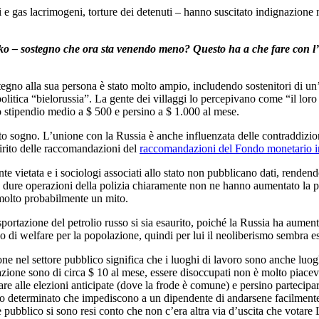
anti e gas lacrimogeni, torture dei detenuti – hanno suscitato indignazion
ko – sostegno che ora sta venendo meno? Questo ha a che fare con l
tegno alla sua persona è stato molto ampio, includendo sostenitori di un’
 politica “bielorussia”. La gente dei villaggi lo percepivano come “il lo
lo stipendio medio a $ 500 e persino a $ 1.000 al mese.
o sogno. L’unione con la Russia è anche influenzata delle contraddizioni
spirito delle raccomandazioni del
raccomandazioni del Fondo monetario i
 vietata e i sociologi associati allo stato non pubblicano dati, rendendo
e dure operazioni della polizia chiaramente non ne hanno aumentato la po
molto probabilmente un mito.
tazione del petrolio russo si sia esaurito, poiché la Russia ha aumentato
 di welfare per la popolazione, quindi per lui il neoliberismo sembra ess
 nel settore pubblico significa che i luoghi di lavoro sono anche luoghi
upazione sono di circa $ 10 al mese, essere disoccupati non è molto piac
votare alle elezioni anticipate (dove la frode è comune) e persino partecipa
empo determinato che impediscono a un dipendente di andarsene facilmente
 pubblico si sono resi conto che non c’era altra via d’uscita che votar