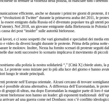
richieste di fermare la violenza della polizia, di rilasciare tutti i detenu
nicazione efficiente, anche se durante i primi tre giorni di proteste, il tr
 “rivoluzioni di Twitter” durante la primavera araba del 2011, le protes
ssere emigrato dalla Russia ed è diventato popolare tra gli utenti post
ell’utente). Nel 2018, un giovane emigrante dalla Bielorussia in Polonia
 causa dei post “insider” sulle autorità bielorusse.
lavori, e ci sono sospetti che vari giornalisti e specialisti dei media 
oto e video da diversi luoghi durante le proteste. Prima della prima notte
rare le molotov. Inoltre, Nexta ha fornito scenari di proteste seguiti da
 nelle due notti successive lo scenario implicava il movimento di piccoli 
triamo alla polizia la nostra solidarietà “,” [Città X] chiede aiuto, la 
za. Le proteste sono iniziate per lo più alla luce del giorno e hanno avut
ori lungo le strade principali.
denti proteste nell’Europa orientale. Alcuni cercano di trovare somigl
 è possibile alcuna alternativa. A differenza dell’Euromaidan, le protes
i gruppi di ultras, ma dopo Euromaidan la maggior parte di loro è stata r
oteste bielorusse non hanno un leader: gli esponenti tradizionali dell’op
 arrivare ad una guerra come nel Donbass: non c’è conflitto ideologic