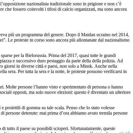
l’opposizione nazionalista tradizionale sono in prigione e non c’è
re che fossero coinvolti i tifosi di calcio organizzati, ma sono ancora
n aveva più un programma del genere. Dopo il Maidan ucraino nel 2014,
pei”. Le proteste in corso sono ancora più allontanate dal nazionalismo
 sparse per la Bielorussia. Prima del 2017, quasi tutte le grandi
 piazza e successivo duro pestaggio da parte della della polizia. Ad
o giorni in diverse città e paesi, non solo a Minsk. Anche nella
lla sera. Per tutta la sera e la notte, le proteste possono verificarsi in
ziari. Molte persone l’hanno visto e sperimentato di persona o hanno
sociali opposti, ma solo nuove elezioni: questo è diventato un ulteriore
 e proiettili di gomma su tale scala. Penso che lo stato volesse
tità di persone detenute: mai prima d’ora abbiamo avuto tremila persone
o di tutto il paese su possibili scioperi. Sfortunatamente, queste