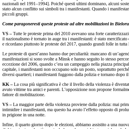
nazionali nel 1991–1994]. Poiché questi ultimi dominano, alcuni sosten
stato alcun conflitto sui simboli tra i manifestanti. Quando i manifesta
piccoli gruppi.
Come paragoneresti queste proteste ad altre mobilitazioni in Bieloru
VS –
Tutte le proteste prima del 2010 avevano una forte caratterizza
il nazionalismo è tornato in auge tra i manifestanti: è stato mercifica
e ricordano piuttosto le proteste del 2017, quando grandi folle in tutta
Le proteste di quest’anno hanno due peculiarità: mancano di un’agenda po
manifestazioni si sono svolte a Minsk e hanno seguito lo stesso percors
eccezione del 2006, quando c’era un campeggio nella piazza principale,
capitale, i manifestanti non occupano solo un posto, soprattutto perché il 
diversi quartieri; i manifestanti fuggono dalla polizia e tornano dopo il r
KK –
La cosa più significativa è che il livello della violenza è dive
avuto vittime tra amici e parenti. L’opposizione non propone formalment
fattore di mobilitazione.
VS –
La maggior parte della violenza proviene dalla polizia: mai prima
intimidire i manifestanti, ma questo ha avuto l’effetto opposto di prolu
in prigione in una notte.
Infine, il quarto giorno dopo le elezioni, abbiamo assistito a una nuova 