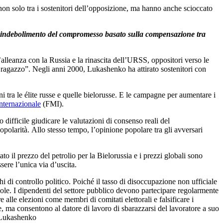
e non solo tra i sostenitori dell’opposizione, ma hanno anche scioccato
’indebolimento del compromesso basato sulla compensazione tra
alleanza con la Russia e la rinascita dell’URSS, oppositori verso le
ro ragazzo”. Negli anni 2000, Lukashenko ha attirato sostenitori con
 tra le élite russe e quelle bielorusse. E le campagne per aumentare i
nternazionale
(FMI).
 difficile giudicare le valutazioni di consenso reali del
polarità. Allo stesso tempo, l’opinione popolare tra gli avversari
 il prezzo del petrolio per la Bielorussia e i prezzi globali sono
ere l’unica via d’uscita.
 di controllo politico. Poiché il tasso di disoccupazione non ufficiale
evole. I dipendenti del settore pubblico devono partecipare regolarmente
re alle elezioni come membri di comitati elettorali e falsificare i
, ma consentono al datore di lavoro di sbarazzarsi del lavoratore a suo
e Lukashenko