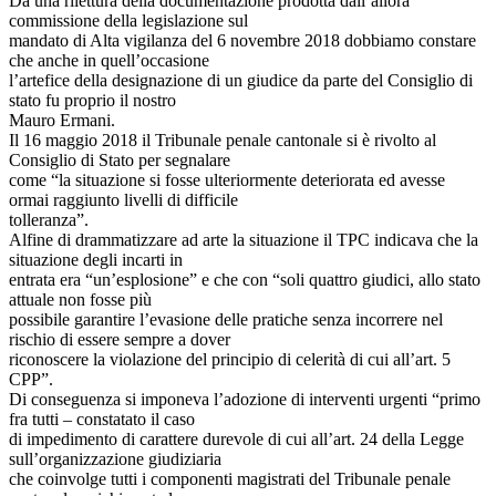
Da una rilettura della documentazione prodotta dall’allora
commissione della legislazione sul
mandato di Alta vigilanza del 6 novembre 2018 dobbiamo constare
che anche in quell’occasione
l’artefice della designazione di un giudice da parte del Consiglio di
stato fu proprio il nostro
Mauro Ermani.
Il 16 maggio 2018 il Tribunale penale cantonale si è rivolto al
Consiglio di Stato per segnalare
come “la situazione si fosse ulteriormente deteriorata ed avesse
ormai raggiunto livelli di difficile
tolleranza”.
Alfine di drammatizzare ad arte la situazione il TPC indicava che la
situazione degli incarti in
entrata era “un’esplosione” e che con “soli quattro giudici, allo stato
attuale non fosse più
possibile garantire l’evasione delle pratiche senza incorrere nel
rischio di essere sempre a dover
riconoscere la violazione del principio di celerità di cui all’art. 5
CPP”.
Di conseguenza si imponeva l’adozione di interventi urgenti “primo
fra tutti – constatato il caso
di impedimento di carattere durevole di cui all’art. 24 della Legge
sull’organizzazione giudiziaria
che coinvolge tutti i componenti magistrati del Tribunale penale