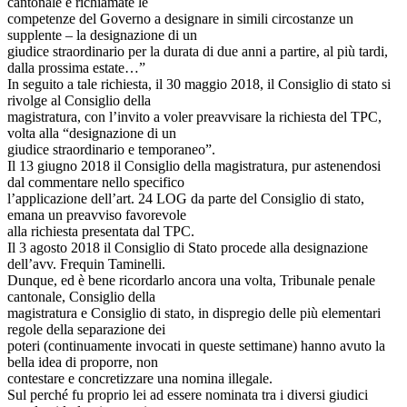
cantonale e richiamate le
competenze del Governo a designare in simili circostanze un
supplente – la designazione di un
giudice straordinario per la durata di due anni a partire, al più tardi,
dalla prossima estate…”
In seguito a tale richiesta, il 30 maggio 2018, il Consiglio di stato si
rivolge al Consiglio della
magistratura, con l’invito a voler preavvisare la richiesta del TPC,
volta alla “designazione di un
giudice straordinario e temporaneo”.
Il 13 giugno 2018 il Consiglio della magistratura, pur astenendosi
dal commentare nello specifico
l’applicazione dell’art. 24 LOG da parte del Consiglio di stato,
emana un preavviso favorevole
alla richiesta presentata dal TPC.
Il 3 agosto 2018 il Consiglio di Stato procede alla designazione
dell’avv. Frequin Taminelli.
Dunque, ed è bene ricordarlo ancora una volta, Tribunale penale
cantonale, Consiglio della
magistratura e Consiglio di stato, in dispregio delle più elementari
regole della separazione dei
poteri (continuamente invocati in queste settimane) hanno avuto la
bella idea di proporre, non
contestare e concretizzare una nomina illegale.
Sul perché fu proprio lei ad essere nominata tra i diversi giudici