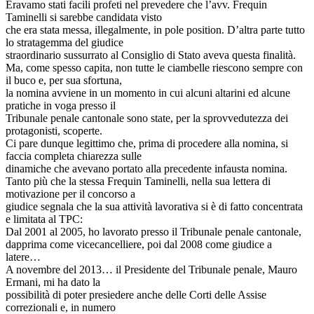
Eravamo stati facili profeti nel prevedere che l’avv. Frequin
Taminelli si sarebbe candidata visto
che era stata messa, illegalmente, in pole position. D’altra parte tutto
lo stratagemma del giudice
straordinario sussurrato al Consiglio di Stato aveva questa finalità.
Ma, come spesso capita, non tutte le ciambelle riescono sempre con
il buco e, per sua sfortuna,
la nomina avviene in un momento in cui alcuni altarini ed alcune
pratiche in voga presso il
Tribunale penale cantonale sono state, per la sprovvedutezza dei
protagonisti, scoperte.
Ci pare dunque legittimo che, prima di procedere alla nomina, si
faccia completa chiarezza sulle
dinamiche che avevano portato alla precedente infausta nomina.
Tanto più che la stessa Frequin Taminelli, nella sua lettera di
motivazione per il concorso a
giudice segnala che la sua attività lavorativa si è di fatto concentrata
e limitata al TPC:
Dal 2001 al 2005, ho lavorato presso il Tribunale penale cantonale,
dapprima come vicecancelliere, poi dal 2008 come giudice a
latere…
A novembre del 2013… il Presidente del Tribunale penale, Mauro
Ermani, mi ha dato la
possibilità di poter presiedere anche delle Corti delle Assise
correzionali e, in numero