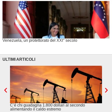
Venezuela, un protettorato del XXI° secolo
ULTIMI ARTICOLI
Il crollo della borsa di Seul e la bolla mondiale
Ce
dell’AI