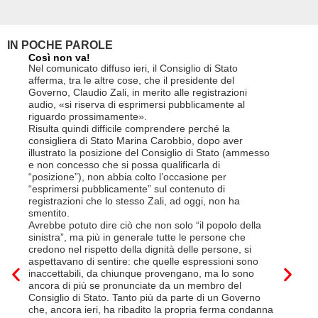
IN POCHE PAROLE
Così non va!
Le FFS
non si 
ni,
Nel comunicato diffuso ieri, il Consiglio di Stato
«Se non
 ci
afferma, tra le altre cose, che il presidente del
(opzion
della
Governo, Claudio Zali, in merito alle registrazioni
la lette
audio, «si riserva di esprimersi pubblicamente al
suo cont
riguardo prossimamente».
disdetta
Risulta quindi difficile comprendere perché la
Così si 
consigliera di Stato Marina Carobbio, dopo aver
Cargo ha
 il
illustrato la posizione del Consiglio di Stato (ammesso
riorgani
e non concesso che si possa qualificarla di
svoltisi 
ello
“posizione”), non abbia colto l’occasione per
Quali so
“esprimersi pubblicamente” sul contenuto di
il lavor
ori
registrazioni che lo stesso Zali, ad oggi, non ha
pena il
”).
smentito.
trasferi
Avrebbe potuto dire ciò che non solo “il popolo della
sede di
a
sinistra”, ma più in generale tutte le persone che
prevede
e a
credono nel rispetto della dignità delle persone, si
salarial
aspettavano di sentire: che quelle espressioni sono
franchi
inaccettabili, da chiunque provengano, ma lo sono
Questa è
 a
ancora di più se pronunciate da un membro del
ripetere
Consiglio di Stato. Tanto più da parte di un Governo
a lavora
di
che, ancora ieri, ha ribadito la propria ferma condanna