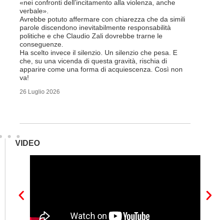
licenzi
re).
«nei confronti dell’incitamento alla violenza, anche
Tutte b
re
verbale».
di FFS 
Avrebbe potuto affermare con chiarezza che da simili
aggiung
parole discendono inevitabilmente responsabilità
Vito Cor
politiche e che Claudio Zali dovrebbe trarne le
non la 
conseguenze.
professi
Ha scelto invece il silenzio. Un silenzio che pesa. E
che, su una vicenda di questa gravità, rischia di
6 Luglio
apparire come una forma di acquiescenza. Così non
va!
26 Luglio 2026
VIDEO