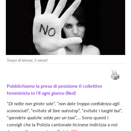
Tempo di lettura:
3
minuti
Pubblichiamo la presa di posizione Il collettivo
femminista
Io l’8 ogni giorn
o (Red)
“
Di notte non girate sole
”, “
non date troppa confidenza agli
sconosciuti
”, “
evitate di fare autostop
”, “
evitate i luoghi bui
”,
“
spendete qualche soldo per un taxi
”,… Sono questi i
consigli che la Polizia cantonale ticinese indirizza a noi