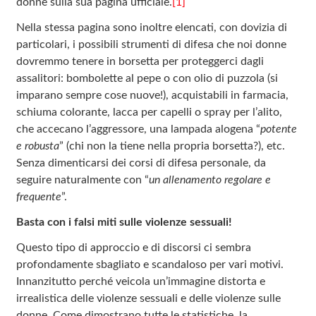
donne sulla sua pagina ufficiale.
[1]
Nella stessa pagina sono inoltre elencati, con dovizia di
particolari, i possibili strumenti di difesa che noi donne
dovremmo tenere in borsetta per proteggerci dagli
assalitori: bombolette al pepe o con olio di puzzola (si
imparano sempre cose nuove!), acquistabili in farmacia,
schiuma colorante, lacca per capelli o spray per l’alito,
che accecano l’aggressore, una lampada alogena “
potente
e robusta
” (chi non la tiene nella propria borsetta?), etc.
Senza dimenticarsi dei corsi di difesa personale, da
seguire naturalmente con “
un allenamento regolare e
frequente
”.
Basta con i falsi miti sulle violenze sessuali!
Questo tipo di approccio e di discorsi ci sembra
profondamente sbagliato e scandaloso per vari motivi.
Innanzitutto perché veicola un’immagine distorta e
irrealistica delle violenze sessuali e delle violenze sulle
donne. Come dimostrano tutte le statistiche, la