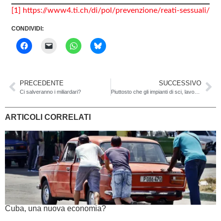
[1]
https://www4.ti.ch/di/pol/prevenzione/reati-sessuali/
CONDIVIDI:
PRECEDENTE
SUCCESSIVO
Ci salveranno i miliardari?
Piuttosto che gli impianti di sci, lavoriamo per riaprire le università
ARTICOLI CORRELATI
Cuba, una nuova economia?