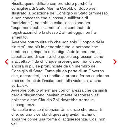
disdetta 
Risulta quindi difficile comprendere perché la
Così si c
consigliera di Stato Marina Carobbio, dopo aver
Cargo ha i
illustrato la posizione del Consiglio di Stato (ammesso
riorganizz
e non concesso che si possa qualificarla di
svoltisi i
“posizione”), non abbia colto l’occasione per
Quali son
“esprimersi pubblicamente” sul contenuto di
il lavora
registrazioni che lo stesso Zali, ad oggi, non ha
pena il l
smentito.
trasferim
Avrebbe potuto dire ciò che non solo “il popolo della
sede di 
sinistra”, ma più in generale tutte le persone che
prevede i
credono nel rispetto della dignità delle persone, si
salariale
aspettavano di sentire: che quelle espressioni sono
franchi a
inaccettabili, da chiunque provengano, ma lo sono
Questa è 
ancora di più se pronunciate da un membro del
ripetere c
Consiglio di Stato. Tanto più da parte di un Governo
a lavorar
che, ancora ieri, ha ribadito la propria ferma condanna
licenziam
«nei confronti dell’incitamento alla violenza, anche
Tutte bal
verbale».
di FFS Ca
Avrebbe potuto affermare con chiarezza che da simili
aggiunge 
parole discendono inevitabilmente responsabilità
Vito Corl
politiche e che Claudio Zali dovrebbe trarne le
non la mo
conseguenze.
professio
Ha scelto invece il silenzio. Un silenzio che pesa. E
che, su una vicenda di questa gravità, rischia di
6 Luglio 2
apparire come una forma di acquiescenza. Così non
va!