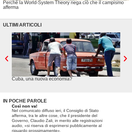
Perché la World-System Theory nega ciò che il campismo
afferma
ULTIMI ARTICOLI
Cuba, una nuova economia?
PSE e
genuf
IN POCHE PAROLE
Così non va!
Le FFS c
non si p
Nel comunicato diffuso ieri, il Consiglio di Stato
«Se non d
afferma, tra le altre cose, che il presidente del
(opzione 
Governo, Claudio Zali, in merito alle registrazioni
la lettera
audio, «si riserva di esprimersi pubblicamente al
suo contra
riguardo prossimamente».