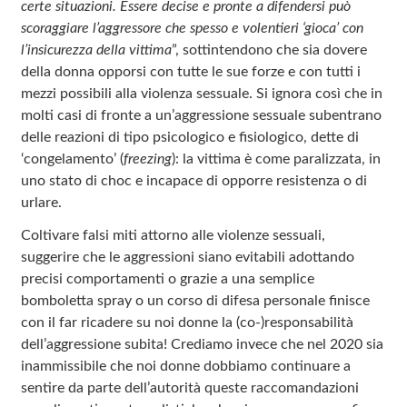
certe situazioni. Essere decise e pronte a difendersi può
scoraggiare l’aggressore che spesso e volentieri ‘gioca’ con
l’insicurezza della vittima
”, sottintendono che sia dovere
della donna opporsi con tutte le sue forze e con tutti i
mezzi possibili alla violenza sessuale. Si ignora così che in
molti casi di fronte a un’aggressione sessuale subentrano
delle reazioni di tipo psicologico e fisiologico, dette di
‘congelamento’ (
freezing
): la vittima è come paralizzata, in
uno stato di choc e incapace di opporre resistenza o di
urlare.
Coltivare falsi miti attorno alle violenze sessuali,
suggerire che le aggressioni siano evitabili adottando
precisi comportamenti o grazie a una semplice
bomboletta spray o un corso di difesa personale finisce
con il far ricadere su noi donne la (co-)responsabilità
dell’aggressione subita! Crediamo invece che nel 2020 sia
inammissibile che noi donne dobbiamo continuare a
sentire da parte dell’autorità queste raccomandazioni