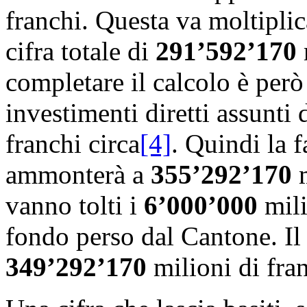
franchi. Questa va moltipli
cifra totale di
291’592’170
completare il calcolo è per
investimenti diretti assunti d
franchi circa
[4]
. Quindi la f
ammonterà a
355’292’170
m
vanno tolti i
6’000’000
mili
fondo perso dal Cantone. Il
349’292’170
milioni di fra