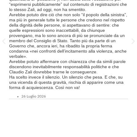
termi
“esprimersi pubblicamente” sul contenuto di registrazioni che
Quali
lo stesso Zali, ad oggi, non ha smentito.
lavo
Avrebbe potuto dire ciò che non solo “il popolo della sinistra”,
lice
ma più in generale tutte le persone che credono nel rispetto
Divi
della dignità delle persone, si aspettavano di sentire: che
Luce
quelle espressioni sono inaccettabili, da chiunque
TILO
provengano, ma lo sono ancora di più se pronunciate da un
supe
membro del Consiglio di Stato. Tanto più da parte di un
Ques
Governo che, ancora ieri, ha ribadito la propria ferma
a tut
condanna «nei confronti dell’incitamento alla violenza, anche
Tici
verbale».
Tutt
Avrebbe potuto affermare con chiarezza che da simili parole
FFS 
discendono inevitabilmente responsabilità politiche e che
atte
Claudio Zali dovrebbe trarne le conseguenze.
un’o
Ha scelto invece il silenzio. Un silenzio che pesa. E che, su
ma c
una vicenda di questa gravità, rischia di apparire come una
forma di acquiescenza. Così non va!
26 Luglio 2026