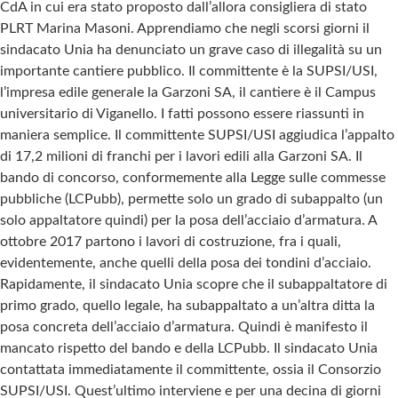
CdA in cui era stato proposto dall’allora consigliera di stato
PLRT Marina Masoni. Apprendiamo che negli scorsi giorni il
sindacato Unia ha denunciato un grave caso di illegalità su un
importante cantiere pubblico. Il committente è la SUPSI/USI,
l’impresa edile generale la Garzoni SA, il cantiere è il Campus
universitario di Viganello. I fatti possono essere riassunti in
maniera semplice. Il committente SUPSI/USI aggiudica l’appalto
di 17,2 milioni di franchi per i lavori edili alla Garzoni SA. Il
bando di concorso, conformemente alla Legge sulle commesse
pubbliche (LCPubb), permette solo un grado di subappalto (un
solo appaltatore quindi) per la posa dell’acciaio d’armatura. A
ottobre 2017 partono i lavori di costruzione, fra i quali,
evidentemente, anche quelli della posa dei tondini d’acciaio.
Rapidamente, il sindacato Unia scopre che il subappaltatore di
primo grado, quello legale, ha subappaltato a un’altra ditta la
posa concreta dell’acciaio d’armatura. Quindi è manifesto il
mancato rispetto del bando e della LCPubb. Il sindacato Unia
contattata immediatamente il committente, ossia il Consorzio
SUPSI/USI. Quest’ultimo interviene e per una decina di giorni