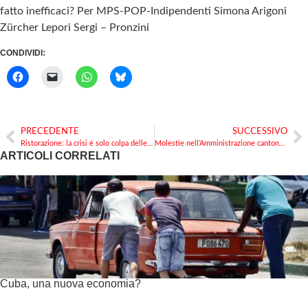
fatto inefficaci? Per MPS-POP-Indipendenti Simona Arigoni
Zürcher Lepori Sergi – Pronzini
CONDIVIDI:
PRECEDENTE
SUCCESSIVO
Ristorazione: la crisi è solo colpa delle misure di protezione contro il Covid?
Molestie nell’Amministrazione cantonale: vittima un terzo delle dipendenti e dei dipendenti. Il Governo che ne pensa?
ARTICOLI CORRELATI
Cuba, una nuova economia?