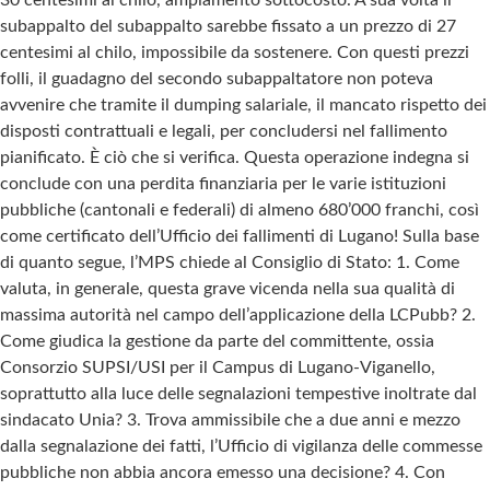
subappalto del subappalto sarebbe fissato a un prezzo di 27
centesimi al chilo, impossibile da sostenere. Con questi prezzi
folli, il guadagno del secondo subappaltatore non poteva
avvenire che tramite il dumping salariale, il mancato rispetto dei
disposti contrattuali e legali, per concludersi nel fallimento
pianificato. È ciò che si verifica. Questa operazione indegna si
conclude con una perdita finanziaria per le varie istituzioni
pubbliche (cantonali e federali) di almeno 680’000 franchi, così
come certificato dell’Ufficio dei fallimenti di Lugano! Sulla base
di quanto segue, l’MPS chiede al Consiglio di Stato: 1. Come
valuta, in generale, questa grave vicenda nella sua qualità di
massima autorità nel campo dell’applicazione della LCPubb? 2.
Come giudica la gestione da parte del committente, ossia
Consorzio SUPSI/USI per il Campus di Lugano-Viganello,
soprattutto alla luce delle segnalazioni tempestive inoltrate dal
sindacato Unia? 3. Trova ammissibile che a due anni e mezzo
dalla segnalazione dei fatti, l’Ufficio di vigilanza delle commesse
pubbliche non abbia ancora emesso una decisione? 4. Con