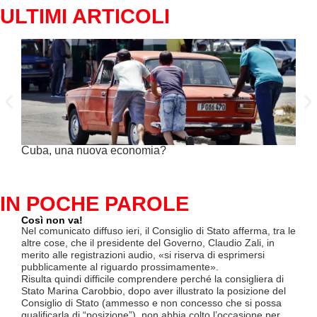
ULTIMI ARTICOLI
Cuba, una nuova economia?
PSE 
genu
IN POCHE PAROLE
Così non va!
Le F
si p
Nel comunicato diffuso ieri, il Consiglio di Stato afferma, tra le
«Se 
altre cose, che il presidente del Governo, Claudio Zali, in
(opz
merito alle registrazioni audio, «si riserva di esprimersi
lette
pubblicamente al riguardo prossimamente».
contr
Risulta quindi difficile comprendere perché la consigliera di
mesi
Stato Marina Carobbio, dopo aver illustrato la posizione del
Così
Consiglio di Stato (ammesso e non concesso che si possa
ha in
qualificarla di “posizione”), non abbia colto l’occasione per