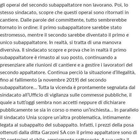
gli operai del secondo subappaltatore non lavorano. Poi, lo
stesso sindacato, scopre che questi operai sono ritornati in
cantiere. Dalle parole del committente, tutto sembrerebbe
tornato in ordine: il primo subappaltatore sarebbe stato
estromesso, mentre il secondo sarebbe diventato il primo e
unico subappaltatore. In realtà, si tratta di una manovra
diversiva. Il sindacato scopre e prova che in realtà il primo
subappaltatore è rimasto al suo posto, continuando a
presenziare alle riunioni di cantiere e a gestire i lavoratori del
secondo appaltatore. Continua perciò la situazione d’illegalità,
fino al fallimento (a novembre 2019) del secondo
subappaltatore… Tutta la vicenda è prontamente segnalata dal
sindacato all’Ufficio di vigilanza sulle commesse pubbliche, il
quale a tutt’oggi sembra non accetti neppure di dichiarare
pubblicamente se sia in corso o meno un’inchiesta… In parallelo
il sindacato Unia scopre un’altra problematica, intimamente
legata al subappalto del subappalto. Infatti, i prezzi della posa
ottenuti dalla ditta Garzoni SA con il primo appaltatore sono di
30 centesimi al chilo, ampiamento sottocosto. A sua volta il