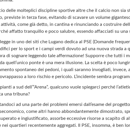
cio delle molteplici discipline sportive altre che il calcio non sia
, previste in terza fase, evitando di scavare un volume gigantesc
o attività, come già detto, in cantina e rinunciando a costruire de
hé affatto tranquillo e poco salubre, essendo affacciati su una st
legge in uno dei siti che Lugano dedica al PSE (Domande frequen
i edifici per lo sport e i campi verdi dovuto ad una nuova strada a 
ra di sognare leggendo tale affermazione! Supporre che tutti i m
 da quell’unico ponte è una mera illusione. La scelta è poco lung
nto spontaneo dei pedoni, i quali saranno invogliati, invece, a
l sovrappasso a loro rischio e pericolo. L’incidente sembra prog
ianti a sud dell’”Arena”, qualcuno vuole spiegarci perché l’atleti
ita una tribuna?
tandoci ad una parte dei problemi emersi dall’esame del progett
diseconomico, come altri hanno abbondantemente dimostrato, spre
perato e ingiustificato, assorbe eccessive risorse a scapito di al
cie nei quartieri recentemente aggregati. Il PSE, insomma, è ben 