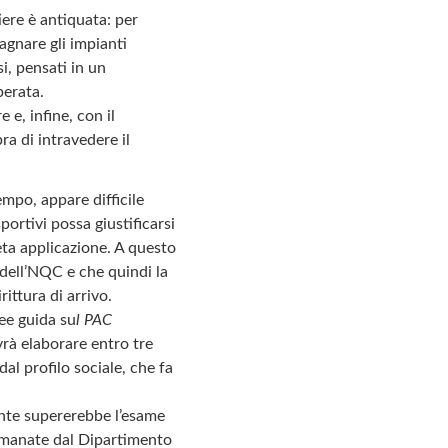
iere è antiquata: per
agnare gli impianti
i, pensati in un
erata.
e, infine, con il
ra di intravedere il
mpo, appare difficile
rtivi possa giustificarsi
eta applicazione. A questo
dell’NQC e che quindi la
ttura di arrivo.
ee guida su
l PAC
vrà elaborare entro tre
dal profilo sociale, che fa
mente supererebbe l’esame
 emanate dal Dipartimento