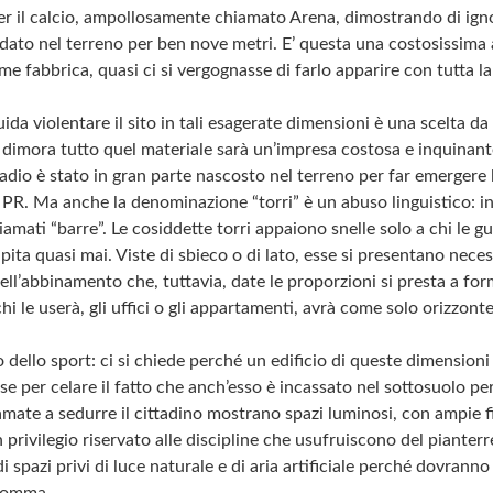
 per il calcio, ampollosamente chiamato Arena, dimostrando di ign
dato nel terreno per ben nove metri. E’ questa una costosissima 
 fabbrica, quasi ci si vergognasse di farlo apparire con tutta l
ida violentare il sito in tali esagerate dimensioni è una scelta d
 dimora tutto quel materiale sarà un’impresa costosa e inquinant
dio è stato in gran parte nascosto nel terreno per far emergere le 
i PR. Ma anche la denominazione “torri” è un abuso linguistico: in
amati “barre”. Le cosiddette torri appaiono snelle solo a chi le 
ita quasi mai. Viste di sbieco o di lato, esse si presentano nece
 nell’abbinamento che, tuttavia, date le proporzioni si presta a fo
hi le userà, gli uffici o gli appartamenti, avrà come solo orizzonte
 dello sport: ci si chiede perché un edificio di queste dimensio
se per celare il fatto che anch’esso è incassato nel sottosuolo p
hiamate a sedurre il cittadino mostrano spazi luminosi, con ampie 
privilegio riservato alle discipline che usufruiscono del pianterre
spazi privi di luce naturale e di aria artificiale perché dovranno
nsomma.