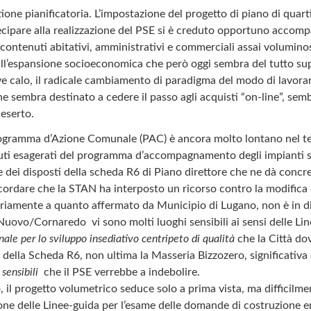
one pianificatoria. L’impostazione del progetto di piano di quart
rtecipare alla realizzazione del PSE si è creduto opportuno accomp
 contenuti abitativi, amministrativi e commerciali assai voluminos
l’espansione socioeconomica che però oggi sembra del tutto sup
e calo, il radicale cambiamento di paradigma del modo di lavorare 
e sembra destinato a cedere il passo agli acquisti “on-line”, semb
deserto.
 Programma d’Azione Comunale (PAC) è ancora molto lontano nel te
ti esagerati del programma d’accompagnamento degli impianti spo
T e dei disposti della scheda R6 di Piano direttore che ne dà concr
cordare che la STAN ha interposto un ricorso contro la modifica 
iamente a quanto affermato da Municipio di Lugano, non è in diri
Nuovo/Cornaredo vi sono molti luoghi sensibili ai sensi delle Lin
e per lo sviluppo insediativo centripeto di qualità
che la Città do
e della Scheda R6, non ultima la Masseria Bizzozero, significativa 
 sensibili
che il PSE verrebbe a indebolire.
o, il progetto volumetrico seduce solo a prima vista, ma difficil
zione delle Linee-guida per l’esame delle domande di costruzione