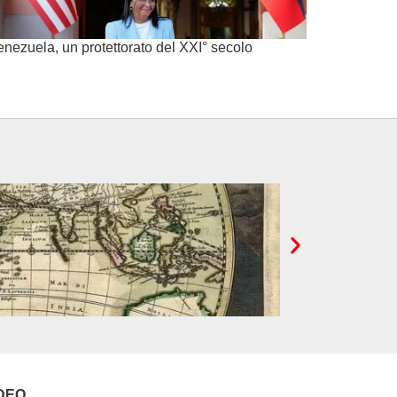
enezuela, un protettorato del XXI° secolo
Cina. L’antisemiti
DEO