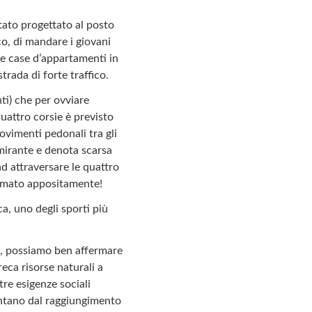
 stato progettato al posto
o, di mandare i giovani
lle case d’appartamenti in
rada di forte traffico.
ti) che per ovviare
quattro corsie è previsto
ovimenti pedonali tra gli
imirante e denota scarsa
d attraversare le quattro
rammato appositamente!
ca, uno degli sporti più
o, possiamo ben affermare
ca risorse naturali a
tre esigenze sociali
lontano dal raggiungimento