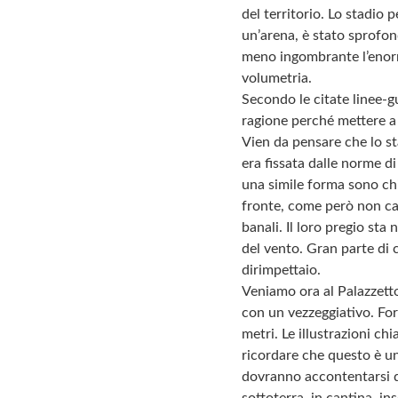
del territorio. Lo stadio
un’arena, è stato sprofon
meno ingombrante l’enorme
volumetria.
Secondo le citate linee-gu
ragione perché mettere a
Vien da pensare che lo sta
era fissata dalle norme d
una simile forma sono chi
fronte, come però non cap
banali. Il loro pregio sta
del vento. Gran parte di c
dirimpettaio.
Veniamo ora al Palazzetto
con un vezzeggiativo. For
metri. Le illustrazioni c
ricordare che questo è un 
dovranno accontentarsi di 
sottoterra, in cantina, i