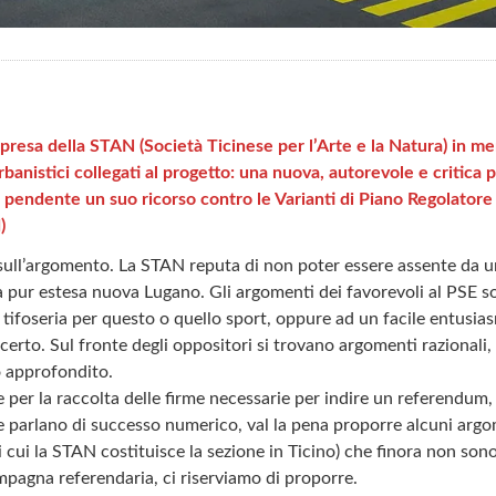
resa della STAN (Società Ticinese per l’Arte e la Natura) in me
urbanistici collegati al progetto: una nuova, autorevole e critica 
 pendente un suo ricorso contro le Varianti di Piano Regolator
)
 sull’argomento. La STAN reputa di non poter essere assente da u
lla pur estesa nuova Lugano. Gli argomenti dei favorevoli al PSE so
a tifoseria per questo o quello sport, oppure ad un facile entusia
 certo. Sul fronte degli oppositori si trovano argomenti razionali,
 approfondito.
e per la raccolta delle firme necessarie per indire un referendum
e parlano di successo numerico, val la pena proporre alcuni argome
 cui la STAN costituisce la sezione in Ticino) che finora non sono 
mpagna referendaria, ci riserviamo di proporre.