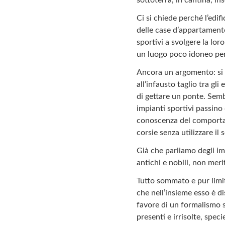
Ci si chiede perché l’edifi
delle case d’appartamento
sportivi a svolgere la lor
un luogo poco idoneo perc
Ancora un argomento: si 
all’infausto taglio tra gl
di gettare un ponte. Semb
impianti sportivi passino
conoscenza del comportame
corsie senza utilizzare i
Già che parliamo degli imp
antichi e nobili, non mer
Tutto sommato e pur limi
che nell’insieme esso è 
favore di un formalismo su
presenti e irrisolte, spe