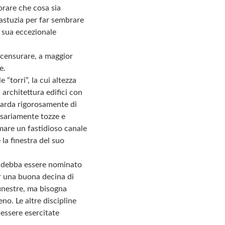
orare che cosa sia
astuzia per far sembrare
a sua eccezionale
a censurare, a maggior
e.
“torri”, la cui altezza
 architettura edifici con
guarda rigorosamente di
ssariamente tozze e
rmare un fastidioso canale
 la finestra del suo
ni debba essere nominato
er una buona decina di
finestre, ma bisogna
no. Le altre discipline
 essere esercitate