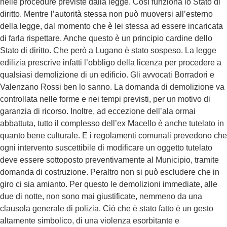
nelle procedure previste dalla legge. Così funziona lo Stato di
diritto. Mentre l’autorità stessa non può muoversi all’esterno
della legge, dal momento che è lei stessa ad essere incaricata
di farla rispettare. Anche questo è un principio cardine dello
Stato di diritto. Che però a Lugano è stato sospeso. La legge
edilizia prescrive infatti l’obbligo della licenza per procedere a
qualsiasi demolizione di un edificio. Gli avvocati Borradori e
Valenzano Rossi ben lo sanno. La domanda di demolizione va
controllata nelle forme e nei tempi previsti, per un motivo di
garanzia di ricorso. Inoltre, ad eccezione dell’ala ormai
abbattuta, tutto il complesso dell’ex Macello è anche tutelato in
quanto bene culturale. E i regolamenti comunali prevedono che
ogni intervento suscettibile di modificare un oggetto tutelato
deve essere sottoposto preventivamente al Municipio, tramite
domanda di costruzione. Peraltro non si può escludere che in
giro ci sia amianto. Per questo le demolizioni immediate, alle
due di notte, non sono mai giustificate, nemmeno da una
clausola generale di polizia. Ciò che è stato fatto è un gesto
altamente simbolico, di una violenza esorbitante e