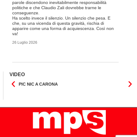
aggiunge 
parole discendono inevitabilmente responsabilità
Vito Corl
politiche e che Claudio Zali dovrebbe trarne le
non la mo
conseguenze.
professio
Ha scelto invece il silenzio. Un silenzio che pesa. E
che, su una vicenda di questa gravità, rischia di
6 Luglio 2
apparire come una forma di acquiescenza. Così non
va!
26 Luglio 2026
VIDEO
PIC NIC A CARONA
IL F
CANT