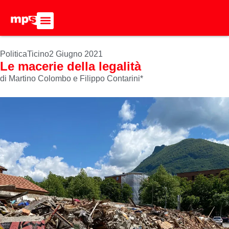
ADERISCI ALL’MPS
BASTA DUMPING!
CERCA NEL SITO
Politica
Ticino
2 Giugno 2021
Le macerie della legalità
di Martino Colombo e Filippo Contarini*