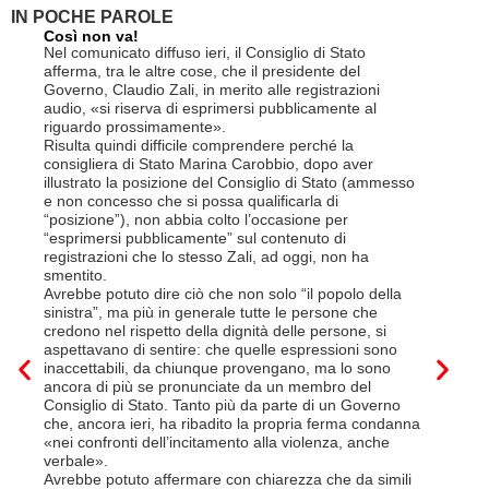
IN POCHE PAROLE
Così non va!
Le FFS c
non si p
Nel comunicato diffuso ieri, il Consiglio di Stato
«Se non d
afferma, tra le altre cose, che il presidente del
(opzione 
Governo, Claudio Zali, in merito alle registrazioni
la lettera
audio, «si riserva di esprimersi pubblicamente al
suo contra
riguardo prossimamente».
disdetta 
Risulta quindi difficile comprendere perché la
Così si c
consigliera di Stato Marina Carobbio, dopo aver
Cargo ha i
illustrato la posizione del Consiglio di Stato (ammesso
riorganizz
e non concesso che si possa qualificarla di
svoltisi i
“posizione”), non abbia colto l’occasione per
Quali son
“esprimersi pubblicamente” sul contenuto di
il lavora
registrazioni che lo stesso Zali, ad oggi, non ha
pena il l
smentito.
trasferim
Avrebbe potuto dire ciò che non solo “il popolo della
sede di 
sinistra”, ma più in generale tutte le persone che
prevede i
credono nel rispetto della dignità delle persone, si
salariale
aspettavano di sentire: che quelle espressioni sono
franchi a
inaccettabili, da chiunque provengano, ma lo sono
Questa è 
ancora di più se pronunciate da un membro del
ripetere c
Consiglio di Stato. Tanto più da parte di un Governo
a lavorar
che, ancora ieri, ha ribadito la propria ferma condanna
licenziam
«nei confronti dell’incitamento alla violenza, anche
Tutte bal
verbale».
di FFS Ca
Avrebbe potuto affermare con chiarezza che da simili