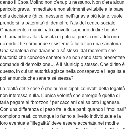
dentro il Csoa Molino non c’era più nessuno. Non c’era alcun
pericolo grave, immediato e non altrimenti evitabile alla base
della decisione (di cui nessuno, nell’ignavia più totale, vuole
prendersi la paternità) di demolire l’ala del centro sociale.
Chiaramente i municipali coinvolti, sapendo di dire boiate
richiamandosi alla clausola di polizia, poi si contraddicono
dicendo che comunque si sistemerà tutto con una sanatoria.
Una sanatoria che daranno a sé stessi, dal momento che
l’autorità che concede sanatorie se non sono state presentate
domande di demolizione… è il Municipio stesso. Che diritto è
questo, in cui un’autorità agisce nella consapevole illegalità e
poi annuncia che sanerà sé stessa?
La realtà delle cose è che ai municipali coinvolti della legalità
non interessa nulla. L’unica volontà che emerge è quella di
farla pagare ai “brozzoni” per cacciarli dal salotto luganese.
Con una differenza di peso fra le due parti: quando i “molinari”
compiono reati, comunque lo fanno a livello individuale e la
loro eventuale “illegalità” deve essere accertata nei modi e