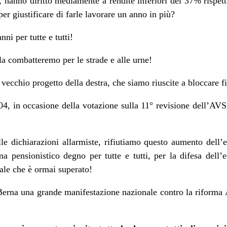
 hanno diritto mediamente a rendite inferiori del 37% rispett
er giustificare di farle lavorare un anno in più?
ni per tutte e tutti!
a combatteremo per le strade e alle urne!
 vecchio progetto della destra, che siamo riuscite a bloccare f
4, in occasione della votazione sulla 11° revisione dell’AVS
le dichiarazioni allarmiste, rifiutiamo questo aumento dell’
a pensionistico degno per tutte e tutti, per la difesa dell
rcale che è ormai superato!
Berna una grande manifestazione nazionale contro la riforma