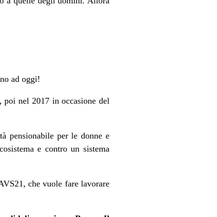
o a quelle degli uomini. Allora
ino ad oggi!
, poi nel 2017 in occasione del
età pensionabile per le donne e
’ecosistema e contro un sistema
 AVS21, che vuole fare lavorare