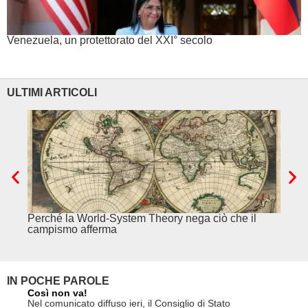
Venezuela, un protettorato del XXI° secolo
ULTIMI ARTICOLI
Perché la World-System Theory nega ciò che il
Cina.
campismo afferma
IN POCHE PAROLE
Così non va!
Le FFS c
non si p
Nel comunicato diffuso ieri, il Consiglio di Stato