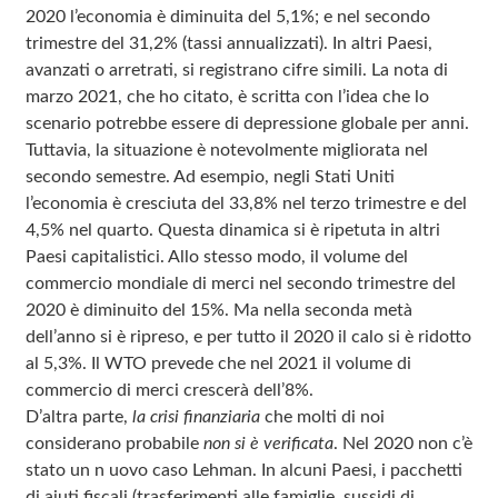
2020 l’economia è diminuita del 5,1%; e nel secondo
trimestre del 31,2% (tassi annualizzati). In altri Paesi,
avanzati o arretrati, si registrano cifre simili. La nota di
marzo 2021, che ho citato, è scritta con l’idea che lo
scenario potrebbe essere di depressione globale per anni.
Tuttavia, la situazione è notevolmente migliorata nel
secondo semestre. Ad esempio, negli Stati Uniti
l’economia è cresciuta del 33,8% nel terzo trimestre e del
4,5% nel quarto. Questa dinamica si è ripetuta in altri
Paesi capitalistici. Allo stesso modo, il volume del
commercio mondiale di merci nel secondo trimestre del
2020 è diminuito del 15%. Ma nella seconda metà
dell’anno si è ripreso, e per tutto il 2020 il calo si è ridotto
al 5,3%. Il WTO prevede che nel 2021 il volume di
commercio di merci crescerà dell’8%.
D’altra parte,
la crisi finanziaria
che molti di noi
considerano probabile
non si è verificata
. Nel 2020 non c’è
stato un n uovo caso Lehman. In alcuni Paesi, i pacchetti
di aiuti fiscali (trasferimenti alle famiglie, sussidi di