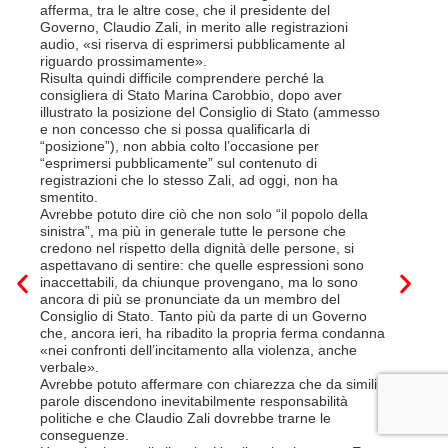
«Se non d
afferma, tra le altre cose, che il presidente del
(opzione 
Governo, Claudio Zali, in merito alle registrazioni
la lettera
audio, «si riserva di esprimersi pubblicamente al
suo contra
riguardo prossimamente».
disdetta 
Risulta quindi difficile comprendere perché la
Così si c
consigliera di Stato Marina Carobbio, dopo aver
Cargo ha i
illustrato la posizione del Consiglio di Stato (ammesso
riorganizz
e non concesso che si possa qualificarla di
svoltisi i
“posizione”), non abbia colto l’occasione per
Quali son
“esprimersi pubblicamente” sul contenuto di
il lavora
registrazioni che lo stesso Zali, ad oggi, non ha
pena il l
smentito.
trasferim
Avrebbe potuto dire ciò che non solo “il popolo della
sede di 
sinistra”, ma più in generale tutte le persone che
prevede i
credono nel rispetto della dignità delle persone, si
salariale
aspettavano di sentire: che quelle espressioni sono
franchi a
inaccettabili, da chiunque provengano, ma lo sono
Questa è 
ancora di più se pronunciate da un membro del
ripetere c
Consiglio di Stato. Tanto più da parte di un Governo
a lavorar
che, ancora ieri, ha ribadito la propria ferma condanna
licenziam
«nei confronti dell’incitamento alla violenza, anche
Tutte bal
verbale».
di FFS Ca
Avrebbe potuto affermare con chiarezza che da simili
aggiunge 
parole discendono inevitabilmente responsabilità
Vito Corl
politiche e che Claudio Zali dovrebbe trarne le
non la mo
conseguenze.