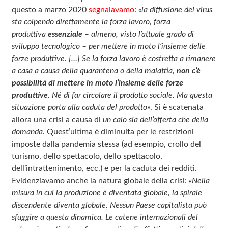
questo a marzo 2020
segnalavamo
:
«la diffusione del virus
sta colpendo direttamente la forza lavoro, forza
produttiva
essenziale
– almeno, visto l’attuale grado di
sviluppo tecnologico – per mettere in moto l’insieme delle
forze produttive. […] Se la forza lavoro è costretta a rimanere
a casa a causa della quarantena o della malattia,
non c’è
possibilità di mettere in moto l’insieme delle forze
produttive
. Né di far circolare il prodotto sociale. Ma questa
situazione porta alla caduta del prodotto»
. Si è scatenata
allora una crisi a causa di
un
calo sia dell’offerta che della
domanda
. Quest’ultima è diminuita per le restrizioni
imposte dalla pandemia stessa (ad esempio, crollo del
turismo, dello spettacolo, dello spettacolo,
dell’intrattenimento, ecc.) e per la caduta dei redditi.
Evidenziavamo anche la natura globale della crisi:
«Nella
misura in cui la produzione è diventata globale, la spirale
discendente diventa globale. Nessun Paese capitalista può
sfuggire a questa dinamica. Le catene internazionali del