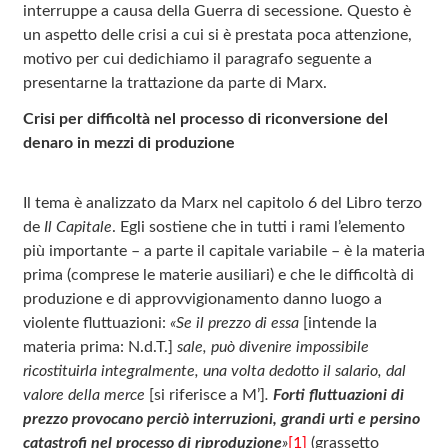
interruppe a causa della Guerra di secessione. Questo è
un aspetto delle crisi a cui si è prestata poca attenzione,
motivo per cui dedichiamo il paragrafo seguente a
presentarne la trattazione da parte di Marx.
Crisi per difficoltà nel processo di riconversione del
denaro in mezzi di produzione
Il tema è analizzato da Marx nel capitolo 6 del Libro terzo
de
Il Capitale
. Egli sostiene che in tutti i rami l’elemento
più importante – a parte il capitale variabile – è la materia
prima (comprese le materie ausiliari) e che le difficoltà di
produzione e di approvvigionamento danno luogo a
violente fluttuazioni:
«Se il prezzo di essa
[intende la
materia prima: N.d.T.]
sale, può divenire impossibile
ricostituirla integralmente, una volta dedotto il salario, dal
valore della merce
[si riferisce a M’]
.
Forti fluttuazioni di
prezzo provocano perciò interruzioni, grandi urti e persino
catastrofi nel processo di riproduzione
»
[1]
(grassetto