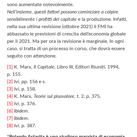
sono aumentate notevolmente.
Nell’insieme, questi fattori possono cominciare a colpire
sensibilmente i profitti del capitale
e la produzione. Infatti,
nella sua ultima revisione (ottobre 2021) il FMI ha
abbassato le previsioni di crescita dell’economia globale
per il 2021. Ma per ora la revisione è marginale. In ogni
caso, si tratta di un processo in corso, che dovrà essere
seguito con attenzione.
[1]
K. Marx,
Il Capitale
, Libro III, Editori Riuniti, 1994,
p. 155.
[2]
Ivi
, pp. 156 e s.
[3]
Ivi
, p. 158.
[4]
K. Marx,
Teorie sul plusvalore
, t. 2, p. 375.
[5]
Ivi
, p. 376.
[6]
Ibidem
.
[7]
Ibidem
.
[8]
Ivi
, p. 387.
*Rolando Astarita è uno studioso marxista di economia.