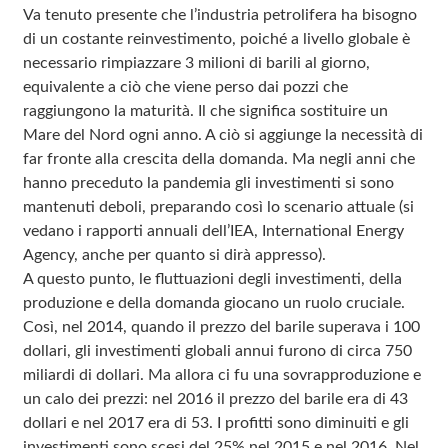
Va tenuto presente che l’industria petrolifera ha bisogno
di un costante reinvestimento, poiché a livello globale è
necessario rimpiazzare 3 milioni di barili al giorno,
equivalente a ciò che viene perso dai pozzi che
raggiungono la maturità. Il che significa sostituire un
Mare del Nord ogni anno. A ciò si aggiunge la necessità di
far fronte alla crescita della domanda. Ma negli anni che
hanno preceduto la pandemia gli investimenti si sono
mantenuti deboli, preparando così lo scenario attuale (si
vedano i rapporti annuali dell’IEA, International Energy
Agency, anche per quanto si dirà appresso).
A questo punto, le fluttuazioni degli investimenti, della
produzione e della domanda giocano un ruolo cruciale.
Così, nel 2014, quando il prezzo del barile superava i 100
dollari, gli investimenti globali annui furono di circa 750
miliardi di dollari. Ma allora ci fu una sovrapproduzione e
un calo dei prezzi: nel 2016 il prezzo del barile era di 43
dollari e nel 2017 era di 53. I profitti sono diminuiti e gli
investimenti sono scesi del 25% nel 2015 e nel 2016. Nel