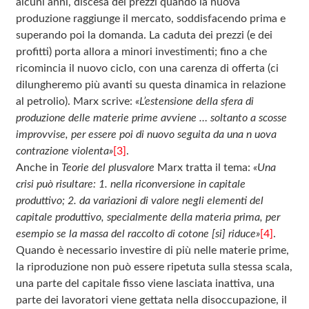
alcuni anni, discesa dei prezzi quando la nuova
produzione raggiunge il mercato, soddisfacendo prima e
superando poi la domanda. La caduta dei prezzi (e dei
profitti) porta allora a minori investimenti; fino a che
ricomincia il nuovo ciclo, con una carenza di offerta (ci
dilungheremo più avanti su questa dinamica in relazione
al petrolio). Marx scrive:
«L’estensione della sfera di
produzione delle materie prime avviene … soltanto a scosse
improvvise, per essere poi di nuovo seguita da una n uova
contrazione violenta»
[3]
.
Anche in
Teorie del plusvalore
Marx tratta il tema:
«Una
crisi può risultare: 1. nella riconversione in capitale
produttivo; 2. da variazioni di valore negli elementi del
capitale produttivo, specialmente della materia prima, per
esempio se la massa del raccolto di cotone [si] riduce»
[4]
.
Quando è necessario investire di più nelle materie prime,
la riproduzione non può essere ripetuta sulla stessa scala,
una parte del capitale fisso viene lasciata inattiva, una
parte dei lavoratori viene gettata nella disoccupazione, il