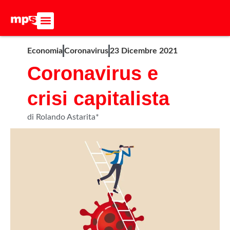
ADERISCI ALL’MPS
BASTA DUMPING!
CERCA NEL SITO
Economia
Coronavirus
23 Dicembre 2021
Coronavirus e
crisi capitalista
di Rolando Astarita*