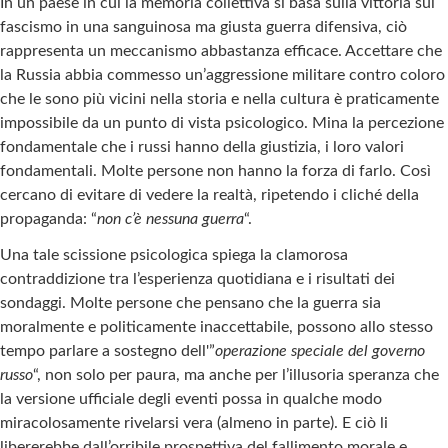
In un paese in cui la memoria collettiva si basa sulla vittoria sul
fascismo in una sanguinosa ma giusta guerra difensiva, ciò
rappresenta un meccanismo abbastanza efficace. Accettare che
la Russia abbia commesso un’aggressione militare contro coloro
che le sono più vicini nella storia e nella cultura è praticamente
impossibile da un punto di vista psicologico. Mina la percezione
fondamentale che i russi hanno della giustizia, i loro valori
fondamentali. Molte persone non hanno la forza di farlo. Così
cercano di evitare di vedere la realtà, ripetendo i cliché della
propaganda: “
non c’è nessuna guerra
“.
Una tale scissione psicologica spiega la clamorosa
contraddizione tra l’esperienza quotidiana e i risultati dei
sondaggi. Molte persone che pensano che la guerra sia
moralmente e politicamente inaccettabile, possono allo stesso
tempo parlare a sostegno dell'”
operazione speciale del governo
russo
“, non solo per paura, ma anche per l’illusoria speranza che
la versione ufficiale degli eventi possa in qualche modo
miracolosamente rivelarsi vera (almeno in parte). E ciò li
libererebbe dall’orribile prospettiva del fallimento morale e