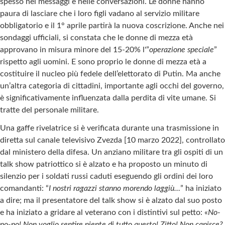
spesso nei messaggi e nelle conversazioni. Le donne hanno
paura di lasciare che i loro figli vadano al servizio militare
obbligatorio e il 1° aprile partirà la nuova coscrizione. Anche nei
sondaggi ufficiali, si constata che le donne di mezza età
approvano in misura minore del 15-20% l'”
operazione speciale
”
rispetto agli uomini. E sono proprio le donne di mezza età a
costituire il nucleo più fedele dell’elettorato di Putin. Ma anche
un’altra categoria di cittadini, importante agli occhi del governo,
è significativamente influenzata dalla perdita di vite umane. Si
tratte del personale militare.
Una gaffe rivelatrice si è verificata durante una trasmissione in
diretta sul canale televisivo Zvezda [10 marzo 2022], controllato
dal ministero della difesa. Un anziano militare tra gli ospiti di un
talk show patriottico si è alzato e ha proposto un minuto di
silenzio per i soldati russi caduti eseguendo gli ordini dei loro
comandanti: “
I nostri ragazzi stanno morendo laggiù…
” ha iniziato
a dire; ma il presentatore del talk show si è alzato dal suo posto
e ha iniziato a gridare al veterano con i distintivi sul petto: «
No-
no-no! Non voglio sentire niente di tutto questo! Zitto! Non capisce?