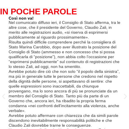
IN POCHE PAROLE
Così non va!
Le F
si p
Nel comunicato diffuso ieri, il Consiglio di Stato afferma, tra le
«Se 
altre cose, che il presidente del Governo, Claudio Zali, in
(opz
merito alle registrazioni audio, «si riserva di esprimersi
lette
pubblicamente al riguardo prossimamente».
contr
Risulta quindi difficile comprendere perché la consigliera di
mesi
Stato Marina Carobbio, dopo aver illustrato la posizione del
Così
Consiglio di Stato (ammesso e non concesso che si possa
ha in
qualificarla di “posizione”), non abbia colto l’occasione per
termi
“esprimersi pubblicamente” sul contenuto di registrazioni che
Quali
lo stesso Zali, ad oggi, non ha smentito.
lavo
Avrebbe potuto dire ciò che non solo “il popolo della sinistra”,
lice
ma più in generale tutte le persone che credono nel rispetto
Divi
della dignità delle persone, si aspettavano di sentire: che
Luce
quelle espressioni sono inaccettabili, da chiunque
TILO
provengano, ma lo sono ancora di più se pronunciate da un
supe
membro del Consiglio di Stato. Tanto più da parte di un
Ques
Governo che, ancora ieri, ha ribadito la propria ferma
a tut
condanna «nei confronti dell’incitamento alla violenza, anche
Tici
verbale».
Tutt
Avrebbe potuto affermare con chiarezza che da simili parole
FFS 
discendono inevitabilmente responsabilità politiche e che
atte
Claudio Zali dovrebbe trarne le conseguenze.