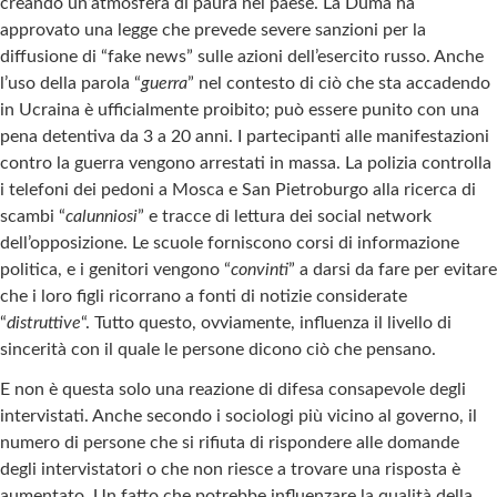
creando un’atmosfera di paura nel paese. La Duma ha
approvato una legge che prevede severe sanzioni per la
diffusione di “fake news” sulle azioni dell’esercito russo. Anche
l’uso della parola “
guerra
” nel contesto di ciò che sta accadendo
in Ucraina è ufficialmente proibito; può essere punito con una
pena detentiva da 3 a 20 anni. I partecipanti alle manifestazioni
contro la guerra vengono arrestati in massa. La polizia controlla
i telefoni dei pedoni a Mosca e San Pietroburgo alla ricerca di
scambi “
calunniosi
” e tracce di lettura dei social network
dell’opposizione. Le scuole forniscono corsi di informazione
politica, e i genitori vengono “
convinti
” a darsi da fare per evitare
che i loro figli ricorrano a fonti di notizie considerate
“
distruttive
“. Tutto questo, ovviamente, influenza il livello di
sincerità con il quale le persone dicono ciò che pensano.
E non è questa solo una reazione di difesa consapevole degli
intervistati. Anche secondo i sociologi più vicino al governo, il
numero di persone che si rifiuta di rispondere alle domande
degli intervistatori o che non riesce a trovare una risposta è
aumentato. Un fatto che potrebbe influenzare la qualità della