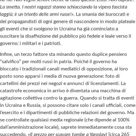
La smetta. I nostri ragazzi stanno schiacciando la vipera fascista
laggiù; è un trionfo delle armi russe!
». La smania dei burocrati e
dei propagandisti di ogni genere di nascondere in modo plateale
gli eventi che si svolgono in Ucraina ha già cominciato a
suscitare la disaffezione del pubblico più fedele e leale verso il
governo: i militari e i patrioti.
Infine, un terzo fattore sta minando questo duplice pensiero
“salvifico” per molti russi in patria. Poiché il governo ha
bloccato i tradizionali canali mediatici di opposizione, al loro
posto sono apparsi i media di nuova generazione: foto di
cartellini dei prezzi nei negozi e annunci di licenziamenti. La
catastrofe economica in arrivo è diventata una macchina di
agitazione collettiva contro la guerra. Quando si tratta di eventi
in Ucraina e Russia, si possono citare solo i canali ufficiali, come
l’esercito e i dipartimenti di pubbliche relazioni del governo. Ma
se controllate qualsiasi media regionale (che dipende al 100%
dall’amministrazione locale), saprete immediatamente cosa sta
succedendo. «
Il prezzo per scavare tombe a Yaroslavl
[circa 265