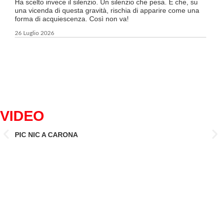
un’o
Ha scelto invece il silenzio. Un silenzio che pesa. E che, su
ma c
una vicenda di questa gravità, rischia di apparire come una
forma di acquiescenza. Così non va!
6 Lug
26 Luglio 2026
VIDEO
PIC NIC A CARONA
IL 
CAN