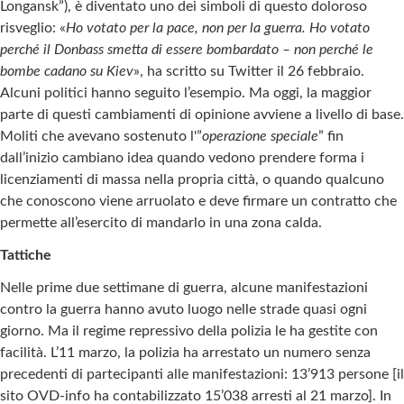
Longansk”), è diventato uno dei simboli di questo doloroso
risveglio: «
Ho votato per la pace, non per la guerra. Ho votato
perché il Donbass smetta di essere bombardato – non perché le
bombe cadano su Kiev
», ha scritto su Twitter il 26 febbraio.
Alcuni politici hanno seguito l’esempio. Ma oggi, la maggior
parte di questi cambiamenti di opinione avviene a livello di base.
Moliti che avevano sostenuto l'”
operazione speciale
” fin
dall’inizio cambiano idea quando vedono prendere forma i
licenziamenti di massa nella propria città, o quando qualcuno
che conoscono viene arruolato e deve firmare un contratto che
permette all’esercito di mandarlo in una zona calda.
Tattiche
Nelle prime due settimane di guerra, alcune manifestazioni
contro la guerra hanno avuto luogo nelle strade quasi ogni
giorno. Ma il regime repressivo della polizia le ha gestite con
facilità. L’11 marzo, la polizia ha arrestato un numero senza
precedenti di partecipanti alle manifestazioni: 13’913 persone [il
sito OVD-info ha contabilizzato 15’038 arresti al 21 marzo]. In