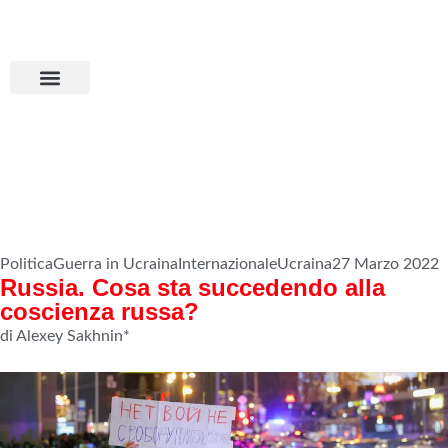
Aderisci all’MPS
Basta dumping!
Politica
Guerra in Ucraina
Internazionale
Ucraina
27 Marzo 2022
Russia. Cosa sta succedendo alla
coscienza russa?
di Alexey Sakhnin*