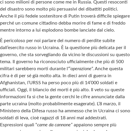
ci sono milioni di persone come me in Russia. Questi resoconti
del disastro sono molto più persuasivi dei dibattiti politici.
Anche il più fedele sostenitore di Putin troverà difficile spiegare
perché un comune cittadino debba morire di fame e di freddo
mentre intorno a lui esplodono bombe lanciate dal cielo.
È pericoloso per noi parlare del numero di perdite subite
dall’esercito russo in Ucraina. È la questione più delicata per il
governo, che sta sorvegliando da vicino le discussioni su questo
tema. Il governo ha riconosciuto ufficialmente che più di 500
militari sarebbero morti durante l'”
operazione
“. Anche questa
cifra è di per sé già molto alta. In dieci anni di guerra in
Afghanistan, l’URSS ha perso poco più di 14’000 soldati e
ufficiali. Oggi, il bilancio dei morti è più alto. Il veto su queste
informazioni fa sì che la gente cerchi le cifre annunciate dalla
parte ucraina (molto probabilmente esagerate). L’8 marzo, il
Ministero della Difesa russo ha ammesso che in Ucraina ci sono
soldati di leva, cioè ragazzi di 18 anni mal addestrati.
Espressioni quali “
carne da cannone”
appaiono sempre più