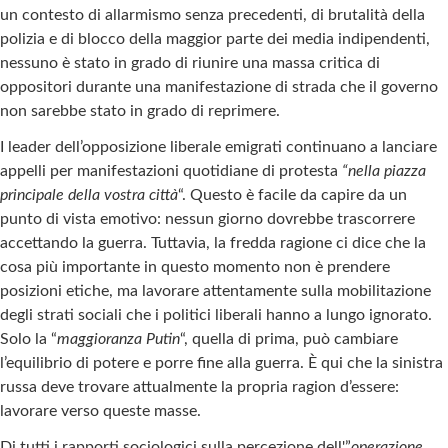
un contesto di allarmismo senza precedenti, di brutalità della
polizia e di blocco della maggior parte dei media indipendenti,
nessuno è stato in grado di riunire una massa critica di
oppositori durante una manifestazione di strada che il governo
non sarebbe stato in grado di reprimere.
I leader dell’opposizione liberale emigrati continuano a lanciare
appelli per manifestazioni quotidiane di protesta
“nella piazza
principale della vostra città
“. Questo è facile da capire da un
punto di vista emotivo: nessun giorno dovrebbe trascorrere
accettando la guerra. Tuttavia, la fredda ragione ci dice che la
cosa più importante in questo momento non è prendere
posizioni etiche, ma lavorare attentamente sulla mobilitazione
degli strati sociali che i politici liberali hanno a lungo ignorato.
Solo la “
maggioranza Putin
“, quella di prima, può cambiare
l’equilibrio di potere e porre fine alla guerra. È qui che la sinistra
russa deve trovare attualmente la propria ragion d’essere:
lavorare verso queste masse.
Di tutti i rapporti sociologici sulla percezione dell'”
operazione