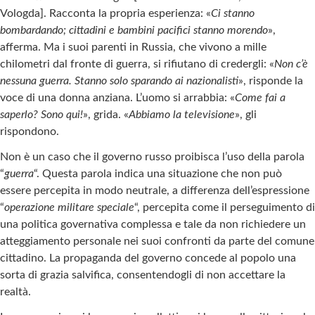
Vologda]. Racconta la propria esperienza: «
Ci stanno
bombardando; cittadini e bambini pacifici stanno morendo
»,
afferma. Ma i suoi parenti in Russia, che vivono a mille
chilometri dal fronte di guerra, si rifiutano di credergli: «
Non c’è
nessuna guerra. Stanno solo sparando ai nazionalisti
», risponde la
voce di una donna anziana. L’uomo si arrabbia: «
Come fai a
saperlo? Sono qui!
», grida. «
Abbiamo la televisione
», gli
rispondono.
Non è un caso che il governo russo proibisca l’uso della parola
“
guerra
“. Questa parola indica una situazione che non può
essere percepita in modo neutrale, a differenza dell’espressione
“
operazione militare speciale
“, percepita come il perseguimento di
una politica governativa complessa e tale da non richiedere un
atteggiamento personale nei suoi confronti da parte del comune
cittadino. La propaganda del governo concede al popolo una
sorta di grazia salvifica, consentendogli di non accettare la
realtà.