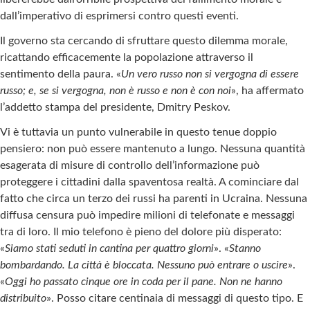
dall’imperativo di esprimersi contro questi eventi.
Il governo sta cercando di sfruttare questo dilemma morale,
ricattando efficacemente la popolazione attraverso il
sentimento della paura. «
Un vero russo non si vergogna di essere
russo; e, se si vergogna, non è russo e non è con noi
», ha affermato
l’addetto stampa del presidente, Dmitry Peskov.
Vi è tuttavia un punto vulnerabile in questo tenue doppio
pensiero: non può essere mantenuto a lungo. Nessuna quantità
esagerata di misure di controllo dell’informazione può
proteggere i cittadini dalla spaventosa realtà. A cominciare dal
fatto che circa un terzo dei russi ha parenti in Ucraina. Nessuna
diffusa censura può impedire milioni di telefonate e messaggi
tra di loro. Il mio telefono è pieno del dolore più disperato:
«
Siamo stati seduti in cantina per quattro giorni
». «
Stanno
bombardando. La città è bloccata. Nessuno può entrare o uscire
».
«
Oggi ho passato cinque ore in coda per il pane. Non ne hanno
distribuito
». Posso citare centinaia di messaggi di questo tipo. E