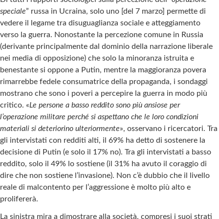
speciale
” russa in Ucraina, solo uno [del 7 marzo] permette di
vedere il legame tra disuguaglianza sociale e atteggiamento
verso la guerra. Nonostante la percezione comune in Russia
(derivante principalmente dal dominio della narrazione liberale
nei media di opposizione) che solo la minoranza istruita e
benestante si oppone a Putin, mentre la maggioranza povera
rimarrebbe fedele consumatrice della propaganda, i sondaggi
mostrano che sono i poveri a percepire la guerra in modo più
critico. «
Le persone a basso reddito sono più ansiose per
l’operazione militare perché si aspettano che le loro condizioni
materiali si deteriorino ulteriormente
», osservano i ricercatori. Tra
gli intervistati con redditi alti, il 69% ha detto di sostenere la
decisione di Putin (e solo il 17% no). Tra gli intervistati a basso
reddito, solo il 49% lo sostiene (il 31% ha avuto il coraggio di
dire che non sostiene l’invasione). Non c’è dubbio che il livello
reale di malcontento per l’aggressione è molto più alto e
prolifererà.
La sinistra mira a dimostrare alla società, compresi i suoi strati