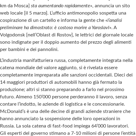
km da Mosca]
sta aumentando rapidamente
», annuncia un sito
web locale [il 5 marzo]. L’ufficio antimonopolio sospetta una
cospirazione di un cartello e informa la gente che «
l’analisi
preliminare ha dimostrato: è costoso morire a Yaroslavl
». A
Volgodonsk [nell’Oblast di Rostov], le lettrici del giornale locale
sono indignate per il doppio aumento del prezzo degli alimenti
per bambini e dei pannolini.
L’industria manifatturiera russa, completamente integrata nella
catena mondiale del valore aggiunto, si è rivelata essere
completamente impreparata alle sanzioni occidentali. Dieci dei
14 maggiori produttori di automobili hanno già fermato la
produzione; altri si stanno preparando a farlo nel prossimo
futuro. Almeno 150’000 persone perderanno il lavoro, senza
contare l’indotto, le aziende di logistica e le concessionarie.
McDonald’s è una delle decine di grandi aziende straniere che
hanno annunciato la sospensione delle loro operazioni in
Russia. La sola catena di fast-food impiega 64’000 lavoratori.
Gli esperti del governo stimano a 7-10 milioni di persone l’entità