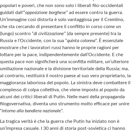
popolari e poveri, che non sono solo i liberali filo-occidentali
guidati dall'”
opposizione borghese
” ad essere contro la guerra.
Un’immagine così distorta è solo vantaggiosa per il Cremlino,
che sta cercando di presentare il conflitto in corso come un
(lungo) scontro “
di civilizzazione
” (da sempre presente) tra la
Russia e l’Occidente, con la sua “
quinta colonna
“. È essenziale
mostrare che i lavoratori russi hanno le proprie ragioni per
lottare per la pace, indipendentemente dall’Occidente. E che
questa pace non significherà una sconfitta militare, un’ulteriore
umiliazione nazionale e la divisione territoriale della Russia; ma,
al contrario, restituirà il nostro paese al suo vero proprietario, la
maggioranza laboriosa del popolo. La sinistra deve combattere il
complesso di colpa collettiva, che viene imposto al popolo da
alcuni dei critici liberali di Putin. Nelle mani della propaganda
filogovernativa, diventa uno strumento molto efficace per unire
“
intorno alla bandiera nazionale
“.
La tragica verità è che la guerra che Putin ha iniziato non è
un’impresa casuale. I 30 anni di storia post-sovietica ci hanno