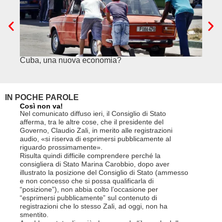
Cuba, una nuova economia?
PSE e
genuf
IN POCHE PAROLE
Così non va!
Le FFS c
non si p
Nel comunicato diffuso ieri, il Consiglio di Stato
«Se non d
afferma, tra le altre cose, che il presidente del
(opzione 
Governo, Claudio Zali, in merito alle registrazioni
la lettera
audio, «si riserva di esprimersi pubblicamente al
suo contra
riguardo prossimamente».
disdetta 
Risulta quindi difficile comprendere perché la
Così si c
consigliera di Stato Marina Carobbio, dopo aver
Cargo ha i
illustrato la posizione del Consiglio di Stato (ammesso
riorganizz
e non concesso che si possa qualificarla di
svoltisi i
“posizione”), non abbia colto l’occasione per
Quali son
“esprimersi pubblicamente” sul contenuto di
il lavora
registrazioni che lo stesso Zali, ad oggi, non ha
pena il l
smentito.
trasferim