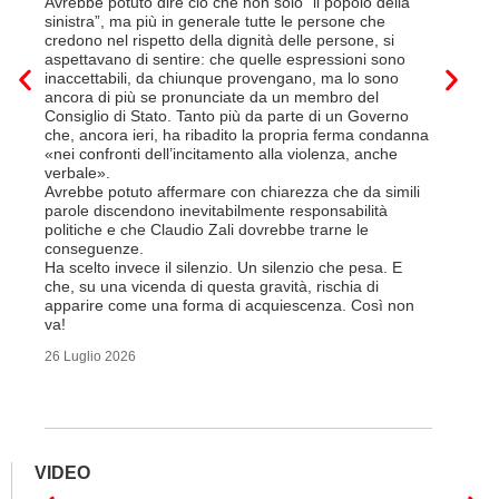
Avrebbe potuto dire ciò che non solo “il popolo della
sede di 
sinistra”, ma più in generale tutte le persone che
prevede i
credono nel rispetto della dignità delle persone, si
salariale
aspettavano di sentire: che quelle espressioni sono
franchi a
inaccettabili, da chiunque provengano, ma lo sono
Questa è 
ancora di più se pronunciate da un membro del
ripetere c
Consiglio di Stato. Tanto più da parte di un Governo
a lavorar
che, ancora ieri, ha ribadito la propria ferma condanna
licenziam
«nei confronti dell’incitamento alla violenza, anche
Tutte bal
verbale».
di FFS Ca
Avrebbe potuto affermare con chiarezza che da simili
aggiunge 
parole discendono inevitabilmente responsabilità
Vito Corl
politiche e che Claudio Zali dovrebbe trarne le
non la mo
conseguenze.
professio
Ha scelto invece il silenzio. Un silenzio che pesa. E
che, su una vicenda di questa gravità, rischia di
6 Luglio 2
apparire come una forma di acquiescenza. Così non
va!
26 Luglio 2026
VIDEO