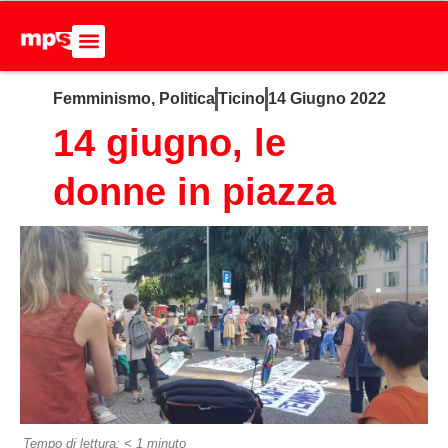
Femminismo
,
Politica
Ticino
14 Giugno 2022
ADERISCI ALL’MPS
BASTA DUMPING!
CERCA NEL SITO
14 giugno, le
donne in piazza
Tempo di lettura:
< 1
minuto